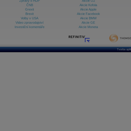
Zprávy o HDP
Akcie O2
ČNB
Akcie Kofola
Grexit
Akcie Apple
Brexit
Akcie Facebook
Volby v USA
Akcie BMW
Video zpravodajství
Akcie GE
Investiční komentáře
Akcie Moneta
Tvorba apl