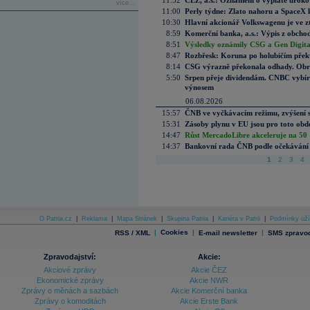
11:52
ČEZ, a.s.: Oznámení o výplatě úrok
více...
11:00
Perly týdne: Zlato nahoru a SpaceX 
10:30
Hlavní akcionář Volkswagenu je ve z
8:59
Komerční banka, a.s.: Výpis z obchod
8:51
Výsledky oznámily CSG a Gen Digital
8:47
Rozbřesk: Koruna po holubičím přek
8:14
CSG výrazně překonala odhady. Obran
5:50
Srpen přeje dividendám. CNBC vybírá
výnosem
06.08.2026
15:57
ČNB ve vyčkávacím režimu, zvýšení s
15:31
Zásoby plynu v EU jsou pro toto obdo
14:47
Růst MercadoLibre akceleruje na 50 %
14:37
Bankovní rada ČNB podle očekávání 
1
2
3
4
O Patria.cz
|
Reklama
|
Mapa Stránek
|
Skupina Patria
|
Kariéra v Patrii
|
Podmínky uží
|
Cookies
|
|
RSS / XML
E-mail newsletter
SMS zpravod
Zpravodajství:
Akcie:
Akciové zprávy
Akcie ČEZ
Ekonomické zprávy
Akcie NWR
Zprávy o měnách a sazbách
Akcie Komerční banka
Zprávy o komoditách
Akcie Erste Bank