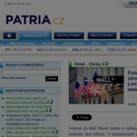
ZKU
SOBOTA 08.08.2026
ZPRAVODAJSTVÍ
AKCIE & FONDY
MĚNY & SAZBY
KOMODIT
|
PŘEHLED ZPRÁV
|
AKCIOVÉ
|
EKONOMICKÉ
|
MĚNY
|
KOMODITY
|
SL
PX
2 785,07
-0,71%
DAX
26 319,45
0,69%
NDQ
26 690,62
1,30%
CZK/€
24,224
-0,02%
Detail - články
HLEDAT V KOMENTÁŘÍCH
Futu
str
Pokročilé hledání
hledat
Len
mal
INVESTIČNÍ DOPORUČENÍ
11.12
AstraZeneca jako sázka na
defenzivu mimo AI horečku
Autor
Arista Networks: AI může firmě
zajistit příznivý vítr do zad
Analytický radar: Colt CZ roste díky
vyšší marži, širší integraci i
stabilnějšímu byznysu
Nové střelivo pro další růst. Patria
Futures na Wall Street rostou a indiku
mění cílovou cenu pro Colt CZ
poslední dva měsíce. V listopadových
Goldman Sachs: Je dobrý okamžik