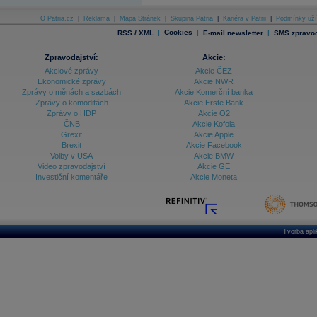
O Patria.cz
|
Reklama
|
Mapa Stránek
|
Skupina Patria
|
Kariéra v Patrii
|
Podmínky uží
|
Cookies
|
|
RSS / XML
E-mail newsletter
SMS zpravod
Zpravodajství:
Akcie:
Akciové zprávy
Akcie ČEZ
Ekonomické zprávy
Akcie NWR
Zprávy o měnách a sazbách
Akcie Komerční banka
Zprávy o komoditách
Akcie Erste Bank
Zprávy o HDP
Akcie O2
ČNB
Akcie Kofola
Grexit
Akcie Apple
Brexit
Akcie Facebook
Volby v USA
Akcie BMW
Video zpravodajství
Akcie GE
Investiční komentáře
Akcie Moneta
Tvorba apl