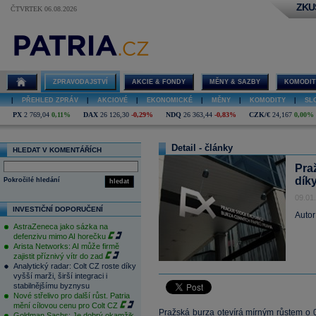
ZKU
ČTVRTEK 06.08.2026
ZPRAVODAJSTVÍ
AKCIE & FONDY
MĚNY & SAZBY
KOMODIT
|
PŘEHLED ZPRÁV
|
AKCIOVÉ
|
EKONOMICKÉ
|
MĚNY
|
KOMODITY
|
SL
PX
2 769,04
0,11%
DAX
26 126,30
-0,29%
NDQ
26 363,44
-0,83%
CZK/€
24,167
0,00%
Detail - články
HLEDAT V KOMENTÁŘÍCH
Pra
díky
Pokročilé hledání
hledat
09.01
INVESTIČNÍ DOPORUČENÍ
Autor
AstraZeneca jako sázka na
defenzivu mimo AI horečku
Arista Networks: AI může firmě
zajistit příznivý vítr do zad
Analytický radar: Colt CZ roste díky
vyšší marži, širší integraci i
stabilnějšímu byznysu
Nové střelivo pro další růst. Patria
mění cílovou cenu pro Colt CZ
Pražská burza otevírá mírným růstem o 
Goldman Sachs: Je dobrý okamžik