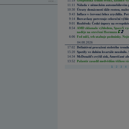
11:19
Geopolitika trhům svědčí, zatímco v
více...
11:11
Nálada v německém automobilovém prů
10:30
Útraty domácností dále rostou, malo
9:43
Inflace v červenci lehce zrychlila. Pot
9:14
Bezvavlasy potvrzuje celoroční výhl
9:01
Rozbřesk: České úspory na evropském
8:54
AMD zklamalo výhledem, SpaceX vydě
naděje na otevření Hormuzu
6:06
Fed mlčí, trh utahuje podmínky. Nejis
04.08.2026
17:02
Definitivní proražení stoletého trend
15:20
Spotify ve duhém kvartále neoslnilo. 
14:34
McDonald's zvýšil zisk, Američané ale
13:52
Palantir zasadil medvědům těžkou rá
1
2
3
4