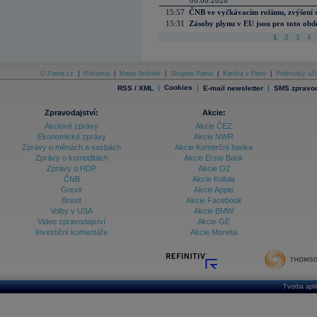
06.08.2026
15:57
ČNB ve vyčkávacím režimu, zvýšení s
15:31
Zásoby plynu v EU jsou pro toto obdo
1
2
3
4
O Patria.cz
|
Reklama
|
Mapa Stránek
|
Skupina Patria
|
Kariéra v Patrii
|
Podmínky uží
|
Cookies
|
|
RSS / XML
E-mail newsletter
SMS zpravod
Zpravodajství:
Akcie:
Akciové zprávy
Akcie ČEZ
Ekonomické zprávy
Akcie NWR
Zprávy o měnách a sazbách
Akcie Komerční banka
Zprávy o komoditách
Akcie Erste Bank
Zprávy o HDP
Akcie O2
ČNB
Akcie Kofola
Grexit
Akcie Apple
Brexit
Akcie Facebook
Volby v USA
Akcie BMW
Video zpravodajství
Akcie GE
Investiční komentáře
Akcie Moneta
Tvorba apl