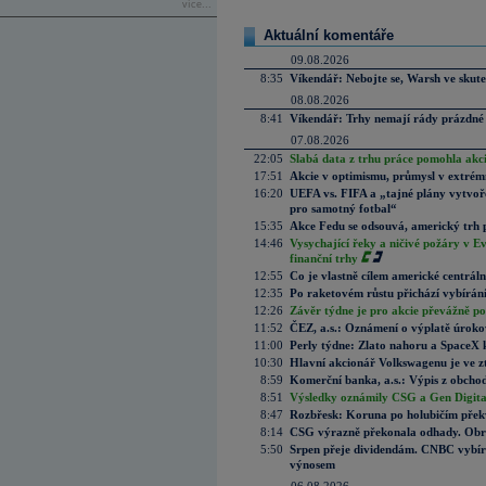
více...
Aktuální komentáře
09.08.2026
8:35
Víkendář: Nebojte se, Warsh ve skute
08.08.2026
8:41
Víkendář: Trhy nemají rády prázdné 
07.08.2026
22:05
Slabá data z trhu práce pomohla akc
17:51
Akcie v optimismu, průmysl v extrémn
16:20
UEFA vs. FIFA a „tajné plány vytvoř
pro samotný fotbal“
15:35
Akce Fedu se odsouvá, americký trh 
14:46
Vysychající řeky a ničivé požáry v E
finanční trhy
12:55
Co je vlastně cílem americké centrál
12:35
Po raketovém růstu přichází vybírán
12:26
Závěr týdne je pro akcie převážně po
11:52
ČEZ, a.s.: Oznámení o výplatě úrok
11:00
Perly týdne: Zlato nahoru a SpaceX 
10:30
Hlavní akcionář Volkswagenu je ve z
8:59
Komerční banka, a.s.: Výpis z obchod
8:51
Výsledky oznámily CSG a Gen Digital
8:47
Rozbřesk: Koruna po holubičím přek
8:14
CSG výrazně překonala odhady. Obran
5:50
Srpen přeje dividendám. CNBC vybírá
výnosem