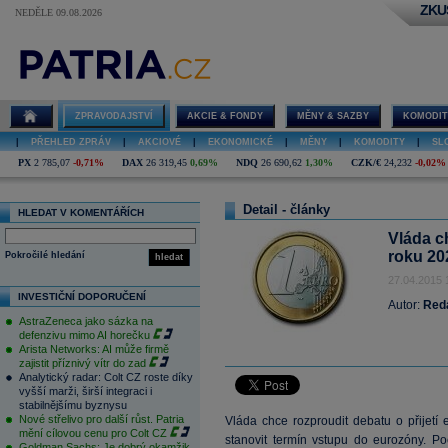
ZKU
NEDĚLE 09.08.2026
ZPRAVODAJSTVÍ
AKCIE & FONDY
MĚNY & SAZBY
KOMODIT
|
PŘEHLED ZPRÁV
|
AKCIOVÉ
|
EKONOMICKÉ
|
MĚNY
|
KOMODITY
|
SL
PX
2 785,07
-0,71%
DAX
26 319,45
0,69%
NDQ
26 690,62
1,30%
CZK/€
24,232
-0,02%
Detail - články
HLEDAT V KOMENTÁŘÍCH
Vláda ch
roku 20
Pokročilé hledání
hledat
27.04.2015 
INVESTIČNÍ DOPORUČENÍ
Autor:
Red
AstraZeneca jako sázka na
defenzivu mimo AI horečku
Arista Networks: AI může firmě
zajistit příznivý vítr do zad
Analytický radar: Colt CZ roste díky
vyšší marži, širší integraci i
stabilnějšímu byznysu
Nové střelivo pro další růst. Patria
Vláda chce rozproudit debatu o přijet
mění cílovou cenu pro Colt CZ
stanovit termín vstupu do eurozóny. Po
Goldman Sachs: Je dobrý okamžik