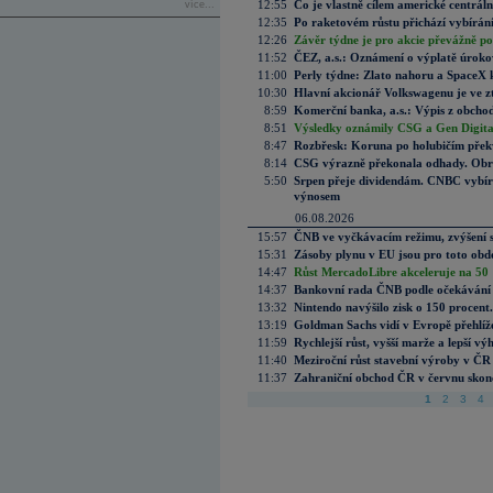
12:55
Co je vlastně cílem americké centrál
více...
12:35
Po raketovém růstu přichází vybírán
12:26
Závěr týdne je pro akcie převážně po
11:52
ČEZ, a.s.: Oznámení o výplatě úrok
11:00
Perly týdne: Zlato nahoru a SpaceX 
10:30
Hlavní akcionář Volkswagenu je ve z
8:59
Komerční banka, a.s.: Výpis z obchod
8:51
Výsledky oznámily CSG a Gen Digital
8:47
Rozbřesk: Koruna po holubičím přek
8:14
CSG výrazně překonala odhady. Obran
5:50
Srpen přeje dividendám. CNBC vybírá
výnosem
06.08.2026
15:57
ČNB ve vyčkávacím režimu, zvýšení s
15:31
Zásoby plynu v EU jsou pro toto obdo
14:47
Růst MercadoLibre akceleruje na 50 %
14:37
Bankovní rada ČNB podle očekávání 
13:32
Nintendo navýšilo zisk o 150 procen
13:19
Goldman Sachs vidí v Evropě přehlíže
11:59
Rychlejší růst, vyšší marže a lepší v
11:40
Meziroční růst stavební výroby v ČR
11:37
Zahraniční obchod ČR v červnu skonč
1
2
3
4