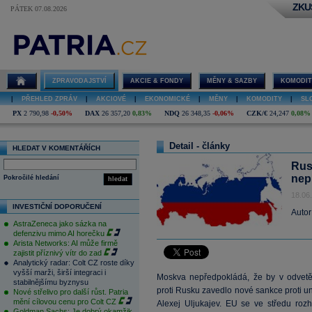
ZKU
PÁTEK 07.08.2026
ZPRAVODAJSTVÍ
AKCIE & FONDY
MĚNY & SAZBY
KOMODIT
|
PŘEHLED ZPRÁV
|
AKCIOVÉ
|
EKONOMICKÉ
|
MĚNY
|
KOMODITY
|
SL
PX
2 790,98
-0,50%
DAX
26 357,20
0,83%
NDQ
26 348,35
-0,06%
CZK/€
24,247
0,08%
Detail - články
HLEDAT V KOMENTÁŘÍCH
Rus
nep
Pokročilé hledání
hledat
18.06
INVESTIČNÍ DOPORUČENÍ
Autor
AstraZeneca jako sázka na
defenzivu mimo AI horečku
Arista Networks: AI může firmě
zajistit příznivý vítr do zad
Analytický radar: Colt CZ roste díky
vyšší marži, širší integraci i
Moskva nepředpokládá, že by v odvetě
stabilnějšímu byznysu
proti Rusku zavedlo nové sankce proti un
Nové střelivo pro další růst. Patria
mění cílovou cenu pro Colt CZ
Alexej Uljukajev. EU se ve středu rozh
Goldman Sachs: Je dobrý okamžik