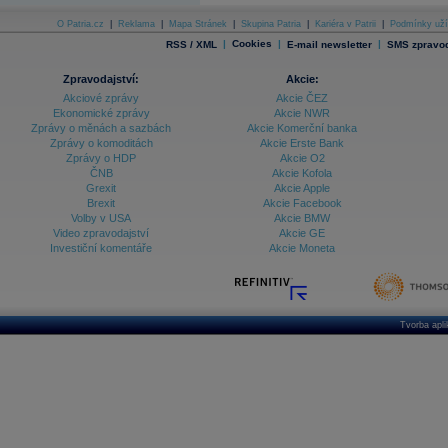
O Patria.cz
|
Reklama
|
Mapa Stránek
|
Skupina Patria
|
Kariéra v Patrii
|
Podmínky uží
|
Cookies
|
|
RSS / XML
E-mail newsletter
SMS zpravod
Zpravodajství:
Akcie:
Akciové zprávy
Akcie ČEZ
Ekonomické zprávy
Akcie NWR
Zprávy o měnách a sazbách
Akcie Komerční banka
Zprávy o komoditách
Akcie Erste Bank
Zprávy o HDP
Akcie O2
ČNB
Akcie Kofola
Grexit
Akcie Apple
Brexit
Akcie Facebook
Volby v USA
Akcie BMW
Video zpravodajství
Akcie GE
Investiční komentáře
Akcie Moneta
Tvorba apl