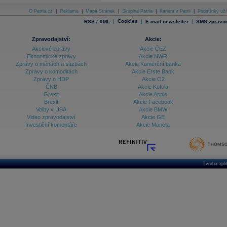
O Patria.cz
|
Reklama
|
Mapa Stránek
|
Skupina Patria
|
Kariéra v Patrii
|
Podmínky uží
|
Cookies
|
|
RSS / XML
E-mail newsletter
SMS zpravod
Zpravodajství:
Akcie:
Akciové zprávy
Akcie ČEZ
Ekonomické zprávy
Akcie NWR
Zprávy o měnách a sazbách
Akcie Komerční banka
Zprávy o komoditách
Akcie Erste Bank
Zprávy o HDP
Akcie O2
ČNB
Akcie Kofola
Grexit
Akcie Apple
Brexit
Akcie Facebook
Volby v USA
Akcie BMW
Video zpravodajství
Akcie GE
Investiční komentáře
Akcie Moneta
Tvorba apl