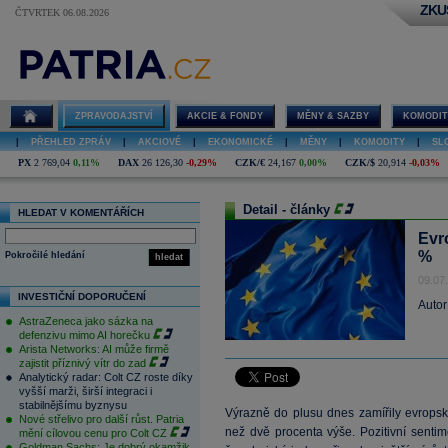
ZKU
ČTVRTEK 06.08.2026
ZPRAVODAJSTVÍ
AKCIE & FONDY
MĚNY & SAZBY
KOMODIT
|
PŘEHLED ZPRÁV
|
AKCIOVÉ
|
EKONOMICKÉ
|
MĚNY
|
KOMODITY
|
SL
PX
2 769,04
0,11%
DAX
26 126,30
-0,29%
CZK/€
24,167
0,00%
CZK/$
20,914
-0,03%
Detail - články
HLEDAT V KOMENTÁŘÍCH
Evr
%
Pokročilé hledání
hledat
09.07
INVESTIČNÍ DOPORUČENÍ
Autor
AstraZeneca jako sázka na
defenzivu mimo AI horečku
Arista Networks: AI může firmě
zajistit příznivý vítr do zad
Analytický radar: Colt CZ roste díky
vyšší marži, širší integraci i
stabilnějšímu byznysu
Výrazně do plusu dnes zamířily evropsk
Nové střelivo pro další růst. Patria
než dvě procenta výše. Pozitivní sentim
mění cílovou cenu pro Colt CZ
Goldman Sachs: Je dobrý okamžik