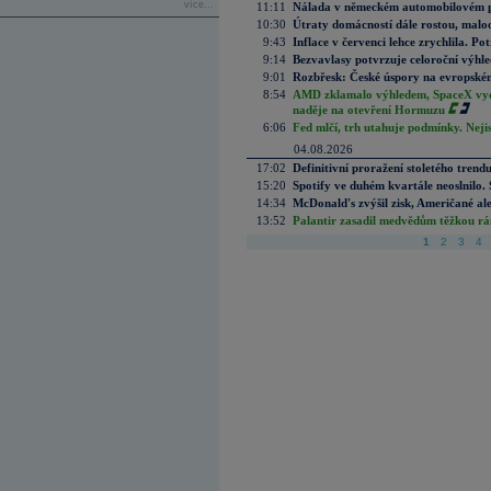
více...
11:11
Nálada v německém automobilovém prů
10:30
Útraty domácností dále rostou, malo
9:43
Inflace v červenci lehce zrychlila. Pot
9:14
Bezvavlasy potvrzuje celoroční výhl
9:01
Rozbřesk: České úspory na evropském
8:54
AMD zklamalo výhledem, SpaceX vydě
naděje na otevření Hormuzu
6:06
Fed mlčí, trh utahuje podmínky. Nejis
04.08.2026
17:02
Definitivní proražení stoletého trend
15:20
Spotify ve duhém kvartále neoslnilo. 
14:34
McDonald's zvýšil zisk, Američané ale
13:52
Palantir zasadil medvědům těžkou rá
1
2
3
4