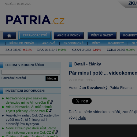
ZKU
NEDĚLE 09.08.2026
ZPRAVODAJSTVÍ
AKCIE & FONDY
MĚNY & SAZBY
KOMODIT
|
PŘEHLED ZPRÁV
|
AKCIOVÉ
|
EKONOMICKÉ
|
MĚNY
|
KOMODITY
|
SL
PX
2 785,07
-0,71%
DAX
26 319,45
0,69%
CZK/€
24,232
-0,02%
CZK/$
20,966
0,00%
Detail - články
HLEDAT V KOMENTÁŘÍCH
Pár minut poté ... videokomen
Pokročilé hledání
hledat
27.08.2015 13:46
Autor:
Jan Kovalovský
, Patria Finance
INVESTIČNÍ DOPORUČENÍ
AstraZeneca jako sázka na
defenzivu mimo AI horečku
Arista Networks: AI může firmě
zajistit příznivý vítr do zad
Další ze série videokomentářů, zaměřujíc
Analytický radar: Colt CZ roste díky
vývoj
zlato
.
vyšší marži, širší integraci i
stabilnějšímu byznysu
Nové střelivo pro další růst. Patria
mění cílovou cenu pro Colt CZ
Goldman Sachs: Je dobrý okamžik