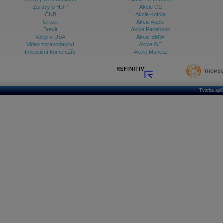
Zprávy o HDP
Akcie O2
ČNB
Akcie Kofola
Grexit
Akcie Apple
Brexit
Akcie Facebook
Volby v USA
Akcie BMW
Video zpravodajství
Akcie GE
Investiční komentáře
Akcie Moneta
Tvorba apl