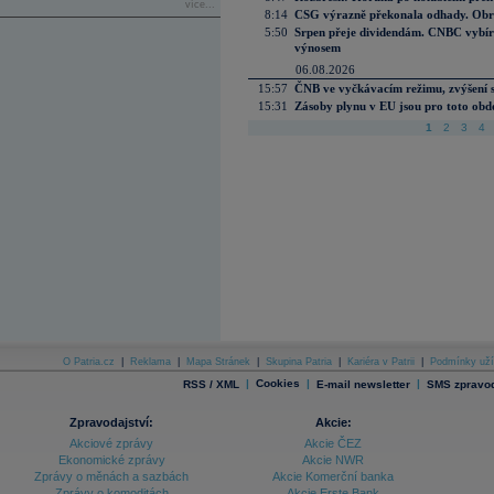
více...
8:14
CSG výrazně překonala odhady. Obran
5:50
Srpen přeje dividendám. CNBC vybírá
výnosem
06.08.2026
15:57
ČNB ve vyčkávacím režimu, zvýšení s
15:31
Zásoby plynu v EU jsou pro toto obdo
1
2
3
4
O Patria.cz
|
Reklama
|
Mapa Stránek
|
Skupina Patria
|
Kariéra v Patrii
|
Podmínky uží
|
Cookies
|
|
RSS / XML
E-mail newsletter
SMS zpravod
Zpravodajství:
Akcie:
Akciové zprávy
Akcie ČEZ
Ekonomické zprávy
Akcie NWR
Zprávy o měnách a sazbách
Akcie Komerční banka
Zprávy o komoditách
Akcie Erste Bank