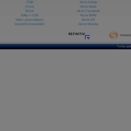
ČNB
Akcie Kofola
Grexit
Akcie Apple
Brexit
Akcie Facebook
Volby v USA
Akcie BMW
Video zpravodajství
Akcie GE
Investiční komentáře
Akcie Moneta
Tvorba apl