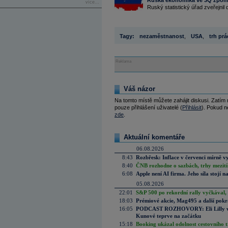
Ruská ekonomika ve 3Q zpoma
více...
Ruský statistický úřad zveřejnil
Tagy:
nezaměstnanost
,
USA
,
trh prá
Reklama
Váš názor
Na tomto místě můžete zahájit diskusi. Zatím
pouze přihlášení uživatelé (
Přihlásit
). Pokud ne
zde
.
Aktuální komentáře
06.08.2026
8:43
Rozbřesk: Inflace v červenci mírně v
8:40
ČNB rozhodne o sazbách, trhy mezitím
6:08
Apple není AI firma. Jeho síla stojí n
05.08.2026
22:01
S&P 500 po rekordní rally vyčkával,
18:03
Prémiové akcie, Mag495 a další pokr
16:05
PODCAST ROZHOVORY: Eli Lilly vs. 
Kunové teprve na začátku
15:18
Booking ukázal odolnost cestovního trh