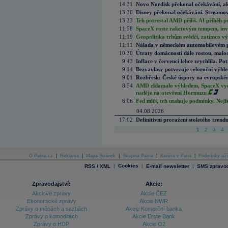
14:31
Novo Nordisk překonal očekávání, akci
13:36
Disney překonal očekávání. Streamova
13:23
Trh potrestal AMD příliš. AI příběh p
11:58
SpaceX roste raketovým tempem, inves
11:19
Geopolitika trhům svědčí, zatímco v
11:11
Nálada v německém automobilovém prů
10:30
Útraty domácností dále rostou, malo
9:43
Inflace v červenci lehce zrychlila. Pot
9:14
Bezvavlasy potvrzuje celoroční výhl
9:01
Rozbřesk: České úspory na evropském
8:54
AMD zklamalo výhledem, SpaceX vydě
naděje na otevření Hormuzu
6:06
Fed mlčí, trh utahuje podmínky. Nejis
04.08.2026
17:02
Definitivní proražení stoletého trend
1
2
3
4
O Patria.cz
|
Reklama
|
Mapa Stránek
|
Skupina Patria
|
Kariéra v Patrii
|
Podmínky uží
|
Cookies
|
|
RSS / XML
E-mail newsletter
SMS zpravod
Zpravodajství:
Akcie:
Akciové zprávy
Akcie ČEZ
Ekonomické zprávy
Akcie NWR
Zprávy o měnách a sazbách
Akcie Komerční banka
Zprávy o komoditách
Akcie Erste Bank
Zprávy o HDP
Akcie O2