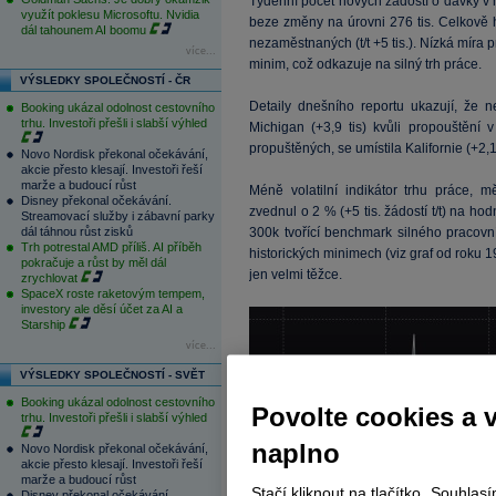
Týdenní počet nových žádostí o dávky v 
využít poklesu Microsoftu. Nvidia
beze změny na úrovni 276 tis. Celkově 
dál tahounem AI boomu
nezaměstnaných (t/t +5 tis.). Nízká míra 
více...
minim, což odkazuje na silný trh práce.
VÝSLEDKY SPOLEČNOSTÍ - ČR
Detaily dnešního reportu ukazují, že n
Booking ukázal odolnost cestovního
trhu. Investoři přešli i slabší výhled
Michigan (+3,9 tis) kvůli propouštění
propuštěných, se umístila Kalifornie (+2,1 ti
Novo Nordisk překonal očekávání,
akcie přesto klesají. Investoři řeší
marže a budoucí růst
Méně volatilní indikátor trhu práce, 
Disney překonal očekávání.
zvednul o 2 % (+5 tis. žádostí t/t) na ho
Streamovací služby i zábavní parky
dál táhnou růst zisků
300k tvořící benchmark silného pracovn
Trh potrestal AMD příliš. AI příběh
historických minimech (viz graf od roku 1
pokračuje a růst by měl dál
jen velmi těžce.
zrychlovat
SpaceX roste raketovým tempem,
investory ale děsí účet za AI a
Starship
více...
VÝSLEDKY SPOLEČNOSTÍ - SVĚT
Booking ukázal odolnost cestovního
Povolte cookies a 
trhu. Investoři přešli i slabší výhled
naplno
Novo Nordisk překonal očekávání,
akcie přesto klesají. Investoři řeší
marže a budoucí růst
Stačí kliknout na tlačítko „Souhla
Disney překonal očekávání.