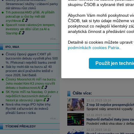
Streamovací služby i zábavní parky
skupinu ČSOB a vybrané třetí stran
dál táhnou růst zisků
Trh potrestal AMD příliš. AI příběh
Abychom Vám mohli poskytnout víc
pokračuje a růst by měl dál
ČSOB, tak si tyto údaje můžeme vz
zrychlovat
SpaceX roste raketovým tempem,
poskytnout co nejlepší klientský zá
investory ale děsí účet za AI a
analytická činnost a předávání coo
Starship
více...
Detailně si cookies můžete upravit
IPO, M&A
podmínkách cookies Patria
.
Minulý týden jsme obdrželi skvělá data o
Čínský čipový gigant CXMT při
ZDE
), což dokreslilo obrázek silného tr
burzovním debutu vystřelil přes 500
%. Překonal i největší banku země
Použít jen techn
nebude zvyšování sazeb více oddalovat a
Stát by mohl dát na burzu až 40
procent akcií pražského letiště v
roce 2028, řekl Babiš
Čínský Moonshot AI míří na burzu.
Jeho model Kimi K3 znovu rozvířil
debatu o budoucnosti AI
SK Hynix míří na Nasdaq. O jeden z
Čtěte více:
největších burzovních debutů v
historii je obrovský zájem
12.11.2015 13:10
Nová vlna mega IPO hýbe trhy.
Z top 10 nejvíce prosperující
Rychlé zařazování do indexů
Spojené státy americké vypadly z
přináší šance i rizika
12.11.2015 14:00
více...
Nejhorší deflační tlaky jsou z
Poslední velká vlna obav z deflac
TÝDENNÍ PŘEHLEDY
12.11.2015 14:11