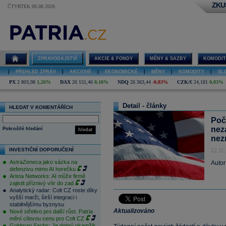
ZKU
ČTVRTEK 06.08.2026
ZPRAVODAJSTVÍ
AKCIE & FONDY
MĚNY & SAZBY
KOMODIT
|
PŘEHLED ZPRÁV
|
AKCIOVÉ
|
EKONOMICKÉ
|
MĚNY
|
KOMODITY
|
SL
PX
2 803,98
1,26%
DAX
26 151,46
0,10%
NDQ
26 363,44
-0,83%
CZK/€
24,181
0,03%
Detail - články
HLEDAT V KOMENTÁŘÍCH
Poč
nez
Pokročilé hledání
hledat
nez
INVESTIČNÍ DOPORUČENÍ
12.11
AstraZeneca jako sázka na
Autor
defenzivu mimo AI horečku
Arista Networks: AI může firmě
zajistit příznivý vítr do zad
Analytický radar: Colt CZ roste díky
vyšší marži, širší integraci i
stabilnějšímu byznysu
Aktualizováno
Nové střelivo pro další růst. Patria
mění cílovou cenu pro Colt CZ
Goldman Sachs: Je dobrý okamžik