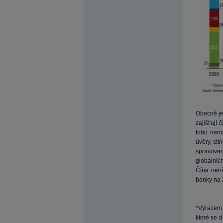
Obecně je 
zajišťují 
toho nemá
úvěry, stí
spravovan
globálních
Čína není
banky na Z
*Výrazem 
které se 