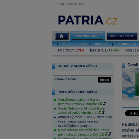
SOBOTA 08.08.2026
ZPRAVODAJSTVÍ
AKCIE & FONDY
|
PŘEHLED ZPRÁV
|
AKCIOVÉ
|
EKONOMICKÉ
PX
2 785,07
-0,71%
DAX
26 319,45
0,69%
NDQ
26 6
Detail
HLEDAT V KOMENTÁŘÍCH
Pokročilé hledání
hledat
INVESTIČNÍ DOPORUČENÍ
AstraZeneca jako sázka na
defenzivu mimo AI horečku
Arista Networks: AI může firmě
zajistit příznivý vítr do zad
Analytický radar: Colt CZ roste díky
vyšší marži, širší integraci i
Na globál
stabilnějšímu byznysu
Nové střelivo pro další růst. Patria
stojíme p
mění cílovou cenu pro Colt CZ
obrázek s
Goldman Sachs: Je dobrý okamžik