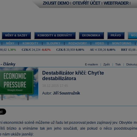
ZKUSIT DEMO
OTEVŘÍT ÚČET
WEBTRADER
|
|
|
MĚNY & SAZBY
KOMODITY & DERIVÁTY
EKONOMIKA
PRÁVO
MOJ
|
MĚNY
|
KOMODITY
|
SLOUPKY
|
ROZHOVORY
|
VIDEO
|
MONITORING
|
90,62
1,30%
CZK/€
24,224
-0,02%
CZK/$
20,959
0,00%
AU
4 339,26
0,00%
BRT
83,08
 - články
E-mailem
Zpět
Tisk
Diskutu
|
|
|
Destabilizátor křičí: Chyťte
destabilizátora
18.12.2015 17:45
Autor:
Jiří Soustružník
ní ekonomické scéně můžeme už řadu let pozorovat jeden zajímavý jev. Obvykle m
říliš blízko a vnímáme tak jen jeho součásti, ale pokud o něco poodstoupíme
e nám ukáže jasněji: