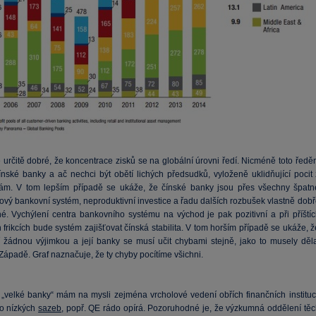
určitě dobré, že koncentrace zisků se na globální úrovni ředí. Nicméně toto ředěn
čínské banky a ač nechci být obětí lichých předsudků, vyloženě uklidňující pocit 
m. V tom lepším případě se ukáže, že čínské banky jsou přes všechny špatn
nový bankovní systém, neproduktivní investice a řadu dalších rozbušek vlastně dob
é. Vychýlení centra bankovního systému na východ je pak pozitivní a při příštíc
 frikcích bude systém zajišťovat čínská stabilita. V tom horším případě se ukáže, 
 žádnou výjimkou a její banky se musí učit chybami stejně, jako to musely děla
ápadě. Graf naznačuje, že ty chyby pocítíme všichni.
„velké banky“ mám na mysli zejména vrcholové vedení obřích finančních institucí
do nízkých
sazeb
, popř. QE rádo opírá. Pozoruhodné je, že výzkumná oddělení těc