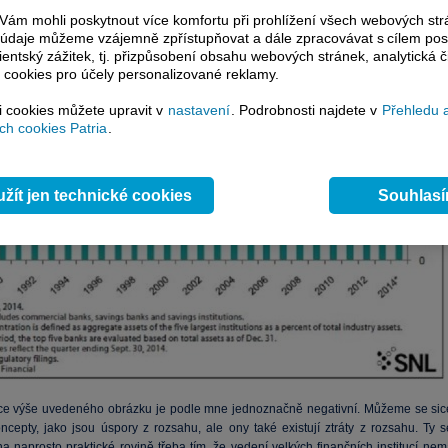
ám mohli poskytnout více komfortu při prohlížení všech webových st
to údaje můžeme vzájemně zpřístupňovat a dále zpracovávat s cílem pos
lientský zážitek, tj. přizpůsobení obsahu webových stránek, analytická č
 cookies pro účely personalizované reklamy.
si cookies můžete upravit v
nastavení
. Podrobnosti najdete v
Přehledu 
h cookies Patria
.
žít jen technické cookies
Souhlas
ace výše uvedeného obrázku je podle mne jednoznačně negativní. Můžeme se sic
ncepty, jako jsou úspory z rozsahu, ale ony také existují ztráty z rozsahu. Ty s
na naprosto praktické rovině třeba tím, že vedení velkých finančních institucí ne