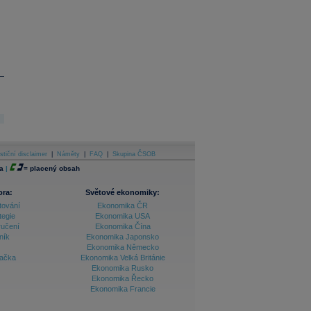
stiční disclaimer
|
Náměty
|
FAQ
|
Skupina ČSOB
a
|
=
placený obsah
ora:
Světové ekonomiky:
tování
Ekonomika ČR
tegie
Ekonomika USA
ručení
Ekonomika Čína
ník
Ekonomika Japonsko
Ekonomika Německo
lačka
Ekonomika Velká Británie
Ekonomika Rusko
Ekonomika Řecko
Ekonomika Francie