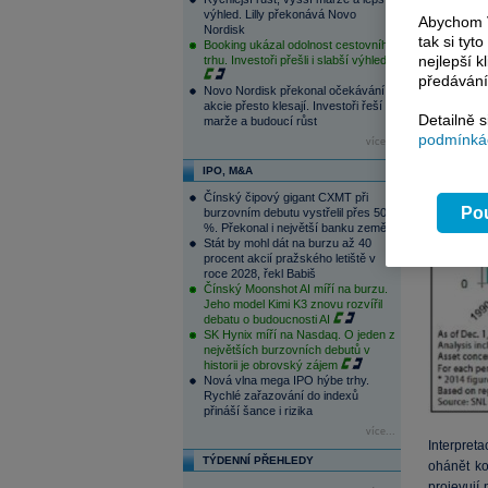
výhled. Lilly překonává Novo
Abychom V
Nordisk
tak si ty
Booking ukázal odolnost cestovního
nejlepší k
trhu. Investoři přešli i slabší výhled
předávání
Novo Nordisk překonal očekávání,
akcie přesto klesají. Investoři řeší
Detailně 
marže a budoucí růst
podmínkác
více...
IPO, M&A
Čínský čipový gigant CXMT při
Pou
burzovním debutu vystřelil přes 500
%. Překonal i největší banku země
Stát by mohl dát na burzu až 40
procent akcií pražského letiště v
roce 2028, řekl Babiš
Čínský Moonshot AI míří na burzu.
Jeho model Kimi K3 znovu rozvířil
debatu o budoucnosti AI
SK Hynix míří na Nasdaq. O jeden z
největších burzovních debutů v
historii je obrovský zájem
Nová vlna mega IPO hýbe trhy.
Rychlé zařazování do indexů
přináší šance i rizika
více...
Interpret
TÝDENNÍ PŘEHLEDY
ohánět ko
projevují 