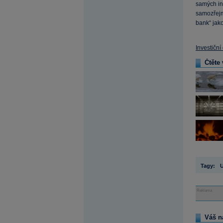
samých in
samozřejmě
bank“ jako
Investiční
Čtěte 
Tagy:
Reklama
Váš n