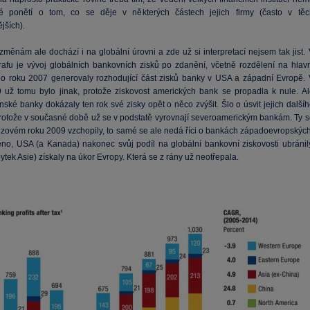
é ponětí o tom, co se děje v některých částech jejich firmy (často v těc
ějších).
měnám ale dochází i na globální úrovni a zde už si interpretací nejsem tak jist. 
afu je vývoj globálních bankovních zisků po zdanění, včetně rozdělení na hlavn
Do roku 2007 generovaly rozhodující část zisků banky v USA a západní Evropě. 
 už tomu bylo jinak, protože ziskovost amerických bank se propadla k nule. Al
nské banky dokázaly ten rok své zisky opět o něco zvýšit. Šlo o úsvit jejich další
protože v současné době už se v podstatě vyrovnají severoamerickým bankám. Ty s
rizovém roku 2009 vzchopily, to samé se ale nedá říci o bankách západoevropských
eno, USA (a Kanada) nakonec svůj podíl na globální bankovní ziskovosti ubránily
ytek Asie) získaly na úkor Evropy. Která se z rány už neotřepala.