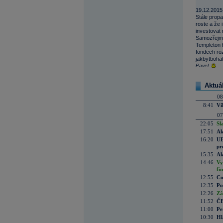
19.12.2015
Stále propa
roste a že
investovat 
Samozřejmě
Templeton b
fondech roz
jakbytbohat
Pavel
Aktuá
08
8:41
Ví
07
22:05
Sl
17:51
Ak
16:20
UE
pr
15:35
Ak
14:46
Vy
fi
12:55
Co
12:35
Po
12:26
Zá
11:52
ČE
11:00
Pe
10:30
Hl