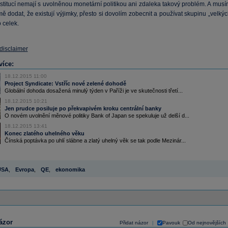
stitucí nemají s uvolněnou monetární politikou ani zdaleka takový problém. A musí
 dodat, že existují výjimky, přesto si dovolím zobecnit a používat skupinu „velký
 celek.
 disclaimer
více:
18.12.2015 11:00
Project Syndicate: Vstříc nové zelené dohodě
Globální dohoda dosažená minulý týden v Paříži je ve skutečnosti třetí...
18.12.2015 10:21
Jen prudce posiluje po překvapivém kroku centrální banky
O novém uvolnění měnové politiky Bank of Japan se spekuluje už delší d...
18.12.2015 13:41
Konec zlatého uhelného věku
Čínská poptávka po uhlí slábne a zlatý uhelný věk se tak podle Mezinár...
USA
,
Evropa
,
QE
,
ekonomika
ázor
Přidat názor
Pavouk
Od nejnovějších
|