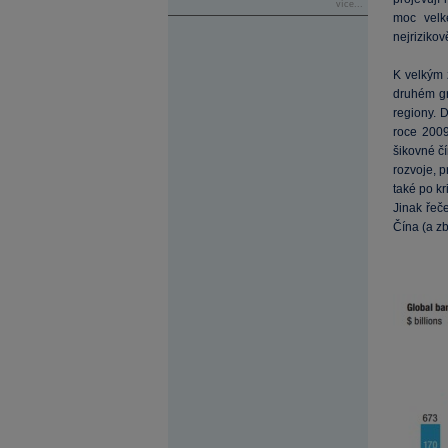
více...
moc velk
nejrizikov
K velkým z
druhém gr
regiony. 
roce 2009
šikovné čí
rozvoje, 
také po k
Jinak řeč
Čína (a zb