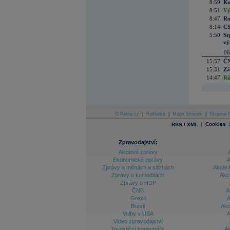
8:59
Ko
8:51
Vý
8:47
Ro
8:14
CS
5:50
Sr
vý
06
15:57
ČN
15:31
Zá
14:47
Rů
O Patria.cz
|
Reklama
|
Mapa Stránek
|
Skupina P
|
Cookies
RSS / XML
Zpravodajství:
Akciové zprávy
Ekonomické zprávy
A
Zprávy o měnách a sazbách
Akcie 
Zprávy o komoditách
Akc
Zprávy o HDP
ČNB
A
Grexit
A
Brexit
Akc
Volby v USA
A
Video zpravodajství
Investiční komentáře
Ak