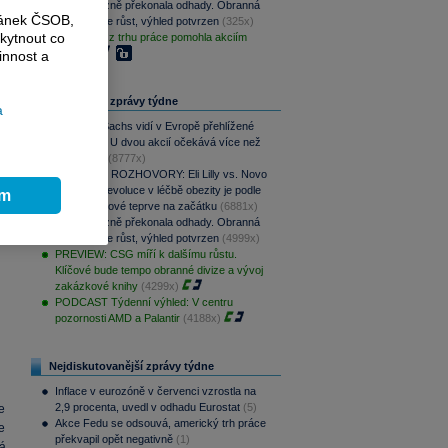
CSG výrazně překonala odhady. Obranná
ránek ČSOB,
divize táhne růst, výhled potvrzen
(325x)
kytnout co
Slabá data z trhu práce pomohla akciím
(239x)
innost a
Nejčtenější zprávy týdne
a
Goldman Sachs vidí v Evropě přehlížené
příležitosti. U dvou akcií očekává více než
100% růst
(8777x)
PODCAST ROZHOVORY: Eli Lilly vs. Novo
Nordisk. Revoluce v léčbě obezity je podle
ím
MUDr. Kunové teprve na začátku
(6881x)
CSG výrazně překonala odhady. Obranná
divize táhne růst, výhled potvrzen
(4999x)
PREVIEW: CSG míří k dalšímu růstu.
Klíčové bude tempo obranné divize a vývoj
zakázkové knihy
(4299x)
PODCAST Týdenní výhled: V centru
pozornosti AMD a Palantir
(4188x)
Nejdiskutovanější zprávy týdne
Inflace v eurozóně v červenci vzrostla na
2,9 procenta, uvedl v odhadu Eurostat
(5)
e
Akce Fedu se odsouvá, americký trh práce
e
překvapil opět negativně
(1)
má