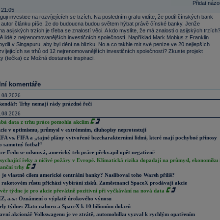
Přidat názo
 21:05
guji investice na rozvíjejících se trzích. Na posledním grafu vidíte, že podíl čínských bank
 i autor článku píše, že do budoucna budou světem hýbat právě čínské banky. Jenže
na asijských trzích je třeba se znalostí věci. A kdo myslíte, že má znalosti o asijských trzích
 lidé z nejrenomovanějších investičních společností. Například Mark Mobius z Franklin
ydlí v Singapuru, aby byl dění na blízku. No a co takhle mít své peníze ve 20 nejlepších
víjejících se trhů od 12 nejrenomovanějších investičních společností? Zkuste projekt
y (tečka) cz Možná dostanete inspiraci.
lní komentáře
.08.2026
kendář: Trhy nemají rády prázdné řeči
.08.2026
abá data z trhu práce pomohla akciím
cie v optimismu, průmysl v extrémním, dluhopisy neprotestují
FA vs. FIFA a „tajné plány vytvořené bezcharakterními lidmi, které mají pochybné přínosy
o samotný fotbal“
ce Fedu se odsouvá, americký trh práce překvapil opět negativně
sychající řeky a ničivé požáry v Evropě. Klimatická rizika dopadají na průmysl, ekonomiku 
nanční trhy
 je vlastně cílem americké centrální banky? Nasliboval toho Warsh příliš?
 raketovém růstu přichází vybírání zisků. Zaměstnanci SpaceX prodávají akcie
věr týdne je pro akcie převážně pozitivní při vyčkávání na nová data
Z, a.s.: Oznámení o výplatě úrokového výnosu
rly týdne: Zlato nahoru a SpaceX k 10 bilionům dolarů
avní akcionář Volkswagenu je ve ztrátě, automobilku vyzval k rychlým opatřením