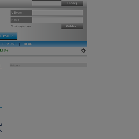
Hledej
Uživatel:
Heslo:
Nová registrace
Přihlásit
E PATRIA
DISKUSE
|
BLOG
4,61%
j
Reklama
u
,