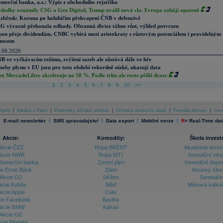
merční banka, a.s.: Výpis z obchodního rejstříku
sledky oznámily CSG a Gen Digital, Trump uvalil nová cla. Evropa zahájí opatrně
zbřesk: Koruna po holubičím překvapení ČNB v defenzivě
G výrazně překonala odhady. Obranná divize táhne růst, výhled potvrzen
pen přeje dividendám. CNBC vybírá mezi aristokraty s růstovým potenciálem i pravidelným
nosem
.08.2026
B ve vyčkávacím režimu, zvýšení sazeb ale zůstává dále ve hře
soby plynu v EU jsou pro toto období rekordně nízké, ukazují data
st MercadoLibre akceleruje na 50 %. Podle trhu ale roste příliš draze
1
2
3
4
5
6
7
8
9
10
>>
atria
|
Kariéra v Patrii
|
Podmínky užívání stránek
|
Ochrana osobních údajů
|
Pravidla diskuse
|
Inve
|
|
|
|
|
E-mail newsletter
SMS zpravodajství
Data export
Mobilní verze
R
=
Real-Time dat
Akcie:
Komodity:
Škola invest
Akcie ČEZ
Ropa BRENT
Akademie inves
kcie NWR
Ropa WTI
Investiční stra
Komerční banka
Zemní plyn
Investiční dopo
ie Erste Bank
Zlato
Akciový slov
Akcie O2
Stříbro
Semináře
kcie Kofola
Měď
Měnová kalku
kcie Apple
Cukr
ie Facebook
Bavlna
kcie BMW
Kakao
Akcie GE
cie Moneta