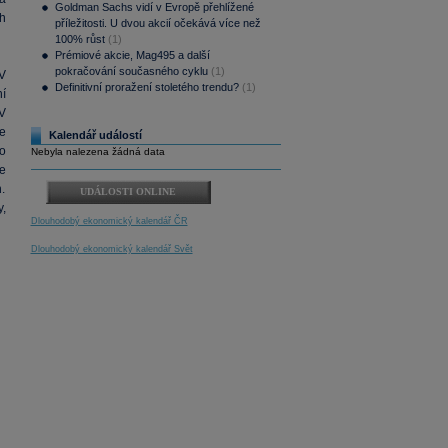
Goldman Sachs vidí v Evropě přehlížené
h
příležitosti. U dvou akcií očekává více než
100% růst
(1)
Prémiové akcie, Mag495 a další
pokračování současného cyklu
(1)
V
Definitivní proražení stoletého trendu?
(1)
í
V
e
Kalendář událostí
ho
Nebyla nalezena žádná data
e
.
UDÁLOSTI ONLINE
,
Dlouhodobý ekonomický kalendář ČR
Dlouhodobý ekonomický kalendář Svět