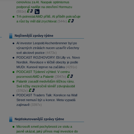
cenovkou za AI. Naopak optimismus
podporují naděje na otevření Hormuzu
(551x)
Trh potrestal AMD příliš. AI příběh pokračuje
a růst by měl dál zrychlovat
(544x)
Nejčtenější zprávy týdne
AI investor Leopold Aschenbrenner byl po
výrazných ztrátách nucen uzavřít všechny
své akciové pozice
(4473x)
PODCAST ROZHOVORY: Eli Lilly vs. Novo
Nordisk. Revoluce v léčbě obezity je podle
MUDr. Kunové teprve na začátku
(4291x)
PODCAST Týdenní výhled: V centru
pozornosti AMD a Palantir
(3947x)
Palantir zasadil medvědům těžkou ránu.
Své tržby meziročně téměř zdvojnásobil
(3762x)
PODCAST Traders Talk: Korekce na Wall
Street nemusí být u konce. Meta vypadá
zajímavě
(3397x)
Nejdiskutovanější zprávy týdne
Microsoft smetl pochybnosti ze stolu a
jasně ukázal, jaký přínos mají investice do