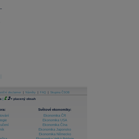
.
stiční disclaimer
|
Náměty
|
FAQ
|
Skupina ČSOB
a
|
=
placený obsah
ora:
Světové ekonomiky:
tování
Ekonomika ČR
tegie
Ekonomika USA
ručení
Ekonomika Čína
ník
Ekonomika Japonsko
Ekonomika Německo
lačka
Ekonomika Velká Británie