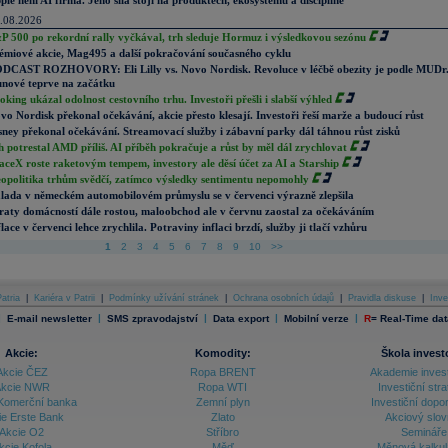
ple není AI firma. Jeho síla stojí na produktech, ekosystému a disciplíně
.08.2026
P 500 po rekordní rally vyčkával, trh sleduje Hormuz i výsledkovou sezónu
émiové akcie, Mag495 a další pokračování současného cyklu
DCAST ROZHOVORY: Eli Lilly vs. Novo Nordisk. Revoluce v léčbě obezity je podle MUDr
nové teprve na začátku
oking ukázal odolnost cestovního trhu. Investoři přešli i slabší výhled
vo Nordisk překonal očekávání, akcie přesto klesají. Investoři řeší marže a budoucí růst
sney překonal očekávání. Streamovací služby i zábavní parky dál táhnou růst zisků
h potrestal AMD příliš. AI příběh pokračuje a růst by měl dál zrychlovat
aceX roste raketovým tempem, investory ale děsí účet za AI a Starship
opolitika trhům svědčí, zatímco výsledky sentimentu nepomohly
lada v německém automobilovém průmyslu se v červenci výrazně zlepšila
raty domácností dále rostou, maloobchod ale v červnu zaostal za očekáváním
flace v červenci lehce zrychlila. Potraviny inflaci brzdí, služby ji tlačí vzhůru
1
2
3
4
5
6
7
8
9
10
>>
atria
|
Kariéra v Patrii
|
Podmínky užívání stránek
|
Ochrana osobních údajů
|
Pravidla diskuse
|
Inve
|
|
|
|
|
E-mail newsletter
SMS zpravodajství
Data export
Mobilní verze
R
=
Real-Time dat
Akcie:
Komodity:
Škola invest
Akcie ČEZ
Ropa BRENT
Akademie inves
kcie NWR
Ropa WTI
Investiční stra
Komerční banka
Zemní plyn
Investiční dopo
ie Erste Bank
Zlato
Akciový slov
Akcie O2
Stříbro
Semináře
kcie Kofola
Měď
Měnová kalku