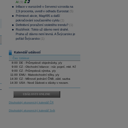
AI
(9)
Inflace v eurozóně v červenci vzrostla na
2,9 procenta, uvedl v odhadu Eurostat
(5)
Prémiové akcie, Mag495 a další
pokračování současného cyklu
(1)
Definitivní proražení stoletého trendu?
(1)
Rozbřesk: Tokio už dávno není drahé.
Praha už dávno není levná. A Švýcarsko je
pořád Švýcarsko
(1)
Kalendář událostí
Čas
Událost
8:00
DE - Průmyslové objednávky, y/y
9:00
CZ - Obchodní bilance - nár. pojetí, mld. Kč
9:00
CZ - Průmyslová výroba, y/y
11:00
EMU - Maloobchodní tržby, y/y
14:30
CZ - Měnové jednání ČNB, zákl. sazba
14:30
USA - Nové žádosti o dávky v nezam.
UDÁLOSTI ONLINE
Dlouhodobý ekonomický kalendář ČR
Dlouhodobý ekonomický kalendář Svět