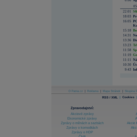
6:08
Ap
05
22:01
S&
18:03
Pr
16:05
PO
Ku
15:18
Bo
14:31
No
13:36
Di
13:23
Tr
11:58
Sp
11:19
Ge
11:11
Ná
10:30
Út
9:43
In
O Patria.cz
|
Reklama
|
Mapa Stránek
|
Skupina P
|
Cookies
RSS / XML
Zpravodajství:
Akciové zprávy
Ekonomické zprávy
A
Zprávy o měnách a sazbách
Akcie 
Zprávy o komoditách
Akc
Zprávy o HDP
ČNB
A