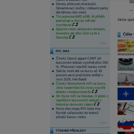
pi
Disney překonal očekávání.
Streamovací služby i zábavní parky
— 
dál táhnou růst zisků
Trh potrestal AMD příliš. AI příběh
Akcie spo
pokračuje a růst by měl dál
zrychlovat
SpaceX roste raketovým tempem,
investory ale děsí účet za AI a
Čtěte 
Starship
více...
IPO, M&A
Americkému
Čínský čipový gigant CXMT při
burzovním debutu vystřelil přes 500
%. Překonal i největší banku země
Stát by mohl dát na burzu až 40
procent akcií pražského letiště v
roce 2028, řekl Babiš
Čínský Moonshot AI míří na burzu.
Jeho model Kimi K3 znovu rozvířil
debatu o budoucnosti AI
SK Hynix míří na Nasdaq. O jeden z
největších burzovních debutů v
historii je obrovský zájem
Nová vlna mega IPO hýbe trhy.
Rychlé zařazování do indexů
přináší šance i rizika
více...
TÝDENNÍ PŘEHLEDY