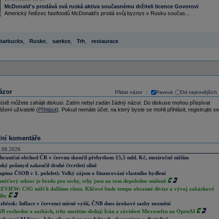
McDonald's prodává svá ruská aktiva současnému držiteli licence Govorovi
Americký řetězec fastfoodů McDonald's prodá svůj byznys v Rusku součas...
tarbucks
,
Rusko
,
sankce
,
Trh
,
restaurace
ázor
Přidat názor
Pavouk
Od nejnovějších
|
ístě můžete zahájit diskusi. Zatím nebyl zadán žádný názor. Do diskuse mohou přispívat
ášení uživatelé (
Přihlásit
). Pokud nemáte účet, na který byste se mohli přihlásit, registrujte se
lní komentáře
.08.2026
hraniční obchod ČR v červnu skončil přebytkem 15,5 mld. Kč, meziročně nižším
ský průmysl zakončil druhé čtvrtletí silně
upina ČSOB v 1. pololetí: Velký zájem o financování vlastního bydlení
měťový sektor je brzda pro techy, trhy jsou na tom dopoledne smíšeně
EVIEW: CSG míří k dalšímu růstu. Klíčové bude tempo obranné divize a vývoj zakázkové
ihy
zbřesk: Inflace v červenci mírně vyšší, ČNB dnes úrokové sazby nezmění
B rozhodne o sazbách, trhy mezitím sledují Írán a závislost Microsoftu na OpenAI