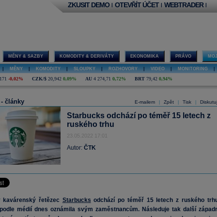
ZKUSIT DEMO
OTEVŘÍT ÚČET
WEBTRADER
|
|
|
MĚNY & SAZBY
KOMODITY & DERIVÁTY
EKONOMIKA
PRÁVO
MOJ
|
MĚNY
|
KOMODITY
|
SLOUPKY
|
ROZHOVORY
|
VIDEO
|
MONITORING
|
171
-0,02%
CZK/$
20,942
0,09%
AU
4 274,71
0,72%
BRT
79,42
0,94%
 - články
E-mailem
Zpět
Tisk
Diskutu
|
|
|
Starbucks odchází po téměř 15 letech z
ruského trhu
23.05.2022 17:01
Autor:
ČTK
 kavárenský řetězec
Starbucks
odchází po téměř 15 letech z ruského trhu
 podle médií dnes oznámila svým zaměstnancům. Následuje tak další západn