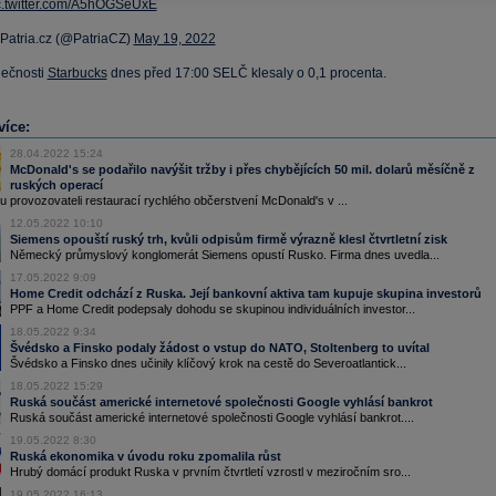
c.twitter.com/A5hOGSeUxE
Patria.cz (@PatriaCZ)
May 19, 2022
lečnosti
Starbucks
dnes před 17:00 SELČ klesaly o 0,1 procenta.
více:
28.04.2022 15:24
McDonald's se podařilo navýšit tržby i přes chybějících 50 mil. dolarů měsíčně z
ruských operací
 provozovateli restaurací rychlého občerstvení McDonald's v ...
12.05.2022 10:10
Siemens opouští ruský trh, kvůli odpisům firmě výrazně klesl čtvrtletní zisk
Německý průmyslový konglomerát Siemens opustí Rusko. Firma dnes uvedla...
17.05.2022 9:09
Home Credit odchází z Ruska. Její bankovní aktiva tam kupuje skupina investorů
PPF a Home Credit podepsaly dohodu se skupinou individuálních investor...
18.05.2022 9:34
Švédsko a Finsko podaly žádost o vstup do NATO, Stoltenberg to uvítal
Švédsko a Finsko dnes učinily klíčový krok na cestě do Severoatlantick...
18.05.2022 15:29
Ruská součást americké internetové společnosti Google vyhlásí bankrot
Ruská součást americké internetové společnosti Google vyhlásí bankrot....
19.05.2022 8:30
Ruská ekonomika v úvodu roku zpomalila růst
Hrubý domácí produkt Ruska v prvním čtvrtletí vzrostl v meziročním sro...
19.05.2022 16:13