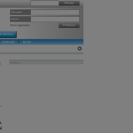
Hledej
Uživatel:
Heslo:
Nová registrace
Přihlásit
E PATRIA
DISKUSE
|
BLOG
j
Reklama
.
í