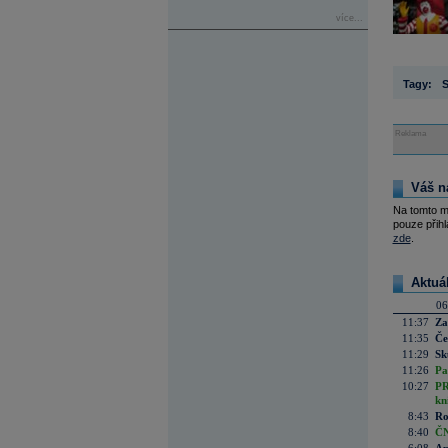
více...
Tagy:
S
Reklama
Váš n
Na tomto m
pouze přihl
zde
.
Aktuá
06
11:37
Za
11:35
Če
11:29
Sk
11:26
Pa
10:27
PR
kn
8:43
Ro
8:40
ČN