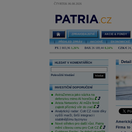
ČTVRTEK 06.08.2026
ZPRAVODAJSTVÍ
AKCIE & FONDY
|
PŘEHLED ZPRÁV
|
AKCIOVÉ
|
EKONOMICKÉ
PX
2 803,96
1,26%
DAX
26 189,44
0,24%
CZK/€
24,
Detail
HLEDAT V KOMENTÁŘÍCH
Pokročilé hledání
hledat
INVESTIČNÍ DOPORUČENÍ
AstraZeneca jako sázka na
defenzivu mimo AI horečku
Arista Networks: AI může firmě
zajistit příznivý vítr do zad
Analytický radar: Colt CZ roste díky
vyšší marži, širší integraci i
stabilnějšímu byznysu
Americký
Nové střelivo pro další růst. Patria
Firma to
mění cílovou cenu pro Colt CZ
Goldman Sachs: Je dobrý okamžik