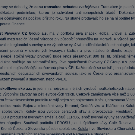
trany se dohodly, že
cenu transakce nebudou zveřejňovat
. Transakce je platná
odkládací podmínkou, kterou je schválení antimonopolních úřadů. Dokončen
je očekáváno na počátku příštího roku. Na straně prodávajícího se na ní podílel t
rporate Finance.
st Pivovary CZ Group a.s.
má v portfoliu piva značek Holba, Litovel a Zubr
patří mezi tradiční české výrobce piv působící především na Moravě. K výrobě piv
kvalitní regionální suroviny a ve výrobě se využívá tradiční klasická technologie, k
vašení probíhá v otevřených kvasných kádích a pivo následně dlouho zraje 
sklepě. Roční výstav pivovarů bude letos přesahovat 800 tis. hl, přičemž témě
rodukce směřuje na zahraniční trhy. Piva společnosti Pivovary CZ Group a.s. patř
ě mezi nejúspěšnější oceňovaná piva v ČR. Každoročně se umisťují na předníc
prestižních degustačních pivovarských soutěží, jako je České pivo organizovan
azem pivovarů a sladoven, nebo PIVEX.
skoSlovensko a.s.
je jedním z nejvýznamnějších výrobců nealkoholických nápoj
ti výrobními závody na pěti evropských trzích. Celkově zaměstnává více než 2 00
vém československém portfoliu rozvíjí nejen stejnojmennou Kofolu, hroznovou Vineu
menitou vodu Rajec a minerální vody Korunní, Ondrášovku a Kláštornou Kalcia
 společnostmi Kofoly jsou výrobce čerstvých šťáv a provozovatel Freshbarů 
 UGO a producent bylinných směsí a čajů LEROS, jehož bylinné výluhy se využívají 
ch nápojích. Součástí portfolia LEROSU jsou i špičkové kávy Café Reserva 
i. Kromě Česka a Slovenska působí společnost
Kofola
i ve Slovinsku a Chorvatsku
jí primárně tradičních značky minerálních vod Radenska a Studenac.