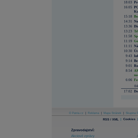
18:03
Pr
16:05
PO
Ku
15:18
Bo
14:31
No
13:36
Di
13:23
Tr
11:58
Sp
11:19
Ge
11:11
Ná
10:30
Út
9:43
In
9:14
Be
9:01
Ro
8:54
AM
na
6:06
Fe
04
17:02
De
O Patria.cz
|
Reklama
|
Mapa Stránek
|
Skupina P
|
Cookies
RSS / XML
Zpravodajství:
Akciové zprávy