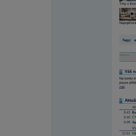
Trhy v Evro
Nápojářská
Tagy:
a
Reklama
Váš n
Na tomto m
pouze přihl
zde
.
Aktuá
06
8:43
Ro
8:40
ČN
6:08
Ap
05
22:01
S&