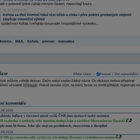
pě v polovině týdne zahájí mírným růstem, napovídají future...
22.11.2023 9:30
Kofola za třetí čtvrtletí hlásí růst tržeb a zisku i přes pokles prodaných objemů
zlepšuje celoroční výhled
 společnost Kofola zveřejnila dosavadní hospodářské výsledky...
kvizice
,
M&A
,
Kofola
,
pivovar
,
transakce
ázor
Přidat názor
Pavouk
Od nejnovějších
|
ístě můžete zahájit diskusi. Zatím nebyl zadán žádný názor. Do diskuse mohou přispívat
ášení uživatelé (
Přihlásit
). Pokud nemáte účet, na který byste se mohli přihlásit, registrujte se
lní komentáře
.08.2026
zbřesk: Inflace v červenci mírně vyšší, ČNB dnes úrokové sazby nezmění
B rozhodne o sazbách, trhy mezitím sledují Írán a závislost Microsoftu na OpenAI
ple není AI firma. Jeho síla stojí na produktech, ekosystému a disciplíně
.08.2026
P 500 po rekordní rally vyčkával, trh sleduje Hormuz i výsledkovou sezónu