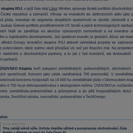
í skupina RSJ
, v jejíž čele stojí
Libor
Winkler, spravuje široké portfolio dlouhodobýc
v České republice a zahraničí. Věnuje se investicím do defenzivních aktiv jako j
á půda, investuje do segmentu dospělých společností ve výrobě, obchodě a v
 buduje růstové portfolio prostřednictvím VC fondů a jejich technologických startup
ední řadě se zaměřuje na akvizice výnosových nemovitostí a na investice d
ho a logistického developmentu. Její spektrum investic je globální, důraz ale kla
 střední Evropy. Investiční skupina RSJ aktivně vyhledává projekty se zajímavý
m potenciálem, které svému okolí přinášejí víc než jen finanční zisk. Na projekte
e stabilními a dlouhodobými partnery, a to jak z řad investorů, tak dodavatelů 
h partnerů.
 ÚSOVSKO Klopina
tvoří uskupení zemědělských, potravinářských, obchodních 
ých společností. Koncern jako celek zaměstnává 700 pracovníků. V zemědělsk
společnosti koncernu hospodaří na 14 000 ha zemědělské půdy v Olomouckém kraji
měra 4 750 ha je obhospodařována v ekologickém režimu. ÚSOVSKO je rozčleněn
ntra: zemědělsko-potravinářské a průmyslové a do pěti hospodářských divizí 
výroba, živočišná výroba, ovocnářství, potravinářství a TechEnergo.
více:
22.11.2023 8:51
Trhy zahájí mírně výše. Kofola zlepšila výhled a pozastavuje obchodování, čísla
Nvidie a Altman se vrací do čela Open AI