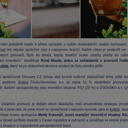
 nám primárně nejde o přímé synergie s naším dosavadním nealko byznysem, 
mysl
má nějaké společné rysy s nápojovou branží. Naším cílem je podpořit um 
eských pivovarů. Byla by škoda, kdyby tradiční české značky přešly do ruko
ích investorů,“ vysvětluje
René Musila, jeden ze zakladatelů a provozní ředite
ofola
, který se po dokončení akvizice postaví do čela pivního pilíře.
cí společnosti Pivovary CZ Group stojí kromě rodinné nápojářské firmy ještě dv
 podílníci.
Kofola
ČeskoSlovensko a.s. se stane 51 % vlastníkem pivovarsk
ti, dalšími spolupodílníky jsou investiční skupina RSJ (29 %) a ÚSOVSKO a.s. (2
 lokálních pivovarů je dalším dílem skládačky naší dlouhodobé strategie privat
dů a jsme rádi, že jsme mohli se společností s takovým renomé, jako je
Kofola
, spoj
mentuje novou spolupráci
Matěj Kumstýř, asset manažer investiční skupiny RS
e široké portfolio investic v České republice a zahraničí a zaměřuje se kromě jiné
u českých a regionálních perspektivních firem.