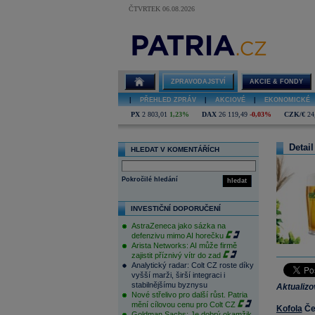
ČTVRTEK 06.08.2026
ZPRAVODAJSTVÍ
AKCIE & FONDY
|
PŘEHLED ZPRÁV
|
AKCIOVÉ
|
EKONOMICKÉ
PX
2 803,01
1,23%
DAX
26 119,49
-0,03%
CZK/€
24
Detail
HLEDAT V KOMENTÁŘÍCH
Pokročilé hledání
hledat
INVESTIČNÍ DOPORUČENÍ
AstraZeneca jako sázka na
defenzivu mimo AI horečku
Arista Networks: AI může firmě
zajistit příznivý vítr do zad
Analytický radar: Colt CZ roste díky
vyšší marži, širší integraci i
stabilnějšímu byznysu
Aktualiz
Nové střelivo pro další růst. Patria
mění cílovou cenu pro Colt CZ
Kofola
Čes
Goldman Sachs: Je dobrý okamžik