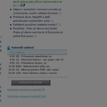
jasně ukázal, jaký přínos mají investice do
AI
(9)
Inflace v eurozóně v červenci vzrostla na
2,9 procenta, uvedl v odhadu Eurostat
(5)
Prémiové akcie, Mag495 a další
pokračování současného cyklu
(1)
Definitivní proražení stoletého trendu?
(1)
Rozbřesk: Tokio už dávno není drahé.
Praha už dávno není levná. A Švýcarsko je
pořád Švýcarsko
(1)
i
a
u
Kalendář událostí
l
Čas
Událost
8:00
DE - Průmyslové objednávky, y/y
9:00
CZ - Obchodní bilance - nár. pojetí, mld. Kč
9:00
CZ - Průmyslová výroba, y/y
a
11:00
EMU - Maloobchodní tržby, y/y
é
14:30
CZ - Měnové jednání ČNB, zákl. sazba
0
14:30
USA - Nové žádosti o dávky v nezam.
UDÁLOSTI ONLINE
e
Dlouhodobý ekonomický kalendář ČR
it
J
.
Dlouhodobý ekonomický kalendář Svět
ho