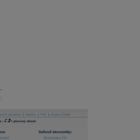
.
stiční disclaimer
|
Náměty
|
FAQ
|
Skupina ČSOB
a
|
=
placený obsah
ora:
Světové ekonomiky:
tování
Ekonomika ČR