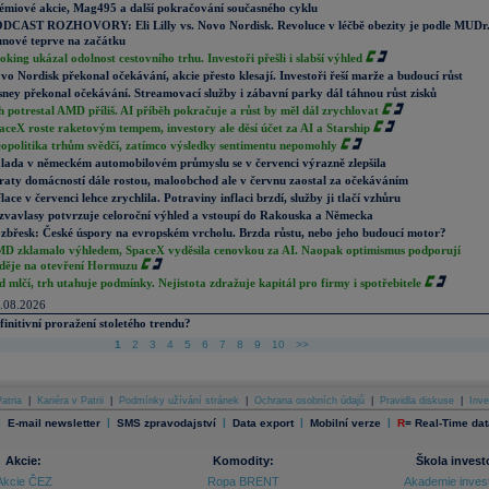
émiové akcie, Mag495 a další pokračování současného cyklu
DCAST ROZHOVORY: Eli Lilly vs. Novo Nordisk. Revoluce v léčbě obezity je podle MUDr
nové teprve na začátku
oking ukázal odolnost cestovního trhu. Investoři přešli i slabší výhled
vo Nordisk překonal očekávání, akcie přesto klesají. Investoři řeší marže a budoucí růst
sney překonal očekávání. Streamovací služby i zábavní parky dál táhnou růst zisků
h potrestal AMD příliš. AI příběh pokračuje a růst by měl dál zrychlovat
aceX roste raketovým tempem, investory ale děsí účet za AI a Starship
opolitika trhům svědčí, zatímco výsledky sentimentu nepomohly
lada v německém automobilovém průmyslu se v červenci výrazně zlepšila
raty domácností dále rostou, maloobchod ale v červnu zaostal za očekáváním
flace v červenci lehce zrychlila. Potraviny inflaci brzdí, služby ji tlačí vzhůru
zvavlasy potvrzuje celoroční výhled a vstoupí do Rakouska a Německa
zbřesk: České úspory na evropském vrcholu. Brzda růstu, nebo jeho budoucí motor?
D zklamalo výhledem, SpaceX vyděsila cenovkou za AI. Naopak optimismus podporují
děje na otevření Hormuzu
d mlčí, trh utahuje podmínky. Nejistota zdražuje kapitál pro firmy i spotřebitele
.08.2026
finitivní proražení stoletého trendu?
1
2
3
4
5
6
7
8
9
10
>>
atria
|
Kariéra v Patrii
|
Podmínky užívání stránek
|
Ochrana osobních údajů
|
Pravidla diskuse
|
Inve
|
|
|
|
|
E-mail newsletter
SMS zpravodajství
Data export
Mobilní verze
R
=
Real-Time dat
Akcie:
Komodity:
Škola invest
Akcie ČEZ
Ropa BRENT
Akademie inves