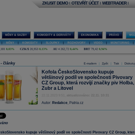
ZKUSIT DEMO
OTEVŘÍT ÚČET
WEBTRADER
|
|
|
MĚNY & SAZBY
KOMODITY & DERIVÁTY
EKONOMIKA
PRÁVO
MOJ
|
MĚNY
|
KOMODITY
|
SLOUPKY
|
ROZHOVORY
|
VIDEO
|
MONITORING
|
,181
0,03%
CZK/$
20,953
0,13%
AU
4 262,72
0,44%
BRT
79,42
0,94%
 - články
E-mailem
Zpět
Tisk
Diskutu
|
|
|
Kofola ČeskoSlovensko kupuje
většinový podíl ve společnosti Pivovary
CZ Group, která rozvíjí značky piv Holba,
Zubr a Litovel
22.11.2023 9:51,
aktualizováno: 22.11. 10:31
Autor:
Redakce
, Patria.cz
ováno
koSlovensko kupuje většinový podíl ve společnosti Pivovary CZ Group, kter