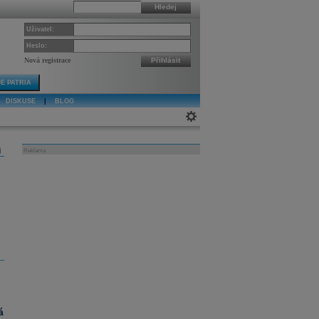
Hledej
Uživatel:
Heslo:
Nová registrace
Přihlásit
E PATRIA
DISKUSE
|
BLOG
j
Reklama
á