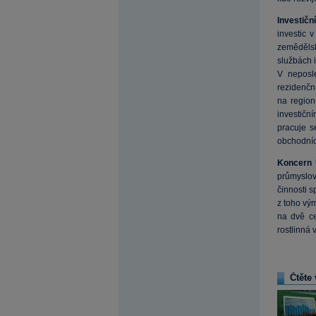
Investičn
investic 
zemědělsk
službách i
V neposl
rezidenční
na region
investiční
pracuje s
obchodníc
Koncern
průmyslov
činnosti 
z toho vý
na dvě ce
rostlinná 
Čtěte 