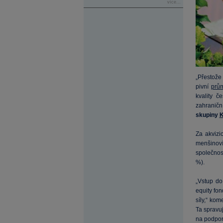
více...
„Přestože
pivní
prů
kvality č
zahraničn
skupiny
K
Za akvizi
menšinoví
společnos
%).
„Vstup do
equity fon
síly,“ ko
Ta spravuj
na podpor