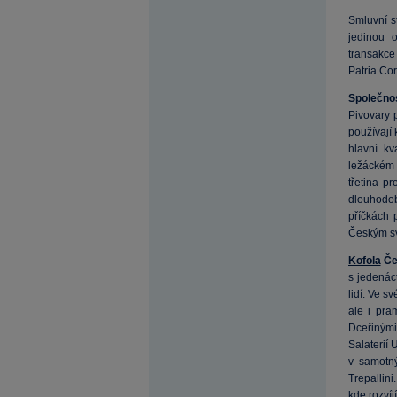
Smluvní s
jedinou 
transakce 
Patria Co
Společno
Pivovary 
používají 
hlavní k
ležáckém 
třetina p
dlouhodob
příčkách 
Českým sv
Kofola
Če
s jedenác
lidí. Ve s
ale i pra
Dceřinými
Salaterií
v samotný
Trepallin
kde rozví