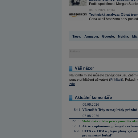
Podle společnosti Morgan Stanley 
06.09.2024 16:34
Technická analýza: Obrat tr
Cena akcií Amazonu se v posledn
Tagy:
Amazon
,
Google
,
Nvidia
,
Mic
Reklama
Váš názor
Na tomto místě můžete zahájit diskusi. Zatím
pouze přihlášení uživatelé (
Přihlásit
). Pokud ne
zde
.
Aktuální komentáře
08.08.2026
8:41
Víkendář: Trhy nemají rády prázdné 
07.08.2026
22:05
Slabá data z trhu práce pomohla akc
17:51
Akcie v optimismu, průmysl v extrémn
16:20
UEFA vs. FIFA a „tajné plány vytvoř
pro samotný fotbal“