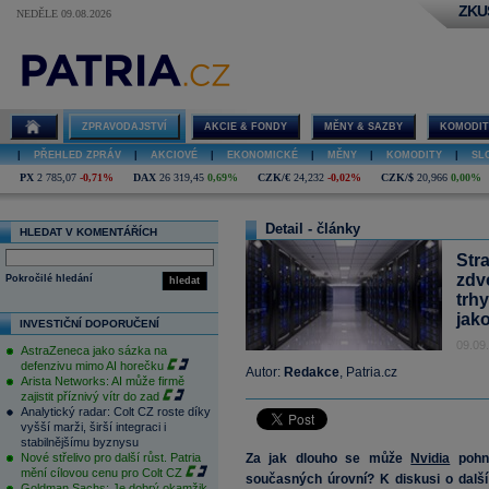
ZKU
NEDĚLE 09.08.2026
ZPRAVODAJSTVÍ
AKCIE & FONDY
MĚNY & SAZBY
KOMODIT
|
PŘEHLED ZPRÁV
|
AKCIOVÉ
|
EKONOMICKÉ
|
MĚNY
|
KOMODITY
|
SL
PX
2 785,07
-0,71%
DAX
26 319,45
0,69%
CZK/€
24,232
-0,02%
CZK/$
20,966
0,00%
Detail - články
HLEDAT V KOMENTÁŘÍCH
Str
zdv
Pokročilé hledání
hledat
trhy
jak
INVESTIČNÍ DOPORUČENÍ
09.09
AstraZeneca jako sázka na
defenzivu mimo AI horečku
Autor:
Redakce
, Patria.cz
Arista Networks: AI může firmě
zajistit příznivý vítr do zad
Analytický radar: Colt CZ roste díky
vyšší marži, širší integraci i
stabilnějšímu byznysu
Nové střelivo pro další růst. Patria
Za jak dlouho se může
Nvidia
pohno
mění cílovou cenu pro Colt CZ
současných úrovní? K diskusi o další
Goldman Sachs: Je dobrý okamžik