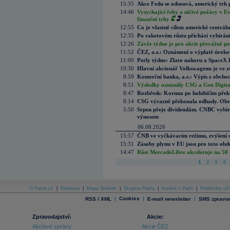
15:35
Akce Fedu se odsouvá, americký trh 
14:46
Vysychající řeky a ničivé požáry v E
finanční trhy
12:55
Co je vlastně cílem americké centrál
12:35
Po raketovém růstu přichází vybírán
12:26
Závěr týdne je pro akcie převážně po
11:52
ČEZ, a.s.: Oznámení o výplatě úrok
11:00
Perly týdne: Zlato nahoru a SpaceX 
10:30
Hlavní akcionář Volkswagenu je ve z
8:59
Komerční banka, a.s.: Výpis z obchod
8:51
Výsledky oznámily CSG a Gen Digital
8:47
Rozbřesk: Koruna po holubičím přek
8:14
CSG výrazně překonala odhady. Obran
5:50
Srpen přeje dividendám. CNBC vybírá
výnosem
06.08.2026
15:57
ČNB ve vyčkávacím režimu, zvýšení s
15:31
Zásoby plynu v EU jsou pro toto obdo
14:47
Růst MercadoLibre akceleruje na 50 %
1
2
3
4
O Patria.cz
|
Reklama
|
Mapa Stránek
|
Skupina Patria
|
Kariéra v Patrii
|
Podmínky uží
|
Cookies
|
|
RSS / XML
E-mail newsletter
SMS zpravod
Zpravodajství:
Akcie:
Akciové zprávy
Akcie ČEZ