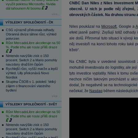
CNBC Dan Niles z Niles Investment M
využít poklesu Microsoftu. Nvidia
dál tahounem AI boomu
obecně. U nich je podle něj zřejmé, 
více...
obrovských částek. Na druhou stranu a
VÝSLEDKY SPOLEČNOSTÍ - ČR
Niles poukázal na
Microsoft
, Google a
A
CSG výrazně překonala odhady.
efekt jasně patrný. Zvyšují totiž odhady
Obranná divize táhne růst, výhled
ale dolů. Přirovnal tuto situaci k vývoji
potvrzen
Růst MercadoLibre akceleruje na 50
něj investoři na konci tohoto roku také p
%. Podle trhu ale roste příliš draze
tržeb“.
Nintendo navýšilo zisk o 150
procent. Switch 2 a Mario pomohly
Na CNBC byla v uvedené souvislosti z
navzdory dražším čipům
mohutně investovala do logistiky, ale je
Rychlejší růst, vyšší marže a lepší
výhled. Lilly překonává Novo
tyto investice vyplatily. Niles k tomu ov
Nordisk
nechce ničím takovým procházet u akcií
Skupina ČSOB v 1. pololetí: Velký
dodal, že negativně se na technologické 
zájem o financování vlastního
bydlení
nečekal, že
Nasdaq
během následujících 
více...
VÝSLEDKY SPOLEČNOSTÍ - SVĚT
Růst MercadoLibre akceleruje na 50
%. Podle trhu ale roste příliš draze
Nintendo navýšilo zisk o 150
procent. Switch 2 a Mario pomohly
navzdory dražším čipům
Rychlejší růst, vyšší marže a lepší