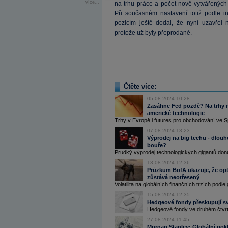
více...
na trhu práce a počet nově vytvářených
Při současném nastavení totiž podle i
pozicím ještě dodal, že nyní uzavřel n
protože už byly přeprodané.
Čtěte více:
05.08.2024 10:28
Zasáhne Fed pozdě? Na trhy na
americké technologie
Trhy v Evropě i futures pro obchodování ve S
07.08.2024 13:23
Výprodej na big techu - dlouh
bouře?
Prudký výprodej technologických gigantů donut
13.08.2024 12:36
Průzkum BofA ukazuje, že op
zůstává neotřesený
Volatilita na globálních finančních trzích podl
15.08.2024 12:35
Hedgeové fondy přeskupují sv
Hedgeové fondy ve druhém čtvrtl
27.08.2024 11:45
Morgan Stanley: Globální pokles