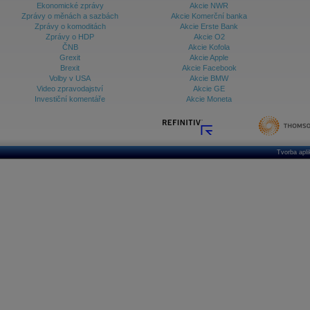
Ekonomické zprávy
Akcie NWR
Zprávy o měnách a sazbách
Akcie Komerční banka
Zprávy o komoditách
Akcie Erste Bank
Zprávy o HDP
Akcie O2
ČNB
Akcie Kofola
Grexit
Akcie Apple
Brexit
Akcie Facebook
Volby v USA
Akcie BMW
Video zpravodajství
Akcie GE
Investiční komentáře
Akcie Moneta
Tvorba apl