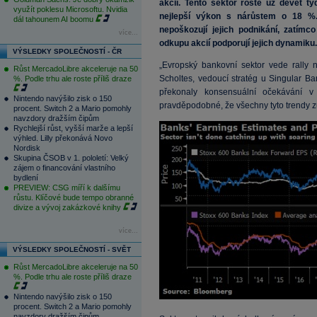
akcií. Tento sektor roste už devět tý
využít poklesu Microsoftu. Nvidia
nejlepší výkon s nárůstem o 18 %.
dál tahounem AI boomu
nepoškozují jejich podnikání, zatím
více...
odkupu akcií podporují jejich dynamiku.
VÝSLEDKY SPOLEČNOSTÍ - ČR
„Evropský bankovní sektor vede rally 
Růst MercadoLibre akceleruje na 50
Scholtes, vedoucí stratég u Singular Ban
%. Podle trhu ale roste příliš draze
překonaly konsensuální očekávání
Nintendo navýšilo zisk o 150
pravděpodobné, že všechny tyto trendy z
procent. Switch 2 a Mario pomohly
navzdory dražším čipům
Rychlejší růst, vyšší marže a lepší
výhled. Lilly překonává Novo
Nordisk
Skupina ČSOB v 1. pololetí: Velký
zájem o financování vlastního
bydlení
PREVIEW: CSG míří k dalšímu
růstu. Klíčové bude tempo obranné
divize a vývoj zakázkové knihy
více...
VÝSLEDKY SPOLEČNOSTÍ - SVĚT
Růst MercadoLibre akceleruje na 50
%. Podle trhu ale roste příliš draze
Nintendo navýšilo zisk o 150
procent. Switch 2 a Mario pomohly
navzdory dražším čipům