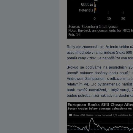
Rally ale znamená i to, že tento sektor 
účetní hodnotě v rámci indexu Stoxx 600
poměr ceny k zisku je nejvyšší za dva ro
„Pokud se podíváme na posledních 25 l
úrovně valuace dosáhly bodu pnutí,“ 
Andrewem Stimpsonem, s odkazem na úro
relativním P/E. „To by znamenalo nárůst
bank rovněž nadvážení, i když varují, ž
budou potřeba nižší náklady na vlastní kapi