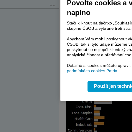
Povolte cookies a 
více...
Investoři jsou přesvědčeni, že rally má 
naplno
America
zveřejněného začátkem tohoto 
poprvé od července 2023, a ten
Stačí kliknout na tlačítko „Souhla
nejpodhodnocenějších. A podle průzkumu 
skupinu ČSOB a vybrané třetí stran
letos jeden z nejlepších výkonů.
Abychom Vám mohli poskytnout víc
Významný impuls mu poskytly zpětné o
ČSOB, tak si tyto údaje můžeme vz
roku to byly právě finanční firmy, kd
poskytnout co nejlepší klientský zá
programů zpětného odkupu. To znamená,
analytická činnost a předávání coo
výnosů pro akcionáře poté, co už loni d
rámci indexu Stoxx 600.
Detailně si cookies můžete upravit
podmínkách cookies Patria
.
Použít jen techn