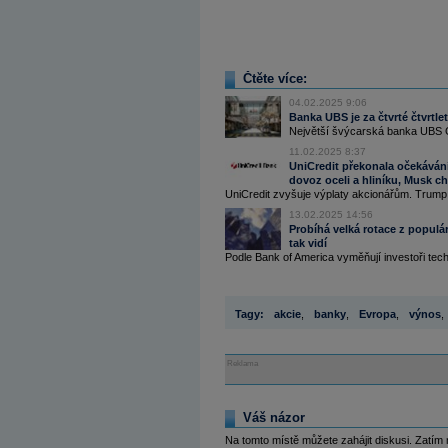
Čtěte více:
04.02.2025 9:06
Banka UBS je za čtvrté čtvrtle
Největší švýcarská banka UBS Gro
11.02.2025 8:37
UniCredit překonala očekávání
dovoz oceli a hliníku, Musk c
UniCredit zvyšuje výplaty akcionářům. Trump u
13.02.2025 14:56
Probíhá velká rotace z populá
tak vidí
Podle Bank of America vyměňují investoři tech
Tagy:
akcie
,
banky
,
Evropa
,
výnos
,
Reklama
Váš názor
Na tomto místě můžete zahájit diskusi. Zatím