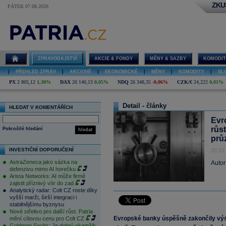
ZKU
PÁTEK 07.08.2026
ZPRAVODAJSTVÍ
AKCIE & FONDY
MĚNY & SAZBY
KOMODIT
|
PŘEHLED ZPRÁV
|
AKCIOVÉ
|
EKONOMICKÉ
|
MĚNY
|
KOMODITY
|
SL
PX
2 805,12
1,30%
DAX
26 140,13
0,05%
NDQ
26 348,35
-0,06%
CZK/€
24,222
0,01%
Detail - články
HLEDAT V KOMENTÁŘÍCH
Evr
růs
Pokročilé hledání
hledat
prů
INVESTIČNÍ DOPORUČENÍ
20.02
AstraZeneca jako sázka na
Autor
defenzivu mimo AI horečku
Arista Networks: AI může firmě
zajistit příznivý vítr do zad
Analytický radar: Colt CZ roste díky
vyšší marži, širší integraci i
stabilnějšímu byznysu
Nové střelivo pro další růst. Patria
Evropské banky úspěšně zakončily výs
mění cílovou cenu pro Colt CZ
Goldman Sachs: Je dobrý okamžik