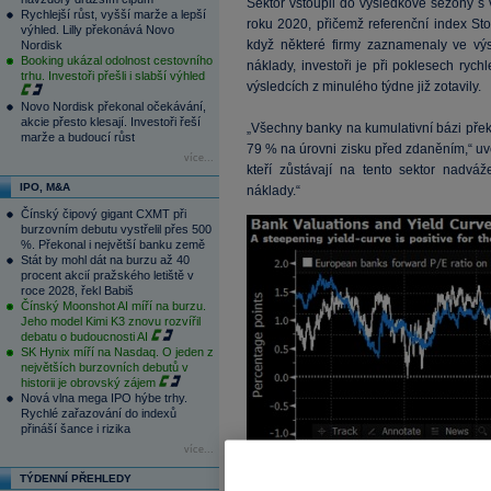
Sektor vstoupil do výsledkové sezóny s
Rychlejší růst, vyšší marže a lepší
roku 2020, přičemž referenční index Sto
výhled. Lilly překonává Novo
když některé firmy zaznamenaly ve výsl
Nordisk
Booking ukázal odolnost cestovního
náklady, investoři je při poklesech rych
trhu. Investoři přešli i slabší výhled
výsledcích z minulého týdne již zotavily.
Novo Nordisk překonal očekávání,
akcie přesto klesají. Investoři řeší
„Všechny banky na kumulativní bázi pře
marže a budoucí růst
79 % na úrovni zisku před zdaněním,“ uve
více...
kteří zůstávají na tento sektor nadváž
IPO, M&A
náklady.“
Čínský čipový gigant CXMT při
burzovním debutu vystřelil přes 500
%. Překonal i největší banku země
Stát by mohl dát na burzu až 40
procent akcií pražského letiště v
roce 2028, řekl Babiš
Čínský Moonshot AI míří na burzu.
Jeho model Kimi K3 znovu rozvířil
debatu o budoucnosti AI
SK Hynix míří na Nasdaq. O jeden z
největších burzovních debutů v
historii je obrovský zájem
Nová vlna mega IPO hýbe trhy.
Rychlé zařazování do indexů
přináší šance i rizika
více...
TÝDENNÍ PŘEHLEDY