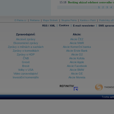
15:18
Booking ukázal odolnost cestovního trh
1
2
3
4
O Patria.cz
|
Reklama
|
Mapa Stránek
|
Skupina Patria
|
Kariéra v Patrii
|
Podmínky uží
|
Cookies
|
|
RSS / XML
E-mail newsletter
SMS zpravod
Zpravodajství:
Akcie:
Akciové zprávy
Akcie ČEZ
Ekonomické zprávy
Akcie NWR
Zprávy o měnách a sazbách
Akcie Komerční banka
Zprávy o komoditách
Akcie Erste Bank
Zprávy o HDP
Akcie O2
ČNB
Akcie Kofola
Grexit
Akcie Apple
Brexit
Akcie Facebook
Volby v USA
Akcie BMW
Video zpravodajství
Akcie GE
Investiční komentáře
Akcie Moneta
Tvorba apl