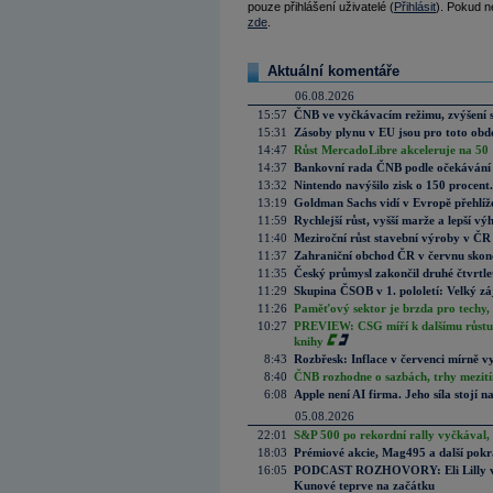
pouze přihlášení uživatelé (
Přihlásit
). Pokud ne
zde
.
Aktuální komentáře
06.08.2026
15:57
ČNB ve vyčkávacím režimu, zvýšení s
15:31
Zásoby plynu v EU jsou pro toto obdo
14:47
Růst MercadoLibre akceleruje na 50 %
14:37
Bankovní rada ČNB podle očekávání 
13:32
Nintendo navýšilo zisk o 150 procen
13:19
Goldman Sachs vidí v Evropě přehlíže
11:59
Rychlejší růst, vyšší marže a lepší v
11:40
Meziroční růst stavební výroby v ČR
11:37
Zahraniční obchod ČR v červnu skonč
11:35
Český průmysl zakončil druhé čtvrtlet
11:29
Skupina ČSOB v 1. pololetí: Velký zá
11:26
Paměťový sektor je brzda pro techy,
10:27
PREVIEW: CSG míří k dalšímu růstu.
knihy
8:43
Rozbřesk: Inflace v červenci mírně v
8:40
ČNB rozhodne o sazbách, trhy mezitím
6:08
Apple není AI firma. Jeho síla stojí n
05.08.2026
22:01
S&P 500 po rekordní rally vyčkával,
18:03
Prémiové akcie, Mag495 a další pokr
16:05
PODCAST ROZHOVORY: Eli Lilly vs. 
Kunové teprve na začátku