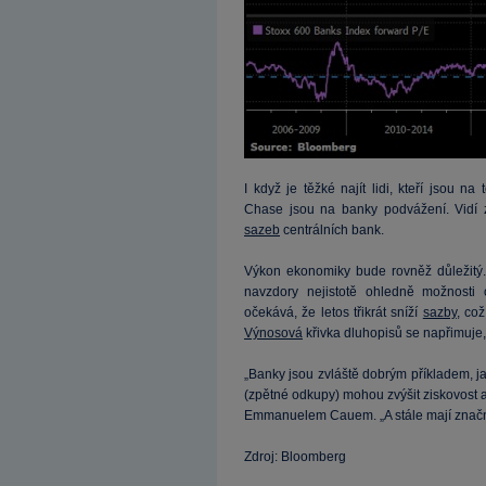
I když je těžké najít lidi, kteří jsou n
Chase jsou na banky podvážení. Vidí zr
sazeb
centrálních bank.
Výkon ekonomiky bude rovněž důležitý.
navzdory nejistotě ohledně možnosti 
očekává, že letos třikrát sníží
sazby
, což
Výnosová
křivka dluhopisů se napřimuje,
„Banky jsou zvláště dobrým příkladem, 
(zpětné odkupy) mohou zvýšit ziskovost a
Emmanuelem Cauem. „A stále mají značný 
Zdroj: Bloomberg