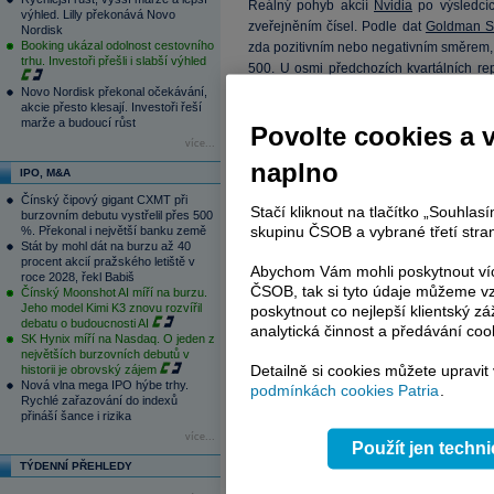
Reálný pohyb akcií
Nvidia
po výsledcí
výhled. Lilly překonává Novo
zveřejněním čísel. Podle dat
Goldman S
Nordisk
Booking ukázal odolnost cestovního
zda pozitivním nebo negativním směrem,
trhu. Investoři přešli i slabší výhled
500. U osmi předchozích kvartálních re
samotných akcií
Nvidia
na výsledky, 
Novo Nordisk překonal očekávání,
akcie přesto klesají. Investoři řeší
vyhledávány také na opčním trhu, za p
marže a budoucí růst
Povolte cookies a 
jednotlivé akcie. Tržní kapitalizace akcíí
více...
titul je propsán například také do čelních
naplno
IPO, M&A
Spojené státy brzy oznámí
zavedení c
Čínský čipový gigant CXMT při
procent. Během prvního zasedání své
Stačí kliknout na tlačítko „Souhla
burzovním debutu vystřelil přes 500
Washington také podle něho od 2. dub
skupinu ČSOB a vybrané třetí stran
%. Překonal i největší banku země
Stát by mohl dát na burzu až 40
měla původně začít platit od března, inf
procent akcií pražského letiště v
připravena rychle zareagovat odvetnými
Abychom Vám mohli poskytnout víc
roce 2028, řekl Babiš
ČSOB, tak si tyto údaje můžeme vz
bude to 25 procent," prohlásil Trum
Čínský Moonshot AI míří na burzu.
Jeho model Kimi K3 znovu rozvířil
poskytnout co nejlepší klientský zá
nespravedlivě vyvážejí do USA více, než 
debatu o budoucnosti AI
analytická činnost a předávání coo
bilionu korun). Evropská komise naprot
SK Hynix míří na Nasdaq. O jeden z
polovinu této částky, pokud se počítá p
největších burzovních debutů v
Detailně si cookies můžete upravit
historii je obrovský zájem
Bruselu pouze o 50 miliard. "Evropská un
Nová vlna mega IPO hýbe trhy.
podmínkách cookies Patria
.
dělala to dobře. Ale teď jsem prezident," 
Rychlé zařazování do indexů
přináší šance i rizika
Z dalších zpráv:
více...
Použít jen techn
Eni
ve 4Q dosáhla očištěného zisku
TÝDENNÍ PŘEHLEDY
Bloomberg 994,9 mil.
EUR
.