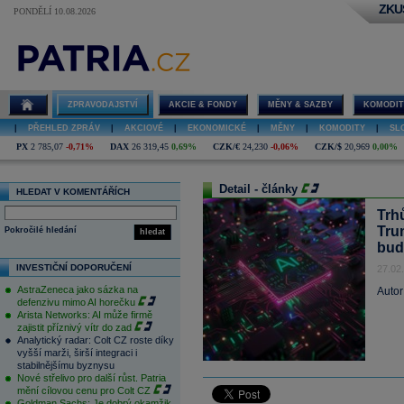
ZKU
PONDĚLÍ 10.08.2026
ZPRAVODAJSTVÍ
AKCIE & FONDY
MĚNY & SAZBY
KOMODIT
|
PŘEHLED ZPRÁV
|
AKCIOVÉ
|
EKONOMICKÉ
|
MĚNY
|
KOMODITY
|
SL
PX
2 785,07
-0,71%
DAX
26 319,45
0,69%
CZK/€
24,230
-0,06%
CZK/$
20,969
0,00%
Detail - články
HLEDAT V KOMENTÁŘÍCH
Trh
Tru
Pokročilé hledání
hledat
bud
INVESTIČNÍ DOPORUČENÍ
27.02
AstraZeneca jako sázka na
Autor
defenzivu mimo AI horečku
Arista Networks: AI může firmě
zajistit příznivý vítr do zad
Analytický radar: Colt CZ roste díky
vyšší marži, širší integraci i
stabilnějšímu byznysu
Nové střelivo pro další růst. Patria
mění cílovou cenu pro Colt CZ
Goldman Sachs: Je dobrý okamžik