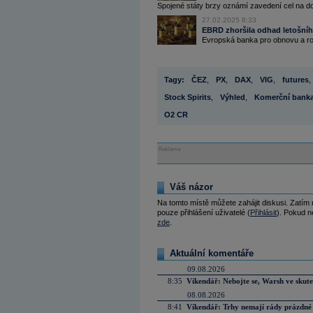
Spojené státy brzy oznámí zavedení cel na do
27.02.2025 8:33
EBRD zhoršila odhad letošníh
Evropská banka pro obnovu a ro
Tagy:
ČEZ
,
PX
,
DAX
,
VIG
,
futures
,
Stock Spirits
,
Výhled
,
Komerční bank
O2 CR
Reklama
Váš názor
Na tomto místě můžete zahájit diskusi. Zatím
pouze přihlášení uživatelé (
Přihlásit
). Pokud ne
zde
.
Aktuální komentáře
09.08.2026
8:35
Víkendář: Nebojte se, Warsh ve skute
08.08.2026
8:41
Víkendář: Trhy nemají rády prázdné 