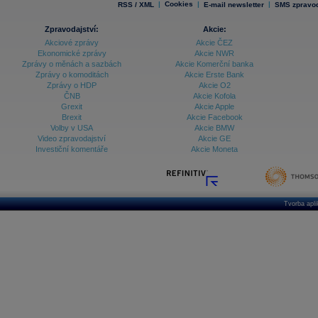
|
Cookies
|
|
RSS / XML
E-mail newsletter
SMS zpravod
Zpravodajství:
Akcie:
Akciové zprávy
Akcie ČEZ
Ekonomické zprávy
Akcie NWR
Zprávy o měnách a sazbách
Akcie Komerční banka
Zprávy o komoditách
Akcie Erste Bank
Zprávy o HDP
Akcie O2
ČNB
Akcie Kofola
Grexit
Akcie Apple
Brexit
Akcie Facebook
Volby v USA
Akcie BMW
Video zpravodajství
Akcie GE
Investiční komentáře
Akcie Moneta
Tvorba apl