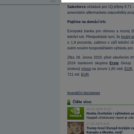
více...
Salesforce
očekává pro 1Q příjmy 9,71 -
americkém aftermarketu odpověděly pro
Pojďme na domácí trh:
Evropská banka pro obnovu a rozvoj (
letošní rok. Předpokládá nyní, že
hrubý d
o 1,9 procenta, zatímco v září letošní 
svém novém hospodářském výhledu pro z
Zítra 28. února 2025 před otevřením tr
2024 bankovní skupina
Erste
Group. O
úrokový
výnos
na úrovni 1,85 mld.
EUR
,
721 mil.
EUR
.
Investiční disclaimer
Čtěte více:
26.02.2025 22:37
Nvidia čtvrtletím i výhledem p
Napjatě očekávaný report je zde. 
27.02.2025 8:22
Trump hrozí Evropě brzkým z
Kanadu a Mexiko, tvrdí