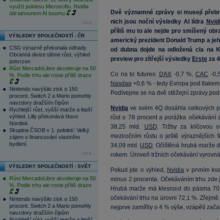
využít poklesu Microsoftu. Nvidia
Dvě významné zprávy si musejí přebr
dál tahounem AI boomu
nich jsou noční výsledky AI lídra
Nvid
více...
příliš mu to ale nejde pro smíšený obra
VÝSLEDKY SPOLEČNOSTÍ - ČR
americký prezident Donald Trump a jeho
CSG výrazně překonala odhady.
od dubna dojde na odložená cla na
Obranná divize táhne růst, výhled
preview pro zítřejší výsledky
Erste
za 4
potvrzen
Růst MercadoLibre akceleruje na 50
Co na to futures:
DAX
-0,7 %,
CAC
-0,
%. Podle trhu ale roste příliš draze
Nasdaq
+0,6 % - tedy Evropa pod tlakem 
Nintendo navýšilo zisk o 150
Podívejme se na dvě stěžejní zprávy pod
procent. Switch 2 a Mario pomohly
navzdory dražším čipům
Nvidia
ve svém 4Q dosáhla celkových př
Rychlejší růst, vyšší marže a lepší
výhled. Lilly překonává Novo
růst o 78 procent a porážka očekávání 
Nordisk
38,25 mld.
USD
. Tržby za klíčovou o
Skupina ČSOB v 1. pololetí: Velký
meziročním růstu o ještě výraznějších 
zájem o financování vlastního
bydlení
34,09 mld.
USD
. Očištěná hrubá marže d
více...
rokem. Úroveň tržních očekávání vyrovn
VÝSLEDKY SPOLEČNOSTÍ - SVĚT
Pokud jde o výhled,
Nvidia
v prvním kva
Růst MercadoLibre akceleruje na 50
minus 2 procenta. Očekáváním trhu zde 
%. Podle trhu ale roste příliš draze
Hrubá marže má klesnout do pásma 70,5
očekávání trhu na úrovni 72,1 %. Zřejmě i
Nintendo navýšilo zisk o 150
procent. Switch 2 a Mario pomohly
nejprve zamířily o 4 % výše, vzápětí zač
navzdory dražším čipům
Rychlejší růst, vyšší marže a lepší