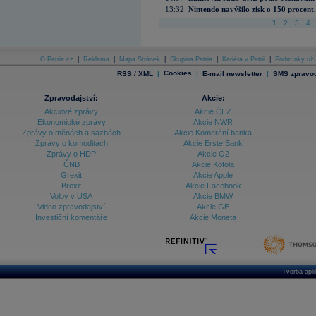
13:32
Nintendo navýšilo zisk o 150 procen
1
2
3
4
O Patria.cz
|
Reklama
|
Mapa Stránek
|
Skupina Patria
|
Kariéra v Patrii
|
Podmínky uží
|
Cookies
|
|
RSS / XML
E-mail newsletter
SMS zpravod
Zpravodajství:
Akcie:
Akciové zprávy
Akcie ČEZ
Ekonomické zprávy
Akcie NWR
Zprávy o měnách a sazbách
Akcie Komerční banka
Zprávy o komoditách
Akcie Erste Bank
Zprávy o HDP
Akcie O2
ČNB
Akcie Kofola
Grexit
Akcie Apple
Brexit
Akcie Facebook
Volby v USA
Akcie BMW
Video zpravodajství
Akcie GE
Investiční komentáře
Akcie Moneta
Tvorba apl