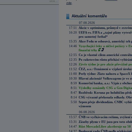
více...
zde
.
Aktuální komentáře
07.08.2026
17:51
Akcie v optimismu, průmysl v extrémn
16:20
UEFA vs. FIFA a „tajné plány vytvoř
pro samotný fotbal“
15:35
Akce Fedu se odsouvá, americký trh 
14:46
Vysychající řeky a ničivé požáry v E
finanční trhy
12:55
Co je vlastně cílem americké centrál
12:35
Po raketovém růstu přichází vybírán
12:26
Závěr týdne je pro akcie převážně po
11:52
ČEZ, a.s.: Oznámení o výplatě úrok
11:00
Perly týdne: Zlato nahoru a SpaceX 
10:30
Hlavní akcionář Volkswagenu je ve z
8:59
Komerční banka, a.s.: Výpis z obchod
8:51
Výsledky oznámily CSG a Gen Digital
8:47
Rozbřesk: Koruna po holubičím přek
8:14
CSG výrazně překonala odhady. Obran
5:50
Srpen přeje dividendám. CNBC vybírá
výnosem
06.08.2026
15:57
ČNB ve vyčkávacím režimu, zvýšení s
15:31
Zásoby plynu v EU jsou pro toto obdo
14:47
Růst MercadoLibre akceleruje na 50 %
14:37
Bankovní rada ČNB podle očekávání 