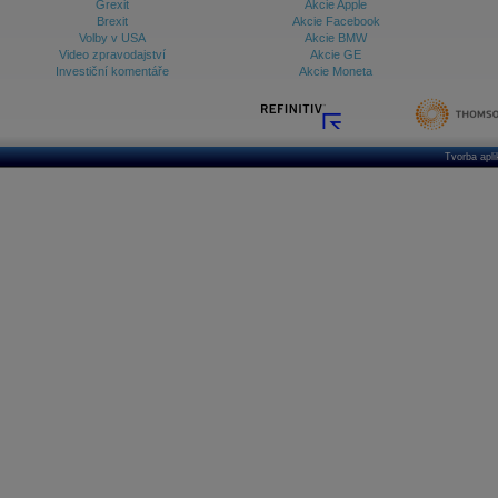
Grexit
Akcie Apple
Brexit
Akcie Facebook
Volby v USA
Akcie BMW
Video zpravodajství
Akcie GE
Investiční komentáře
Akcie Moneta
Tvorba apl