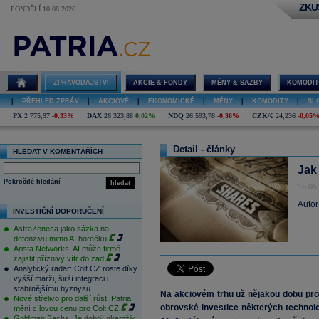
ZKU
PONDĚLÍ 10.08.2026
ZPRAVODAJSTVÍ
AKCIE & FONDY
MĚNY & SAZBY
KOMODIT
|
PŘEHLED ZPRÁV
|
AKCIOVÉ
|
EKONOMICKÉ
|
MĚNY
|
KOMODITY
|
SL
PX
2 775,97
-0,33%
DAX
26 323,88
0,02%
NDQ
26 593,78
-0,36%
CZK/€
24,236
-0,05
Detail - články
HLEDAT V KOMENTÁŘÍCH
Jak
Pokročilé hledání
hledat
15.05
Autor
INVESTIČNÍ DOPORUČENÍ
AstraZeneca jako sázka na
defenzivu mimo AI horečku
Arista Networks: AI může firmě
zajistit příznivý vítr do zad
Analytický radar: Colt CZ roste díky
vyšší marži, širší integraci i
stabilnějšímu byznysu
Na akciovém trhu už nějakou dobu pr
Nové střelivo pro další růst. Patria
obrovské investice některých technolo
mění cílovou cenu pro Colt CZ
Goldman Sachs: Je dobrý okamžik