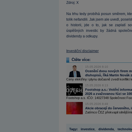
Zdroj: X
Na trhu tedy probíhá posun směrem, kte
tolik nefandili. Jak jsem ale uvedl, posel
o historii, jde o to, jak se zaplatí 
úspěšných investic by žádná společn
dividendy a odkupy.
Investiční disclaimer
Čtěte více:
15.05.2026 8:10
Ocenění dvou nových firem má 
dluhopisů, říká Martin Novák 
Ceny elektřiny i plynu dočasně zvedl konflikt 
15.05.2026 8:13
Footshop a.s.: Vnitřní inform
2026 a zvažovanou fúzi se 100
Footshop a.s. IČO: 14027348 Společnost Foot
15.05.2026 8:49
Akcie obracejí do červeného, i
Zatímco ČEZ překvapil silnějšími v
Tagy:
investice
,
dividenda
,
technolo