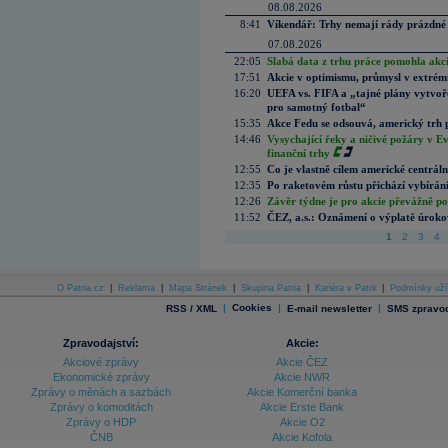
08.08.2026
8:41
Víkendář: Trhy nemají rády prázdné 
07.08.2026
22:05
Slabá data z trhu práce pomohla akc
17:51
Akcie v optimismu, průmysl v extrémn
16:20
UEFA vs. FIFA a „tajné plány vytvoř
pro samotný fotbal“
15:35
Akce Fedu se odsouvá, americký trh 
14:46
Vysychající řeky a ničivé požáry v E
finanční trhy
12:55
Co je vlastně cílem americké centrál
12:35
Po raketovém růstu přichází vybírán
12:26
Závěr týdne je pro akcie převážně po
11:52
ČEZ, a.s.: Oznámení o výplatě úrok
1
2
3
4
O Patria.cz
|
Reklama
|
Mapa Stránek
|
Skupina Patria
|
Kariéra v Patrii
|
Podmínky uží
|
Cookies
|
|
RSS / XML
E-mail newsletter
SMS zpravod
Zpravodajství:
Akcie:
Akciové zprávy
Akcie ČEZ
Ekonomické zprávy
Akcie NWR
Zprávy o měnách a sazbách
Akcie Komerční banka
Zprávy o komoditách
Akcie Erste Bank
Zprávy o HDP
Akcie O2
ČNB
Akcie Kofola