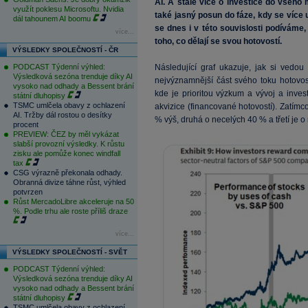
AI. A stále více o investice do všeho
využít poklesu Microsoftu. Nvidia
také jasný posun do fáze, kdy se více 
dál tahounem AI boomu
se dnes i v této souvislosti podíváme,
více...
toho, co dělají se svou hotovostí.
VÝSLEDKY SPOLEČNOSTÍ - ČR
PODCAST Týdenní výhled:
Následující graf ukazuje, jak si vedou t
Výsledková sezóna trenduje díky AI
nejvýznamnější část svého toku hotovos
vysoko nad odhady a Bessent brání
kde je prioritou výzkum a vývoj a invest
státní dluhopisy
TSMC umlčela obavy z ochlazení
akvizice (financované hotovostí). Zatím
AI. Tržby dál rostou o desítky
% výš, druhá o necelých 40 % a třetí je 
procent
PREVIEW: ČEZ by měl vykázat
slabší provozní výsledky. K růstu
zisku ale pomůže konec windfall
tax
CSG výrazně překonala odhady.
Obranná divize táhne růst, výhled
potvrzen
Růst MercadoLibre akceleruje na 50
%. Podle trhu ale roste příliš draze
více...
VÝSLEDKY SPOLEČNOSTÍ - SVĚT
PODCAST Týdenní výhled:
Výsledková sezóna trenduje díky AI
vysoko nad odhady a Bessent brání
státní dluhopisy
TSMC umlčela obavy z ochlazení