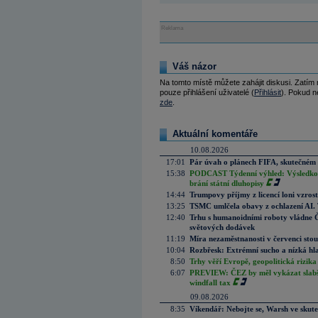
Reklama
Váš názor
Na tomto místě můžete zahájit diskusi. Zatím
pouze přihlášení uživatelé (
Přihlásit
). Pokud ne
zde
.
Aktuální komentáře
10.08.2026
17:01
Pár úvah o plánech FIFA, skutečném 
15:38
PODCAST Týdenní výhled: Výsledková
brání státní dluhopisy
14:44
Trumpovy příjmy z licencí loni vzros
13:25
TSMC umlčela obavy z ochlazení AI. T
12:40
Trhu s humanoidními roboty vládne Čí
světových dodávek
11:19
Míra nezaměstnanosti v červenci stou
10:04
Rozbřesk: Extrémní sucho a nízká hl
8:50
Trhy věří Evropě, geopolitická rizika
6:07
PREVIEW: ČEZ by měl vykázat slabší 
windfall tax
09.08.2026
8:35
Víkendář: Nebojte se, Warsh ve skute