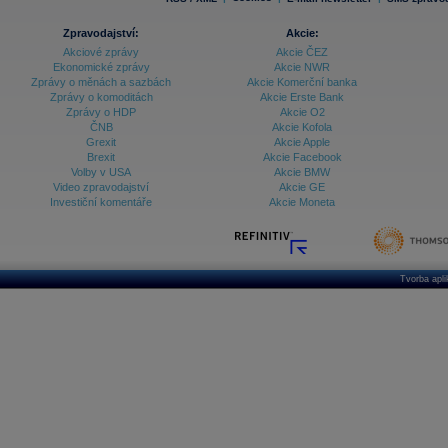
Zpravodajství:
Akcie:
Akciové zprávy
Akcie ČEZ
Ekonomické zprávy
Akcie NWR
Zprávy o měnách a sazbách
Akcie Komerční banka
Zprávy o komoditách
Akcie Erste Bank
Zprávy o HDP
Akcie O2
ČNB
Akcie Kofola
Grexit
Akcie Apple
Brexit
Akcie Facebook
Volby v USA
Akcie BMW
Video zpravodajství
Akcie GE
Investiční komentáře
Akcie Moneta
Tvorba apl