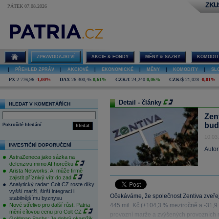
ZKU
PÁTEK 07.08.2026
ZPRAVODAJSTVÍ
AKCIE & FONDY
MĚNY & SAZBY
KOMODIT
|
PŘEHLED ZPRÁV
|
AKCIOVÉ
|
EKONOMICKÉ
|
MĚNY
|
KOMODITY
|
SL
PX
2 776,96
-1,00%
DAX
26 300,45
0,61%
CZK/€
24,240
0,06%
CZK/$
21,028
-0,01%
Detail - články
HLEDAT V KOMENTÁŘÍCH
Zen
bud
Pokročilé hledání
hledat
10.03
INVESTIČNÍ DOPORUČENÍ
Autor
AstraZeneca jako sázka na
defenzivu mimo AI horečku
Arista Networks: AI může firmě
zajistit příznivý vítr do zad
Analytický radar: Colt CZ roste díky
vyšší marži, širší integraci i
Očekáváme, že společnost Zentiva zveřejn
stabilnějšímu byznysu
Nové střelivo pro další růst. Patria
445 mil. Kč (+104,3 % meziročně a -31,9 %
mění cílovou cenu pro Colt CZ
provozní marže a zvýšených provozních 
Goldman Sachs: Je dobrý okamžik