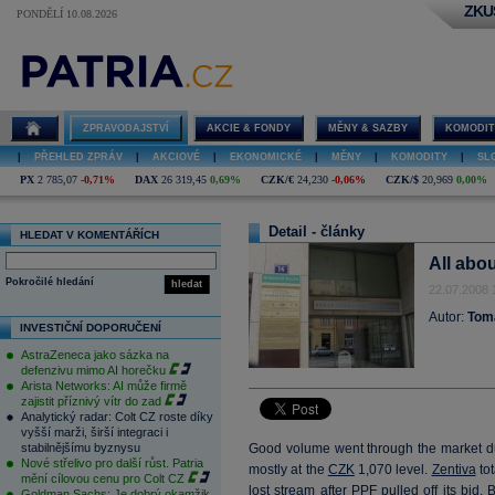
ZKU
PONDĚLÍ 10.08.2026
ZPRAVODAJSTVÍ
AKCIE & FONDY
MĚNY & SAZBY
KOMODIT
|
PŘEHLED ZPRÁV
|
AKCIOVÉ
|
EKONOMICKÉ
|
MĚNY
|
KOMODITY
|
SL
PX
2 785,07
-0,71%
DAX
26 319,45
0,69%
CZK/€
24,230
-0,06%
CZK/$
20,969
0,00%
Detail - články
HLEDAT V KOMENTÁŘÍCH
All abou
Pokročilé hledání
hledat
22.07.2008 
Autor:
Tom
INVESTIČNÍ DOPORUČENÍ
AstraZeneca jako sázka na
defenzivu mimo AI horečku
Arista Networks: AI může firmě
zajistit příznivý vítr do zad
Analytický radar: Colt CZ roste díky
vyšší marži, širší integraci i
stabilnějšímu byznysu
Good volume went through the market 
Nové střelivo pro další růst. Patria
mostly at the
CZK
1,070 level.
Zentiva
tot
mění cílovou cenu pro Colt CZ
lost stream after PPF pulled off its bi
Goldman Sachs: Je dobrý okamžik