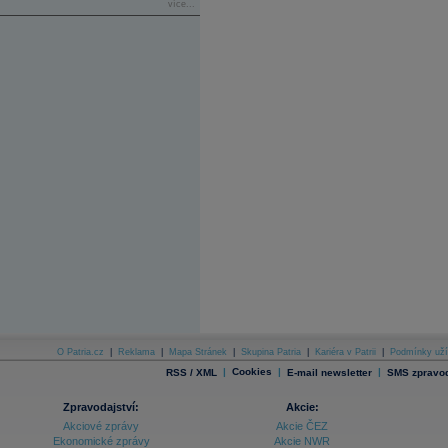
více...
O Patria.cz
|
Reklama
|
Mapa Stránek
|
Skupina Patria
|
Kariéra v Patrii
|
Podmínky uží
|
Cookies
|
|
RSS / XML
E-mail newsletter
SMS zpravod
Zpravodajství:
Akcie:
Akciové zprávy
Akcie ČEZ
Ekonomické zprávy
Akcie NWR