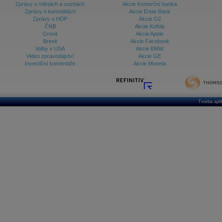
Zprávy o měnách a sazbách
Akcie Komerční banka
Zprávy o komoditách
Akcie Erste Bank
Zprávy o HDP
Akcie O2
ČNB
Akcie Kofola
Grexit
Akcie Apple
Brexit
Akcie Facebook
Volby v USA
Akcie BMW
Video zpravodajství
Akcie GE
Investiční komentáře
Akcie Moneta
Tvorba apl