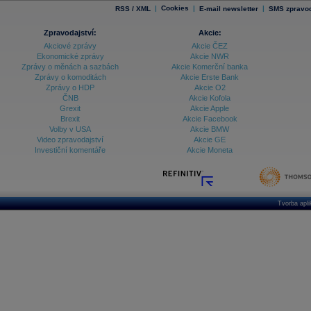
|
Cookies
|
|
RSS / XML
E-mail newsletter
SMS zpravod
Zpravodajství:
Akcie:
Akciové zprávy
Akcie ČEZ
Ekonomické zprávy
Akcie NWR
Zprávy o měnách a sazbách
Akcie Komerční banka
Zprávy o komoditách
Akcie Erste Bank
Zprávy o HDP
Akcie O2
ČNB
Akcie Kofola
Grexit
Akcie Apple
Brexit
Akcie Facebook
Volby v USA
Akcie BMW
Video zpravodajství
Akcie GE
Investiční komentáře
Akcie Moneta
Tvorba apl