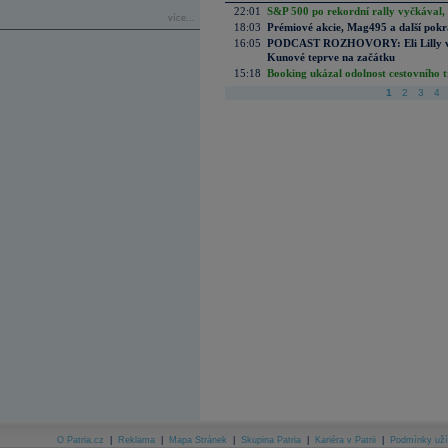
22:01
S&P 500 po rekordní rally vyčkával,
více...
18:03
Prémiové akcie, Mag495 a další pokr
16:05
PODCAST ROZHOVORY: Eli Lilly vs. 
Kunové teprve na začátku
15:18
Booking ukázal odolnost cestovního trh
1
2
3
4
O Patria.cz
|
Reklama
|
Mapa Stránek
|
Skupina Patria
|
Kariéra v Patrii
|
Podmínky uží