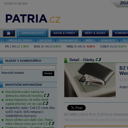
ZKU
PÁTEK 07.08.2026
ZPRAVODAJSTVÍ
AKCIE & FONDY
MĚNY & SAZBY
KOMODIT
|
PŘEHLED ZPRÁV
|
AKCIOVÉ
|
EKONOMICKÉ
|
MĚNY
|
KOMODITY
|
SL
PX
2 805,12
1,30%
DAX
26 140,13
0,05%
NDQ
26 348,35
-0,06%
CZK/€
24,222
0,01%
Detail - články
HLEDAT V KOMENTÁŘÍCH
BZ 
Wed
Pokročilé hledání
hledat
04.08
INVESTIČNÍ DOPORUČENÍ
Autor
AstraZeneca jako sázka na
defenzivu mimo AI horečku
Arista Networks: AI může firmě
zajistit příznivý vítr do zad
Analytický radar: Colt CZ roste díky
vyšší marži, širší integraci i
BZ WBK (129,6 PLN, 0,47%) is scheduled 
stabilnějšímu byznysu
Nové střelivo pro další růst. Patria
We expect the bank to report net earnin
mění cílovou cenu pro Colt CZ
Goldman Sachs: Je dobrý okamžik