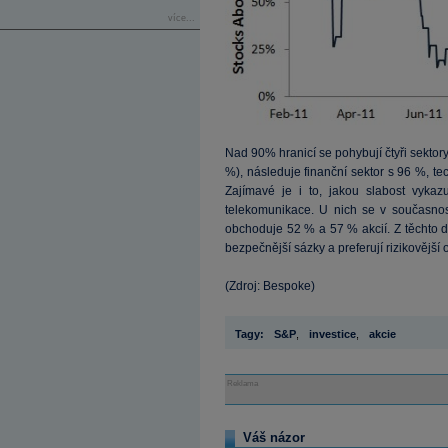
více...
Nad 90% hranicí se pohybují čtyři sektory
%), následuje finanční sektor s 96 %, t
Zajímavé je i to, jakou slabost vykaz
telekomunikace. U nich se v současn
obchoduje 52 % a 57 % akcií. Z těchto da
bezpečnější sázky a preferují rizikovější o
(Zdroj: Bespoke)
Tagy:
S&P
,
investice
,
akcie
Reklama
Váš názor