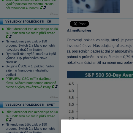
využít poklesu Microsoftu. Nvidia
dál tahounem AI boomu
více...
VÝSLEDKY SPOLEČNOSTÍ - ČR
Růst MercadoLibre akceleruje na 50
Aktualizováno
%. Podle trhu ale roste příliš draze
Obrovský pokles volatility, který je p
Nintendo navýšilo zisk o 150
procent. Switch 2 a Mario pomohly
investorů úlevu. Následující graf ukaz
navzdory dražším čipům
za posledních padesát dní (v absolutním
Rychlejší růst, vyšší marže a lepší
pohnul v průměru o plus, či mínus 0,79 
výhled. Lilly překonává Novo
Nordisk
několika měsíci snížil na méně než polov
Skupina ČSOB v 1. pololetí: Velký
zájem o financování vlastního
bydlení
PREVIEW: CSG míří k dalšímu
růstu. Klíčové bude tempo obranné
divize a vývoj zakázkové knihy
více...
VÝSLEDKY SPOLEČNOSTÍ - SVĚT
Růst MercadoLibre akceleruje na 50
%. Podle trhu ale roste příliš draze
Nintendo navýšilo zisk o 150
procent. Switch 2 a Mario pomohly
navzdory dražším čipům