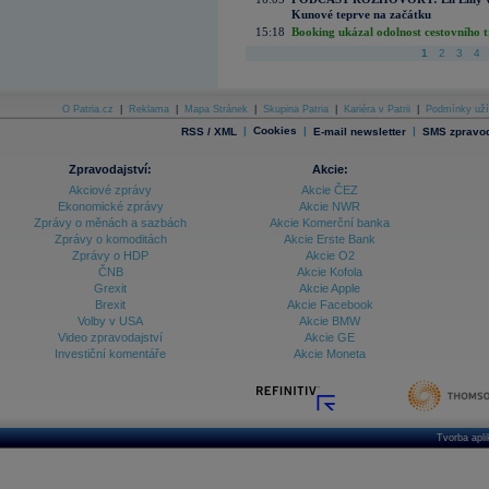
Kunové teprve na začátku
15:18
Booking ukázal odolnost cestovního trh
1
2
3
4
O Patria.cz
|
Reklama
|
Mapa Stránek
|
Skupina Patria
|
Kariéra v Patrii
|
Podmínky uží
|
Cookies
|
|
RSS / XML
E-mail newsletter
SMS zpravod
Zpravodajství:
Akcie:
Akciové zprávy
Akcie ČEZ
Ekonomické zprávy
Akcie NWR
Zprávy o měnách a sazbách
Akcie Komerční banka
Zprávy o komoditách
Akcie Erste Bank
Zprávy o HDP
Akcie O2
ČNB
Akcie Kofola
Grexit
Akcie Apple
Brexit
Akcie Facebook
Volby v USA
Akcie BMW
Video zpravodajství
Akcie GE
Investiční komentáře
Akcie Moneta
Tvorba apl