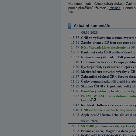
Na tomto místě můžete zahájit diskusi. Zatím
pouze přihlášení uživatelé (
Přihlásit
). Pokud ne
zde
.
Aktuální komentáře
06.08.2026
15:57
ČNB ve vyčkávacím režimu, zvýšení s
15:31
Zásoby plynu v EU jsou pro toto obdo
14:47
Růst MercadoLibre akceleruje na 50 %
14:37
Bankovní rada ČNB podle očekávání 
13:32
Nintendo navýšilo zisk o 150 procen
13:19
Goldman Sachs vidí v Evropě přehlíže
11:59
Rychlejší růst, vyšší marže a lepší v
11:40
Meziroční růst stavební výroby v ČR
11:37
Zahraniční obchod ČR v červnu skonč
11:35
Český průmysl zakončil druhé čtvrtlet
11:29
Skupina ČSOB v 1. pololetí: Velký zá
11:26
Paměťový sektor je brzda pro techy,
10:27
PREVIEW: CSG míří k dalšímu růstu.
knihy
8:43
Rozbřesk: Inflace v červenci mírně v
8:40
ČNB rozhodne o sazbách, trhy mezitím
6:08
Apple není AI firma. Jeho síla stojí n
05.08.2026
22:01
S&P 500 po rekordní rally vyčkával,
18:03
Prémiové akcie, Mag495 a další pokr
16:05
PODCAST ROZHOVORY: Eli Lilly vs. 