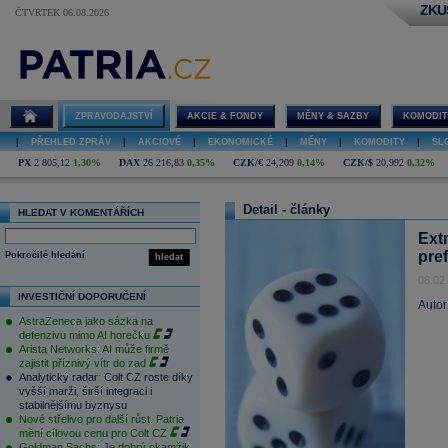
ZKU
ČTVRTEK 06.08.2026
ZPRAVODAJSTVÍ
AKCIE & FONDY
MĚNY & SAZBY
KOMODIT
|
PŘEHLED ZPRÁV
|
AKCIOVÉ
|
EKONOMICKÉ
|
MĚNY
|
KOMODITY
|
SL
PX
2 805,12
1,30%
DAX
26 216,83
0,35%
CZK/€
24,209
0,14%
CZK/$
20,992
0,32%
Detail - články
HLEDAT V KOMENTÁŘÍCH
Extr
pref
Pokročilé hledání
hledat
08.02
INVESTIČNÍ DOPORUČENÍ
Autor
AstraZeneca jako sázka na
defenzivu mimo AI horečku
Arista Networks: AI může firmě
zajistit příznivý vítr do zad
Analytický radar: Colt CZ roste díky
vyšší marži, širší integraci i
stabilnějšímu byznysu
Nové střelivo pro další růst. Patria
mění cílovou cenu pro Colt CZ
Goldman Sachs: Je dobrý okamžik