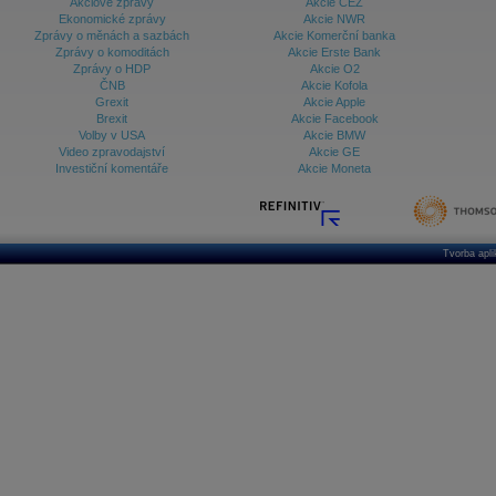
Akciové zprávy
Akcie ČEZ
Ekonomické zprávy
Akcie NWR
Zprávy o měnách a sazbách
Akcie Komerční banka
Zprávy o komoditách
Akcie Erste Bank
Zprávy o HDP
Akcie O2
ČNB
Akcie Kofola
Grexit
Akcie Apple
Brexit
Akcie Facebook
Volby v USA
Akcie BMW
Video zpravodajství
Akcie GE
Investiční komentáře
Akcie Moneta
Tvorba apl