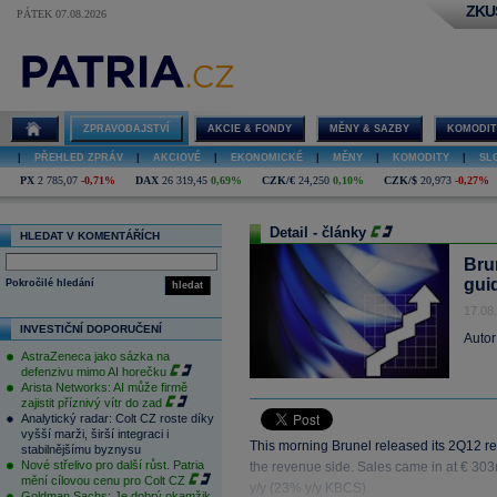
ZKU
PÁTEK 07.08.2026
ZPRAVODAJSTVÍ
AKCIE & FONDY
MĚNY & SAZBY
KOMODIT
|
PŘEHLED ZPRÁV
|
AKCIOVÉ
|
EKONOMICKÉ
|
MĚNY
|
KOMODITY
|
SL
PX
2 785,07
-0,71%
DAX
26 319,45
0,69%
CZK/€
24,250
0,10%
CZK/$
20,973
-0,27%
Detail - články
HLEDAT V KOMENTÁŘÍCH
Bru
gui
Pokročilé hledání
hledat
17.08
INVESTIČNÍ DOPORUČENÍ
Autor
AstraZeneca jako sázka na
defenzivu mimo AI horečku
Arista Networks: AI může firmě
zajistit příznivý vítr do zad
Analytický radar: Colt CZ roste díky
vyšší marži, širší integraci i
This morning Brunel released its 2Q12 re
stabilnějšímu byznysu
Nové střelivo pro další růst. Patria
the revenue side. Sales came in at € 
mění cílovou cenu pro Colt CZ
y/y (23% y/y KBCS).
Goldman Sachs: Je dobrý okamžik