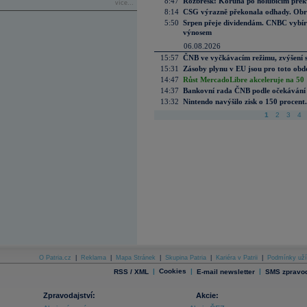
8:47
Rozbřesk: Koruna po holubičím přek
více...
8:14
CSG výrazně překonala odhady. Obran
5:50
Srpen přeje dividendám. CNBC vybírá
výnosem
06.08.2026
15:57
ČNB ve vyčkávacím režimu, zvýšení s
15:31
Zásoby plynu v EU jsou pro toto obdo
14:47
Růst MercadoLibre akceleruje na 50 %
14:37
Bankovní rada ČNB podle očekávání 
13:32
Nintendo navýšilo zisk o 150 procen
1
2
3
4
O Patria.cz
|
Reklama
|
Mapa Stránek
|
Skupina Patria
|
Kariéra v Patrii
|
Podmínky uží
|
Cookies
|
|
RSS / XML
E-mail newsletter
SMS zpravod
Zpravodajství:
Akcie: