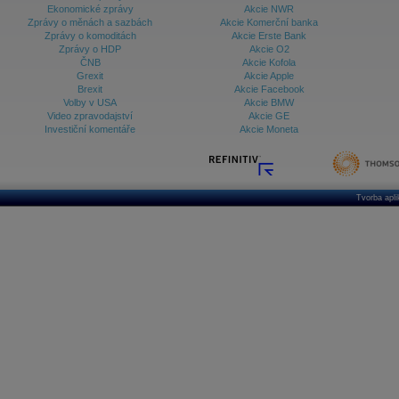
Ekonomické zprávy
Akcie NWR
Zprávy o měnách a sazbách
Akcie Komerční banka
Zprávy o komoditách
Akcie Erste Bank
Zprávy o HDP
Akcie O2
ČNB
Akcie Kofola
Grexit
Akcie Apple
Brexit
Akcie Facebook
Volby v USA
Akcie BMW
Video zpravodajství
Akcie GE
Investiční komentáře
Akcie Moneta
Tvorba apl