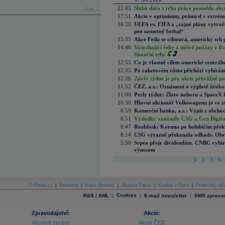
22:05
Slabá data z trhu práce pomohla akc
více...
17:51
Akcie v optimismu, průmysl v extrémn
16:20
UEFA vs. FIFA a „tajné plány vytvoř
pro samotný fotbal“
15:35
Akce Fedu se odsouvá, americký trh 
14:46
Vysychající řeky a ničivé požáry v E
finanční trhy
12:55
Co je vlastně cílem americké centrál
12:35
Po raketovém růstu přichází vybírán
12:26
Závěr týdne je pro akcie převážně po
11:52
ČEZ, a.s.: Oznámení o výplatě úrok
11:00
Perly týdne: Zlato nahoru a SpaceX 
10:30
Hlavní akcionář Volkswagenu je ve z
8:59
Komerční banka, a.s.: Výpis z obchod
8:51
Výsledky oznámily CSG a Gen Digital
8:47
Rozbřesk: Koruna po holubičím přek
8:14
CSG výrazně překonala odhady. Obran
5:50
Srpen přeje dividendám. CNBC vybírá
výnosem
1
2
3
4
O Patria.cz
|
Reklama
|
Mapa Stránek
|
Skupina Patria
|
Kariéra v Patrii
|
Podmínky uží
|
Cookies
|
|
RSS / XML
E-mail newsletter
SMS zpravod
Zpravodajství:
Akcie:
Akciové zprávy
Akcie ČEZ