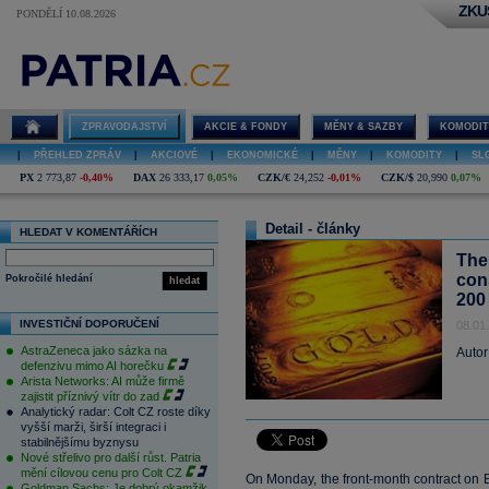
ZKU
PONDĚLÍ 10.08.2026
ZPRAVODAJSTVÍ
AKCIE & FONDY
MĚNY & SAZBY
KOMODIT
|
PŘEHLED ZPRÁV
|
AKCIOVÉ
|
EKONOMICKÉ
|
MĚNY
|
KOMODITY
|
SL
PX
2 773,87
-0,40%
DAX
26 333,17
0,05%
CZK/€
24,252
-0,01%
CZK/$
20,990
0,07%
Detail - články
HLEDAT V KOMENTÁŘÍCH
The 
con
Pokročilé hledání
hledat
200
INVESTIČNÍ DOPORUČENÍ
08.01
AstraZeneca jako sázka na
Autor
defenzivu mimo AI horečku
Arista Networks: AI může firmě
zajistit příznivý vítr do zad
Analytický radar: Colt CZ roste díky
vyšší marži, širší integraci i
stabilnějšímu byznysu
Nové střelivo pro další růst. Patria
mění cílovou cenu pro Colt CZ
On Monday, the front-month contract on 
Goldman Sachs: Je dobrý okamžik