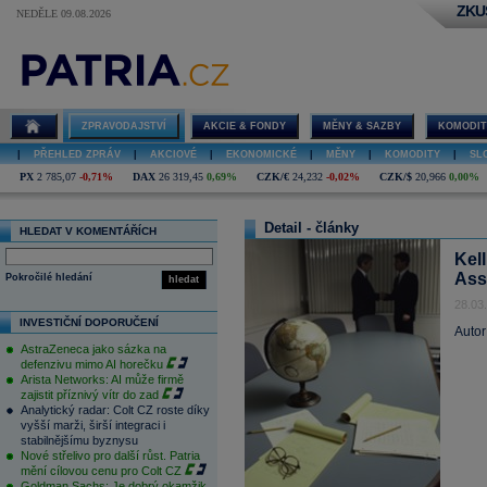
ZKU
NEDĚLE 09.08.2026
ZPRAVODAJSTVÍ
AKCIE & FONDY
MĚNY & SAZBY
KOMODIT
|
PŘEHLED ZPRÁV
|
AKCIOVÉ
|
EKONOMICKÉ
|
MĚNY
|
KOMODITY
|
SL
PX
2 785,07
-0,71%
DAX
26 319,45
0,69%
CZK/€
24,232
-0,02%
CZK/$
20,966
0,00%
Detail - články
HLEDAT V KOMENTÁŘÍCH
Kel
Ass
Pokročilé hledání
hledat
28.03
INVESTIČNÍ DOPORUČENÍ
Autor
AstraZeneca jako sázka na
defenzivu mimo AI horečku
Arista Networks: AI může firmě
zajistit příznivý vítr do zad
Analytický radar: Colt CZ roste díky
vyšší marži, širší integraci i
stabilnějšímu byznysu
Nové střelivo pro další růst. Patria
mění cílovou cenu pro Colt CZ
Goldman Sachs: Je dobrý okamžik