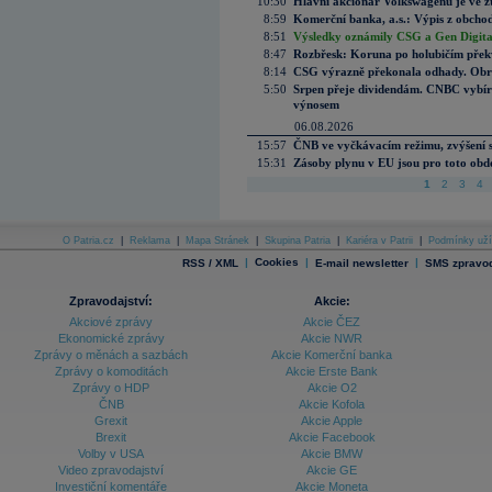
10:30
Hlavní akcionář Volkswagenu je ve z
8:59
Komerční banka, a.s.: Výpis z obchod
8:51
Výsledky oznámily CSG a Gen Digital
8:47
Rozbřesk: Koruna po holubičím přek
8:14
CSG výrazně překonala odhady. Obran
5:50
Srpen přeje dividendám. CNBC vybírá
výnosem
06.08.2026
15:57
ČNB ve vyčkávacím režimu, zvýšení s
15:31
Zásoby plynu v EU jsou pro toto obdo
1
2
3
4
O Patria.cz
|
Reklama
|
Mapa Stránek
|
Skupina Patria
|
Kariéra v Patrii
|
Podmínky uží
|
Cookies
|
|
RSS / XML
E-mail newsletter
SMS zpravod
Zpravodajství:
Akcie:
Akciové zprávy
Akcie ČEZ
Ekonomické zprávy
Akcie NWR
Zprávy o měnách a sazbách
Akcie Komerční banka
Zprávy o komoditách
Akcie Erste Bank
Zprávy o HDP
Akcie O2
ČNB
Akcie Kofola
Grexit
Akcie Apple
Brexit
Akcie Facebook
Volby v USA
Akcie BMW
Video zpravodajství
Akcie GE
Investiční komentáře
Akcie Moneta