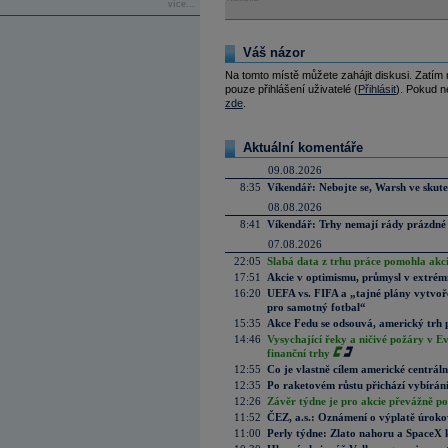
více...
Váš názor
Na tomto místě můžete zahájit diskusi. Zatím
pouze přihlášení uživatelé (
Přihlásit
). Pokud ne
zde
.
Aktuální komentáře
09.08.2026
8:35
Víkendář: Nebojte se, Warsh ve skute
08.08.2026
8:41
Víkendář: Trhy nemají rády prázdné 
07.08.2026
22:05
Slabá data z trhu práce pomohla akc
17:51
Akcie v optimismu, průmysl v extrémn
16:20
UEFA vs. FIFA a „tajné plány vytvoř
pro samotný fotbal“
15:35
Akce Fedu se odsouvá, americký trh 
14:46
Vysychající řeky a ničivé požáry v E
finanční trhy
12:55
Co je vlastně cílem americké centrál
12:35
Po raketovém růstu přichází vybírán
12:26
Závěr týdne je pro akcie převážně po
11:52
ČEZ, a.s.: Oznámení o výplatě úrok
11:00
Perly týdne: Zlato nahoru a SpaceX 