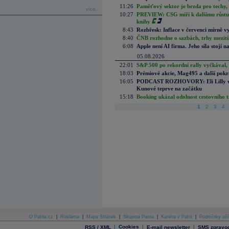
11:26
Paměťový sektor je brzda pro techy,
více...
10:27
PREVIEW: CSG míří k dalšímu růstu.
knihy
8:43
Rozbřesk: Inflace v červenci mírně v
8:40
ČNB rozhodne o sazbách, trhy mezitím
6:08
Apple není AI firma. Jeho síla stojí n
05.08.2026
22:01
S&P 500 po rekordní rally vyčkával,
18:03
Prémiové akcie, Mag495 a další pokr
16:05
PODCAST ROZHOVORY: Eli Lilly vs. 
Kunové teprve na začátku
15:18
Booking ukázal odolnost cestovního trh
1
2
3
4
O Patria.cz
|
Reklama
|
Mapa Stránek
|
Skupina Patria
|
Kariéra v Patrii
|
Podmínky uží
|
Cookies
|
|
RSS / XML
E-mail newsletter
SMS zpravod