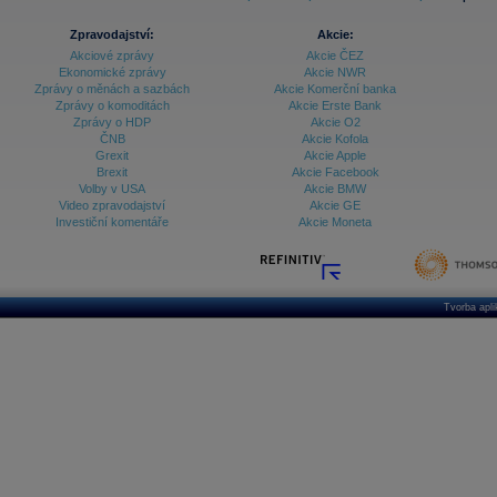
Zpravodajství:
Akcie:
Akciové zprávy
Akcie ČEZ
Ekonomické zprávy
Akcie NWR
Zprávy o měnách a sazbách
Akcie Komerční banka
Zprávy o komoditách
Akcie Erste Bank
Zprávy o HDP
Akcie O2
ČNB
Akcie Kofola
Grexit
Akcie Apple
Brexit
Akcie Facebook
Volby v USA
Akcie BMW
Video zpravodajství
Akcie GE
Investiční komentáře
Akcie Moneta
Tvorba apl