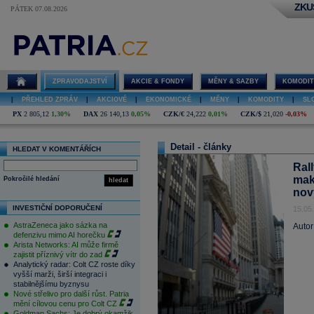
ZKU
PÁTEK 07.08.2026
ZPRAVODAJSTVÍ
AKCIE & FONDY
MĚNY & SAZBY
KOMODIT
|
PŘEHLED ZPRÁV
|
AKCIOVÉ
|
EKONOMICKÉ
|
MĚNY
|
KOMODITY
|
SL
PX
2 805,12
1,30%
DAX
26 140,13
0,05%
CZK/€
24,222
0,01%
CZK/$
21,020
-0,03%
Detail - články
HLEDAT V KOMENTÁŘÍCH
Rall
mak
Pokročilé hledání
hledat
nov
INVESTIČNÍ DOPORUČENÍ
15.05
AstraZeneca jako sázka na
Autor
defenzivu mimo AI horečku
Arista Networks: AI může firmě
zajistit příznivý vítr do zad
Analytický radar: Colt CZ roste díky
vyšší marži, širší integraci i
stabilnějšímu byznysu
Nové střelivo pro další růst. Patria
mění cílovou cenu pro Colt CZ
Goldman Sachs: Je dobrý okamžik