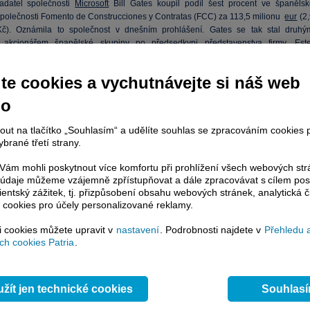
adatel společnosti
Microsoft
Bill Gates koupil podíl šest procent ve španělsk
společnosti Fomento de Construcciones y Contratas (FCC) za 113,5 milionu
eur
(2,
Kč). Oznámila to společnost v dnešním prohlášení. Gates se tak stal druhý
m akcionářem španělské skupiny po předsedkyni představenstva firmy, Este
ové, která je jednou z nejbohatších španělských podnikatelek a, stejně jako Gates
ou.
te cookies a vychutnávejte si náš web
dle dnešní zprávy nakoupil 7,639 milionů akcií Fomento de Construcciones 
no
 skrze jednu ze svých společností a získal tak posíl odpovídající asi 6 procent
é stavební firmy. Transakce byla provedena za cenu odpovídající pátečním
nout na tlačítko „Souhlasím“ a udělíte souhlas se zpracováním cookies 
chodování, tedy 14,865 eura za akcii.
brané třetí strany.
zprávě o vstupu nejbohatšího muže planety (hodnota bohatství dle Bloomberg 75,
ám mohli poskytnout více komfortu při prohlížení všech webových st
dolarů) na španělské burze vyletěl v úvodu o 13 procent až nad hladinu 17 eur z
to údaje můžeme vzájemně zpřístupňovat a dále zpracovávat s cílem pos
lientský zážitek, tj. přizpůsobení obsahu webových stránek, analytická č
 cookies pro účely personalizované reklamy.
ií FCC za poslední 3 obchodní dny
si cookies můžete upravit v
nastavení
. Podrobnosti najdete v
Přehledu 
h cookies Patria
.
žít jen technické cookies
Souhlas