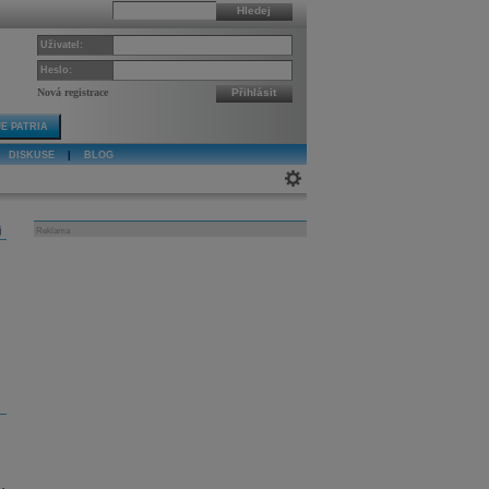
Hledej
Uživatel:
Heslo:
Nová registrace
Přihlásit
E PATRIA
DISKUSE
|
BLOG
j
Reklama