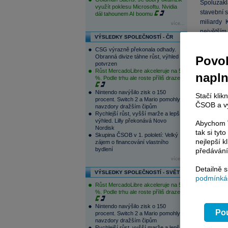
Spoluzakl
využít poklesu Microsoftu. Nvidia
stavební 
dál tahounem AI boomu
miliardy 
více...
největší
VÝSLEDKY SPOLEČNOSTÍ - ČR
Koplowitz
CSG výrazně překonala odhady.
filantropk
Obranná divize táhne růst, výhled
Povol
potvrzen
Gates po
Růst MercadoLibre akceleruje na 50
napl
%. Podle trhu ale roste příliš draze
Contratas
španělsk
Nintendo navýšilo zisk o 150
Stačí klik
závěru ob
procent. Switch 2 a Mario pomohly
ČSOB a vy
navzdory dražším čipům
Rychlejší růst, vyšší marže a lepší
Titul po 
výhled. Lilly překonává Novo
Abychom V
Nordisk
miliardy 
tak si ty
Skupina ČSOB v 1. pololetí: Velký
akcii.
nejlepší k
zájem o financování vlastního
bydlení
předávání
Vývoj akc
více...
Detailně 
VÝSLEDKY SPOLEČNOSTÍ - SVĚT
podmínkác
Růst MercadoLibre akceleruje na 50
%. Podle trhu ale roste příliš draze
Nintendo navýšilo zisk o 150
Pou
procent. Switch 2 a Mario pomohly
navzdory dražším čipům
Rychlejší růst, vyšší marže a lepší