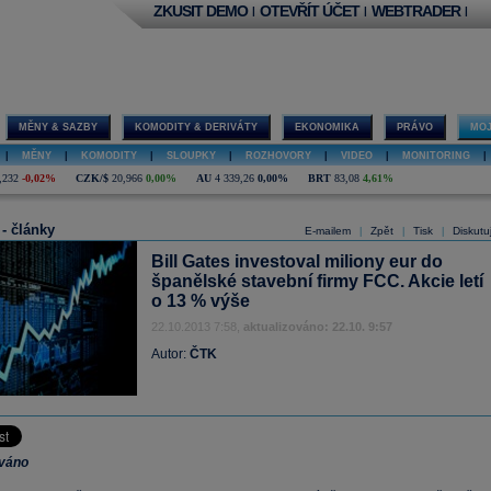
ZKUSIT DEMO
OTEVŘÍT ÚČET
WEBTRADER
|
|
|
MĚNY & SAZBY
KOMODITY & DERIVÁTY
EKONOMIKA
PRÁVO
MOJ
|
MĚNY
|
KOMODITY
|
SLOUPKY
|
ROZHOVORY
|
VIDEO
|
MONITORING
|
,232
-0,02%
CZK/$
20,966
0,00%
AU
4 339,26
0,00%
BRT
83,08
4,61%
 - články
E-mailem
Zpět
Tisk
Diskutu
|
|
|
Bill Gates investoval miliony eur do
španělské stavební firmy FCC. Akcie letí
o 13 % výše
22.10.2013 7:58,
aktualizováno: 22.10. 9:57
Autor:
ČTK
ováno