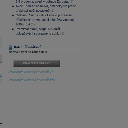
2,9 procenta, uvedl v odhadu Eurostat
(5)
Akce Fedu se odsouvá, americký trh práce
překvapil opět negativně
(1)
Goldman Sachs vidí v Evropě přehlížené
příležitosti. U dvou akcií očekává více než
100% růst
(1)
Prémiové akcie, Mag495 a další
pokračování současného cyklu
(1)
Kalendář událostí
Nebyla nalezena žádná data
UDÁLOSTI ONLINE
Dlouhodobý ekonomický kalendář ČR
r
Dlouhodobý ekonomický kalendář Svět