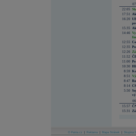
07
22:05
Sl
17:51
Ak
16:20
UE
pr
15:35
Ak
14:46
Vy
fi
12:55
Co
12:35
Po
12:26
Zá
11:52
ČE
11:00
Pe
10:30
Hl
8:59
Ko
8:51
Vý
8:47
Ro
8:14
CS
5:50
Sr
vý
06
15:57
ČN
15:31
Zá
O Patria.cz
|
Reklama
|
Mapa Stránek
|
Skupina P