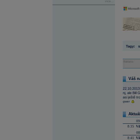
více...
Tagy:
s
Reklama
Váš n
22.10.2013
nj, ale Bil
asi ještě t
qwer
Aktuá
09
8:35
Ví
08
8:41
Ví