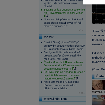
výhled. Lilly překonává Novo
Nordisk
Booking ukázal odolnost cestovního
trhu. Investoři přešli i slabší výhled
Novo Nordisk překonal očekávání,
akcie přesto klesají. Investoři řeší
marže a budoucí růst
více...
FCC těžce
svého max
IPO, M&A
procent. 
Čínský čipový gigant CXMT při
ukazuje d
burzovním debutu vystřelil přes 500
%. Překonal i největší banku země
Stát by mohl dát na burzu až 40
Od konce č
procent akcií pražského letiště v
rozhodnut
roce 2028, řekl Babiš
rovněž zí
Čínský Moonshot AI míří na burzu.
Jeho model Kimi K3 znovu rozvířil
debatu o budoucnosti AI
(Zdroj: R
SK Hynix míří na Nasdaq. O jeden z
největších burzovních debutů v
Čtěte 
historii je obrovský zájem
Nová vlna mega IPO hýbe trhy.
Rychlé zařazování do indexů
přináší šance i rizika
Warren E. B
více...
TÝDENNÍ PŘEHLEDY