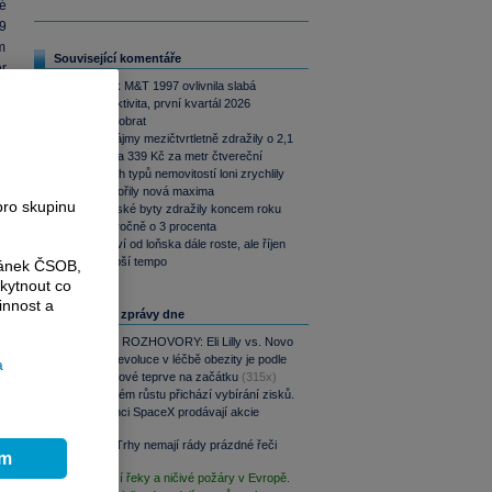
é
9
m
Související komentáře
r
Loňský rok M&T 1997 ovlivnila slabá
,
stavební aktivita, první kvartál 2026
naznačuje obrat
Deloitte: Nájmy mezičtvrtletně zdražily o 2,1
y
procenta na 339 Kč za metr čtvereční
ů
Ceny všech typů nemovitostí loni zrychlily
růst a vytvořily nová maxima
u
pro skupinu
Nové pražské byty zdražily koncem roku
2025 meziročně o 3 procenta
Stavebnictví od loňska dále roste, ale říjen
1
přinesl slabší tempo
ránek ČSOB,
a
kytnout co
innost a
Nejčtenější zprávy dne
PODCAST ROZHOVORY: Eli Lilly vs. Novo
Nordisk. Revoluce v léčbě obezity je podle
a
MUDr. Kunové teprve na začátku
(315x)
Po raketovém růstu přichází vybírání zisků.
Zaměstnanci SpaceX prodávají akcie
(249x)
Víkendář: Trhy nemají rády prázdné řeči
ím
(132x)
Vysychající řeky a ničivé požáry v Evropě.