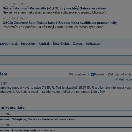
02.10.2013 20:35
Někteří akcionáři Microsoftu (+1,2 %) prý nechtějí Gatese ve vedení
Někteří významní akcionáři amerického softwarového gigantu Microsoft (...
10.10.2013 19:44
OECD: Zotavení Španělska a Itálie? Brzdou nízká kvalifikace pracovní síly
Pracovníci ve Španělsku a Itálii mají v konkurenci 24 rozvinutých ekon...
tavebnictví
,
investice
,
kapitál
,
Španělsko
,
Gates
,
bohatství
ázor
Přidat názor
Pavouk
Od nejnovějších
|
Přidat názo
 8:37
l Gates investoval když to stálo 7,5 EUR. Teď je aktuálně 15,67 EUR a díky této informaci kurz
rochu vyletí. Ale i tak je myslím ta informace s křížkem po funuse jako vždy...
lní komentáře
.08.2026
kendář: Nebojte se, Warsh ve skutečnosti nemá velení
.08.2026
kendář: Trhy nemají rády prázdné řeči