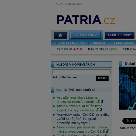
NEDĚLE 09.08.2026
ZPRAVODAJSTVÍ
AKCIE & FONDY
|
PŘEHLED ZPRÁV
|
AKCIOVÉ
|
EKONOMICKÉ
PX
2 785,07
-0,71%
DAX
26 319,45
0,69%
CZK/€
24
Detail
HLEDAT V KOMENTÁŘÍCH
Pokročilé hledání
hledat
INVESTIČNÍ DOPORUČENÍ
AstraZeneca jako sázka na
defenzivu mimo AI horečku
Arista Networks: AI může firmě
zajistit příznivý vítr do zad
Analytický radar: Colt CZ roste díky
vyšší marži, širší integraci i
stabilnějšímu byznysu
Nové střelivo pro další růst. Patria
Aktualiz
mění cílovou cenu pro Colt CZ
Goldman Sachs: Je dobrý okamžik