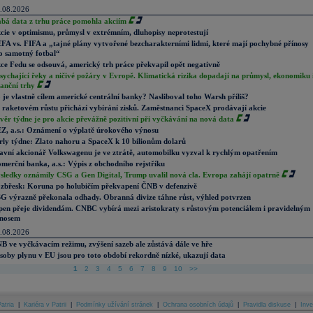
.08.2026
abá data z trhu práce pomohla akciím
cie v optimismu, průmysl v extrémním, dluhopisy neprotestují
FA vs. FIFA a „tajné plány vytvořené bezcharakterními lidmi, které mají pochybné přínosy
o samotný fotbal“
ce Fedu se odsouvá, americký trh práce překvapil opět negativně
sychající řeky a ničivé požáry v Evropě. Klimatická rizika dopadají na průmysl, ekonomiku 
nanční trhy
 je vlastně cílem americké centrální banky? Nasliboval toho Warsh příliš?
 raketovém růstu přichází vybírání zisků. Zaměstnanci SpaceX prodávají akcie
věr týdne je pro akcie převážně pozitivní při vyčkávání na nová data
Z, a.s.: Oznámení o výplatě úrokového výnosu
rly týdne: Zlato nahoru a SpaceX k 10 bilionům dolarů
avní akcionář Volkswagenu je ve ztrátě, automobilku vyzval k rychlým opatřením
merční banka, a.s.: Výpis z obchodního rejstříku
sledky oznámily CSG a Gen Digital, Trump uvalil nová cla. Evropa zahájí opatrně
zbřesk: Koruna po holubičím překvapení ČNB v defenzivě
G výrazně překonala odhady. Obranná divize táhne růst, výhled potvrzen
pen přeje dividendám. CNBC vybírá mezi aristokraty s růstovým potenciálem i pravidelným
nosem
.08.2026
B ve vyčkávacím režimu, zvýšení sazeb ale zůstává dále ve hře
soby plynu v EU jsou pro toto období rekordně nízké, ukazují data
1
2
3
4
5
6
7
8
9
10
>>
atria
|
Kariéra v Patrii
|
Podmínky užívání stránek
|
Ochrana osobních údajů
|
Pravidla diskuse
|
Inve