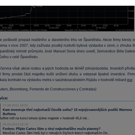
 poškodil propad realitního a stavebního trhu ve Španělsku. Akcie firmy klesly z
ima v roce 2007, kdy zažívala prudký rozkvět bytová výstavba v zemi, o zhruba 8
Španělský ministr průmyslu José Manuel Soria dnes uvedl, žeinvestice Billa Gates
ůvěru v celé Španělsko.
ervna však akcie rostou a jejich hodnota se téměř zdvojnásobila. Investoři přivíta
í firmy prodat část majetku kvůli snížení dluhu a odepsat špatné investice. Firm
skala kontrakt na výstavbu metra v saúdskoarabském Rijádu v hodnotě miliard
eur
.
euters, Bloomberg, Fomento de Construcciones y Contratas)
více:
17.08.2012 18:51
Kam investuje třetí nejbohatší člověk světa? 15 nejvýznamnějších podílů Warrena
Buffetta
uffett měl na konci tohoto týdne majetek v hodnotě 45,6 mil...
20.03.2013 16:18
Forbes: Přijde Carlos Slim o titul nejbohatšího muže planety?
Mexičan Carlos Slim Helú byl v minulých čtyřech letech nejbohatším člo...