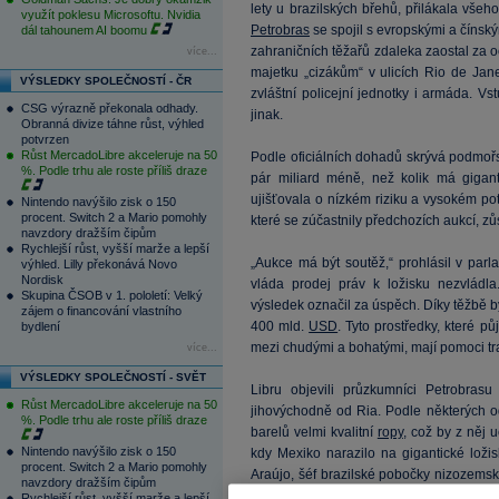
lety u brazilských břehů, přilákala vš
využít poklesu Microsoftu. Nvidia
Petrobras
se spojil s evropskými a čínsk
dál tahounem AI boomu
zahraničních těžařů zdaleka zaostal za o
více...
majetku „cizákům“ v ulicích Rio de Janei
VÝSLEDKY SPOLEČNOSTÍ - ČR
zvláštní policejní jednotky i armáda. Vs
CSG výrazně překonala odhady.
jinak.
Obranná divize táhne růst, výhled
potvrzen
Růst MercadoLibre akceleruje na 50
Podle oficiálních dohadů skrývá podmořs
%. Podle trhu ale roste příliš draze
pár miliard méně, než kolik má gigant
ujišťovala o nízkém riziku a vysokém po
Nintendo navýšilo zisk o 150
procent. Switch 2 a Mario pomohly
které se zúčastnily předchozích aukcí, zůs
navzdory dražším čipům
Rychlejší růst, vyšší marže a lepší
„Aukce má být soutěž,“ prohlásil v par
výhled. Lilly překonává Novo
Nordisk
vláda prodej práv k ložisku nezvládl
Skupina ČSOB v 1. pololetí: Velký
výsledek označil za úspěch. Díky těžbě by
zájem o financování vlastního
400 mld.
USD
. Tyto prostředky, které p
bydlení
mezi chudými a bohatými, mají pomoci tr
více...
VÝSLEDKY SPOLEČNOSTÍ - SVĚT
Libru objevili průzkumníci Petrobra
Růst MercadoLibre akceleruje na 50
jihovýchodně od Ria. Podle některých o
%. Podle trhu ale roste příliš draze
barelů velmi kvalitní
ropy
, což by z něj u
Nintendo navýšilo zisk o 150
kdy Mexiko narazilo na gigantické ložis
procent. Switch 2 a Mario pomohly
Araújo, šéf brazilské pobočky nizozems
navzdory dražším čipům
v rámci konsorcia. Dalšími členy jsou fr
Rychlejší růst, vyšší marže a lepší