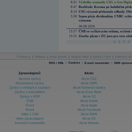
8:51
Výsledky oznámily CSG a Gen Digital
8:47
Rozbřesk: Koruna po holubičím přek
8:14
CSG výrazně překonala odhady. Obran
5:50
Srpen přeje dividendám. CNBC vybírá
výnosem
06.08.2026
15:57
ČNB ve vyčkávacím režimu, zvýšení s
15:31
Zásoby plynu v EU jsou pro toto obdo
1
2
3
4
O Patria.cz
|
Reklama
|
Mapa Stránek
|
Skupina Patria
|
Kariéra v Patrii
|
Podmínky uží
|
Cookies
|
|
RSS / XML
E-mail newsletter
SMS zpravod
Zpravodajství:
Akcie:
Akciové zprávy
Akcie ČEZ
Ekonomické zprávy
Akcie NWR
Zprávy o měnách a sazbách
Akcie Komerční banka
Zprávy o komoditách
Akcie Erste Bank
Zprávy o HDP
Akcie O2
ČNB
Akcie Kofola
Grexit
Akcie Apple
Brexit
Akcie Facebook
Volby v USA
Akcie BMW
Video zpravodajství
Akcie GE
Investiční komentáře
Akcie Moneta