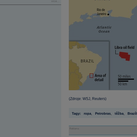
více...
(Zdroje: WSJ, Reuters)
Tagy:
ropa
,
Petrobras
,
těžba
,
Brazíl
Reklama