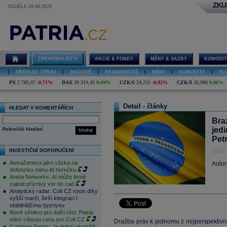
ZKU
NEDĚLE 09.08.2026
ZPRAVODAJSTVÍ
AKCIE & FONDY
MĚNY & SAZBY
KOMODIT
|
PŘEHLED ZPRÁV
|
AKCIOVÉ
|
EKONOMICKÉ
|
MĚNY
|
KOMODITY
|
SL
PX
2 785,07
-0,71%
DAX
26 319,45
0,69%
CZK/€
24,232
-0,02%
CZK/$
20,966
0,00%
Detail - články
HLEDAT V KOMENTÁŘÍCH
Braz
jed
Pokročilé hledání
hledat
Pet
INVESTIČNÍ DOPORUČENÍ
22.10
AstraZeneca jako sázka na
Autor
defenzivu mimo AI horečku
Arista Networks: AI může firmě
zajistit příznivý vítr do zad
Analytický radar: Colt CZ roste díky
vyšší marži, širší integraci i
stabilnějšímu byznysu
Nové střelivo pro další růst. Patria
mění cílovou cenu pro Colt CZ
Dražba práv k jednomu z nejperspektivn
Goldman Sachs: Je dobrý okamžik