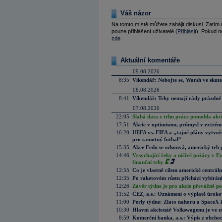
Váš názor
Na tomto místě můžete zahájit diskusi. Zatím
pouze přihlášení uživatelé (
Přihlásit
). Pokud ne
zde
.
Aktuální komentáře
09.08.2026
8:35
Víkendář: Nebojte se, Warsh ve skute
08.08.2026
8:41
Víkendář: Trhy nemají rády prázdné 
07.08.2026
22:05
Slabá data z trhu práce pomohla akc
17:51
Akcie v optimismu, průmysl v extrémn
16:20
UEFA vs. FIFA a „tajné plány vytvoř
pro samotný fotbal“
15:35
Akce Fedu se odsouvá, americký trh 
14:46
Vysychající řeky a ničivé požáry v E
finanční trhy
12:55
Co je vlastně cílem americké centrál
12:35
Po raketovém růstu přichází vybírán
12:26
Závěr týdne je pro akcie převážně po
11:52
ČEZ, a.s.: Oznámení o výplatě úrok
11:00
Perly týdne: Zlato nahoru a SpaceX 
10:30
Hlavní akcionář Volkswagenu je ve z
8:59
Komerční banka, a.s.: Výpis z obchod