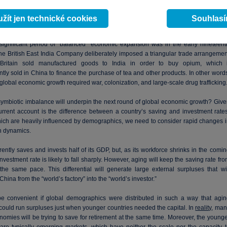
e untenable, and Bretton Woods II ended in 2008, owing to the misallocation o
But these distortions did not prevent unbalanced systems from enduring for lon
žít jen technické cookies
Souhlas
significant period of “balanced” economic expansion was in the early nineteent
The British East India Company deliberately imposed a triangular trade arrangemen
Britain sold manufactured goods to India in order to buy opium, which i
ly sold in China to finance the purchase of tea and other products. In other word
lobal economic growth required war, colonization, and large-scale drug trafficking
symbiotic imbalance will underpin the next round of global economic growth? Give
current account is the difference between a country’s saving and investment rates
hich are heavily influenced by demographics, we need to consider rapid changes i
n dynamics.
ently saves and invests half of its GDP, but, as its workforce shrinks in the comi
 investment rate is likely to fall sharply. However, aging will keep the saving rate fr
 the same pace. This differential will generate large external surpluses that wil
China from the “world’s factory” into the “world’s investor.”
be convenient if global demographics were distributed in such a way that agin
could run surpluses just when younger countries needed the capital. In
reality
, man
omies will be trying to save for retirement at the same time. Moreover, the young