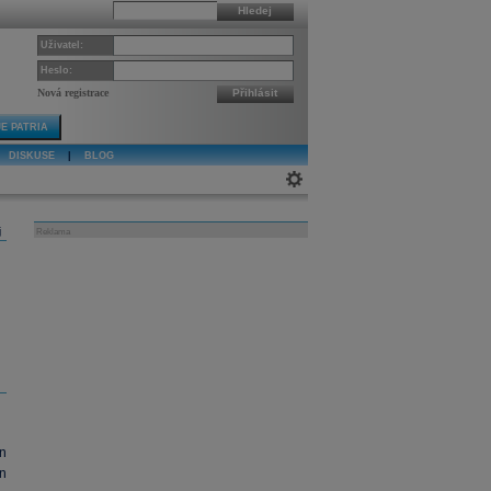
Hledej
Uživatel:
Heslo:
Nová registrace
Přihlásit
E PATRIA
DISKUSE
|
BLOG
j
Reklama
n
n