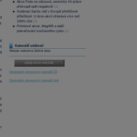
o
Akce Fedu se odsouvá, americký trh práce
překvapil opět negativně
(1)
Goldman Sachs vidí v Evropě přehlížené
příležitosti. U dvou akcií očekává více než
f
100% růst
(1)
’s
Prémiové akcie, Mag495 a další
pokračování současného cyklu
(1)
ut
Kalendář událostí
n
Nebyla nalezena žádná data
t
UDÁLOSTI ONLINE
in
Dlouhodobý ekonomický kalendář ČR
s
Dlouhodobý ekonomický kalendář Svět
ss
ld
 a
ny
”