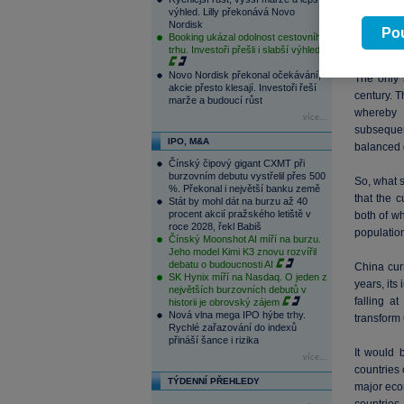
gold
becam
výhled. Lilly překonává Novo
Nordisk
capital. 
Pou
Booking ukázal odolnost cestovního
periods.
trhu. Investoři přešli i slabší výhled
Novo Nordisk překonal očekávání,
The only 
akcie přesto klesají. Investoři řeší
century. 
marže a budoucí růst
whereby 
více...
subsequent
IPO, M&A
balanced g
Čínský čipový gigant CXMT při
burzovním debutu vystřelil přes 500
So, what 
%. Překonal i největší banku země
that the 
Stát by mohl dát na burzu až 40
procent akcií pražského letiště v
both of w
roce 2028, řekl Babiš
populatio
Čínský Moonshot AI míří na burzu.
Jeho model Kimi K3 znovu rozvířil
debatu o budoucnosti AI
China curr
SK Hynix míří na Nasdaq. O jeden z
years, its
největších burzovních debutů v
falling at
historii je obrovský zájem
Nová vlna mega IPO hýbe trhy.
transform 
Rychlé zařazování do indexů
přináší šance i rizika
It would 
více...
countries 
TÝDENNÍ PŘEHLEDY
major econ