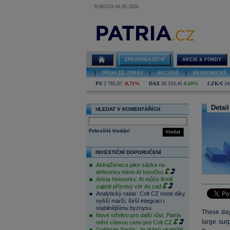
SOBOTA 08.08.2026
ZPRAVODAJSTVÍ
AKCIE & FONDY
|
PŘEHLED ZPRÁV
|
AKCIOVÉ
|
EKONOMICKÉ
PX
2 785,07
-0,71%
DAX
26 319,45
0,69%
CZK/€
24
Detail
HLEDAT V KOMENTÁŘÍCH
Pokročilé hledání
hledat
INVESTIČNÍ DOPORUČENÍ
AstraZeneca jako sázka na
defenzivu mimo AI horečku
Arista Networks: AI může firmě
zajistit příznivý vítr do zad
Analytický radar: Colt CZ roste díky
vyšší marži, širší integraci i
stabilnějšímu byznysu
These day
Nové střelivo pro další růst. Patria
large sur
mění cílovou cenu pro Colt CZ
Goldman Sachs: Je dobrý okamžik