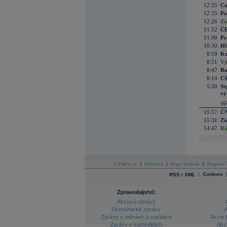
12:55
Co
12:35
Po
12:26
Zá
11:52
ČE
11:00
Pe
10:30
Hl
8:59
Ko
8:51
Vý
8:47
Ro
8:14
CS
5:50
Sr
vý
06
15:57
ČN
15:31
Zá
14:47
Rů
O Patria.cz
|
Reklama
|
Mapa Stránek
|
Skupina P
|
Cookies
RSS / XML
Zpravodajství:
Akciové zprávy
Ekonomické zprávy
A
Zprávy o měnách a sazbách
Akcie 
Zprávy o komoditách
Akc