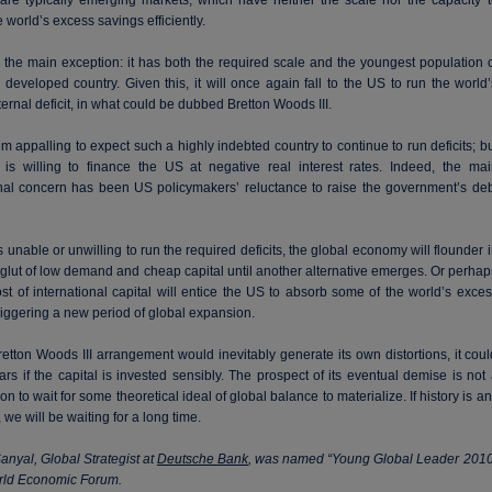
 are typically emerging markets, which have neither the scale nor the capacity t
 world’s excess savings efficiently.
 the main exception: it has both the required scale and the youngest population o
developed country. Given this, it will once again fall to the US to run the world
ternal deficit, in what could be dubbed Bretton Woods III.
m appalling to expect such a highly indebted country to continue to run deficits; b
 is willing to finance the US at negative real interest rates. Indeed, the mai
onal concern has been US policymakers’ reluctance to raise the government’s deb
is unable or unwilling to run the required deficits, the global economy will flounder 
glut of low demand and cheap capital until another alternative emerges. Or perhap
st of international capital will entice the US to absorb some of the world’s exce
riggering a new period of global expansion.
etton Woods III arrangement would inevitably generate its own distortions, it cou
ears if the capital is invested sensibly. The prospect of its eventual demise is not
n to wait for some theoretical ideal of global balance to materialize. If history is a
, we will be waiting for a long time.
nyal, Global Strategist at
Deutsche Bank
, was named “Young Global Leader 2010
rld Economic Forum.