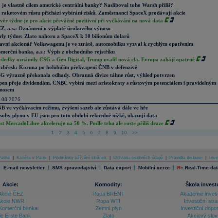
 je vlastně cílem americké centrální banky? Nasliboval toho Warsh příliš?
 raketovém růstu přichází vybírání zisků. Zaměstnanci SpaceX prodávají akcie
věr týdne je pro akcie převážně pozitivní při vyčkávání na nová data
Z, a.s.: Oznámení o výplatě úrokového výnosu
rly týdne: Zlato nahoru a SpaceX k 10 bilionům dolarů
avní akcionář Volkswagenu je ve ztrátě, automobilku vyzval k rychlým opatřením
merční banka, a.s.: Výpis z obchodního rejstříku
sledky oznámily CSG a Gen Digital, Trump uvalil nová cla. Evropa zahájí opatrně
zbřesk: Koruna po holubičím překvapení ČNB v defenzivě
G výrazně překonala odhady. Obranná divize táhne růst, výhled potvrzen
pen přeje dividendám. CNBC vybírá mezi aristokraty s růstovým potenciálem i pravidelným
nosem
.08.2026
B ve vyčkávacím režimu, zvýšení sazeb ale zůstává dále ve hře
soby plynu v EU jsou pro toto období rekordně nízké, ukazují data
st MercadoLibre akceleruje na 50 %. Podle trhu ale roste příliš draze
1
2
3
4
5
6
7
8
9
10
>>
atria
|
Kariéra v Patrii
|
Podmínky užívání stránek
|
Ochrana osobních údajů
|
Pravidla diskuse
|
Inve
|
|
|
|
|
E-mail newsletter
SMS zpravodajství
Data export
Mobilní verze
R
=
Real-Time dat
Akcie:
Komodity:
Škola invest
Akcie ČEZ
Ropa BRENT
Akademie inves
kcie NWR
Ropa WTI
Investiční stra
Komerční banka
Zemní plyn
Investiční dopo
ie Erste Bank
Zlato
Akciový slov