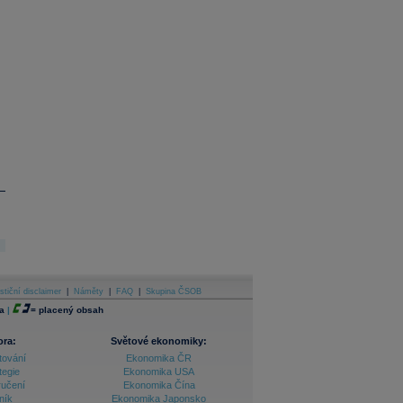
stiční disclaimer
|
Náměty
|
FAQ
|
Skupina ČSOB
a
|
=
placený obsah
ora:
Světové ekonomiky:
tování
Ekonomika ČR
tegie
Ekonomika USA
ručení
Ekonomika Čína
ník
Ekonomika Japonsko