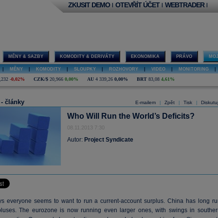
ZKUSIT DEMO
OTEVŘÍT ÚČET
WEBTRADER
|
|
|
MĚNY & SAZBY
KOMODITY & DERIVÁTY
EKONOMIKA
PRÁVO
MOJ
|
MĚNY
|
KOMODITY
|
SLOUPKY
|
ROZHOVORY
|
VIDEO
|
MONITORING
|
,232
-0,02%
CZK/$
20,966
0,00%
AU
4 339,26
0,00%
BRT
83,08
4,61%
 - články
E-mailem
Zpět
Tisk
Diskutu
|
|
|
Who Will Run the World’s Deficits?
08.11.2013 7:30
Autor:
Project Syndicate
s everyone seems to want to run a current-account surplus. China has long ru
pluses. The eurozone is now running even larger ones, with swings in souther