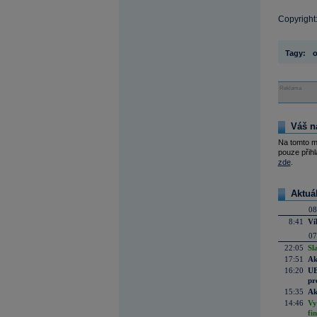
Copyright:
Tagy:
o
Reklama
Váš n
Na tomto m
pouze přihl
zde
.
Aktuá
08
8:41
Ví
07
22:05
Sl
17:51
Ak
16:20
UE
pr
15:35
Ak
14:46
Vy
fi