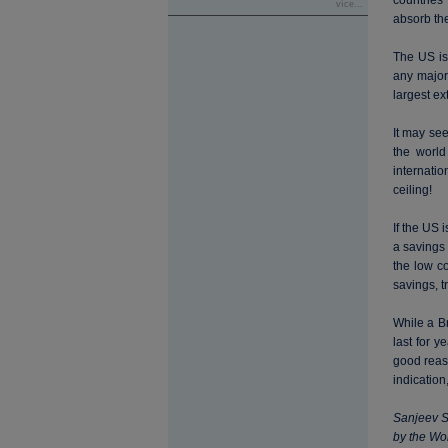
countries
více...
absorb the
The US is
any major 
largest ex
It may see
the world
internati
ceiling!
If the US 
a savings 
the low co
savings, t
While a Br
last for y
good reaso
indication
Sanjeev Sa
by the Wo