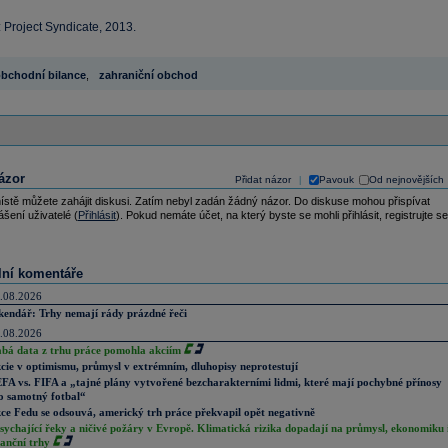
 Project Syndicate, 2013.
bchodní bilance
,
zahraniční obchod
ázor
Přidat názor
Pavouk
Od nejnovějších
|
ístě můžete zahájit diskusi. Zatím nebyl zadán žádný názor. Do diskuse mohou přispívat
ášení uživatelé (
Přihlásit
). Pokud nemáte účet, na který byste se mohli přihlásit, registrujte se
lní komentáře
.08.2026
kendář: Trhy nemají rády prázdné řeči
.08.2026
abá data z trhu práce pomohla akciím
cie v optimismu, průmysl v extrémním, dluhopisy neprotestují
FA vs. FIFA a „tajné plány vytvořené bezcharakterními lidmi, které mají pochybné přínosy
o samotný fotbal“
ce Fedu se odsouvá, americký trh práce překvapil opět negativně
sychající řeky a ničivé požáry v Evropě. Klimatická rizika dopadají na průmysl, ekonomiku 
nanční trhy