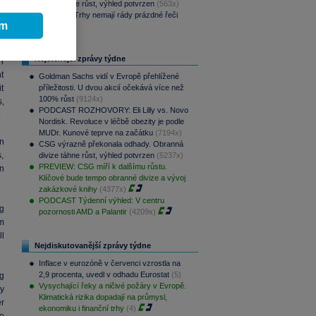
divize táhne růst, výhled potvrzen
(563x)
f
Víkendář: Trhy nemají rády prázdné řeči
g
ím
(495x)
Nejčtenější zprávy týdne
h
t
Goldman Sachs vidí v Evropě přehlížené
t
příležitosti. U dvou akcií očekává více než
100% růst
(9124x)
s,
PODCAST ROZHOVORY: Eli Lilly vs. Novo
.
Nordisk. Revoluce v léčbě obezity je podle
MUDr. Kunové teprve na začátku
(7194x)
n
CSG výrazně překonala odhady. Obranná
,
divize táhne růst, výhled potvrzen
(5237x)
PREVIEW: CSG míří k dalšímu růstu.
n
Klíčové bude tempo obranné divize a vývoj
zakázkové knihy
(4377x)
PODCAST Týdenní výhled: V centru
ng
pozornosti AMD a Palantir
(4209x)
om
l
Nejdiskutovanější zprávy týdne
Inflace v eurozóně v červenci vzrostla na
2,9 procenta, uvedl v odhadu Eurostat
(5)
g
Vysychající řeky a ničivé požáry v Evropě.
y
Klimatická rizika dopadají na průmysl,
er
ekonomiku i finanční trhy
(4)