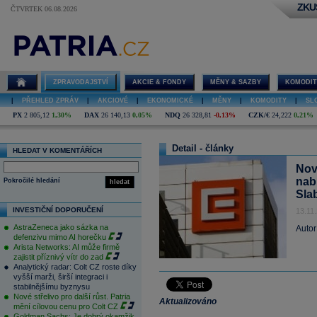
ZKU
ČTVRTEK 06.08.2026
ZPRAVODAJSTVÍ
AKCIE & FONDY
MĚNY & SAZBY
KOMODIT
|
PŘEHLED ZPRÁV
|
AKCIOVÉ
|
EKONOMICKÉ
|
MĚNY
|
KOMODITY
|
SL
PX
2 805,12
1,30%
DAX
26 140,13
0,05%
NDQ
26 328,81
-0,13%
CZK/€
24,222
0,21%
Detail - články
HLEDAT V KOMENTÁŘÍCH
Nov
nabí
Pokročilé hledání
hledat
Sla
INVESTIČNÍ DOPORUČENÍ
13.11
AstraZeneca jako sázka na
Autor
defenzivu mimo AI horečku
Arista Networks: AI může firmě
zajistit příznivý vítr do zad
Analytický radar: Colt CZ roste díky
vyšší marži, širší integraci i
stabilnějšímu byznysu
Nové střelivo pro další růst. Patria
Aktualizováno
mění cílovou cenu pro Colt CZ
Goldman Sachs: Je dobrý okamžik