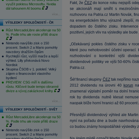
Fakt, že
ČEZ
do konce roku nejspíš odep
využít poklesu Microsoftu. Nvidia
dál tahounem AI boomu
se akcionáři mají smířit s meziroční
rozhovoru na Patria.cz Martin Novák, fin
více...
na energetickém trhu výrazně zlepší, 
VÝSLEDKY SPOLEČNOSTÍ - ČR
dopadem do čistého zisku. Interven
Růst MercadoLibre akceleruje na 50
pozitivní, jejich vliv na výsledky ale bude
%. Podle trhu ale roste příliš draze
Nintendo navýšilo zisk o 150
„Očekávaný pokles čistého zisku v roc
procent. Switch 2 a Mario pomohly
které jsou nehotovostní účetní operací
navzdory dražším čipům
rozhodování o konkrétní výši divid
Rychlejší růst, vyšší marže a lepší
výhled. Lilly překonává Novo
dividendové politiky ve výši 50-60% čis
Nordisk
Patria.cz.
Skupina ČSOB v 1. pololetí: Velký
zájem o financování vlastního
bydlení
Šéf financí skupiny
ČEZ
tak nepřímo nazna
PREVIEW: CSG míří k dalšímu
2012 dividendu na úrovni 40
korun
na 
růstu. Klíčové bude tempo obranné
divize a vývoj zakázkové knihy
znamenal výplatní poměr na dolní hranici
rok by dividenda nutně klesat nemuse
více...
naopak blíže horní hranici až 60 procent 
VÝSLEDKY SPOLEČNOSTÍ - SVĚT
Přesnější dividendový výhled ale Marti
Růst MercadoLibre akceleruje na 50
nyní na pořadu dne a bude navrhována 
%. Podle trhu ale roste příliš draze
co budou známy hospodářské výsledky za c
Nintendo navýšilo zisk o 150
procent. Switch 2 a Mario pomohly
Na jiném místě označil Martin Novák di
navzdory dražším čipům