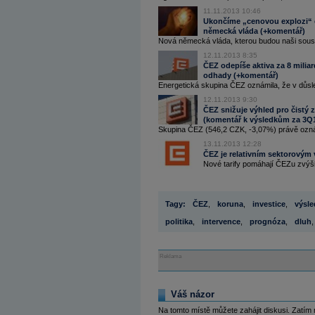
11.11.2013 10:46
Ukončíme „cenovou explozi“ e
německá vláda (+komentář)
Nová německá vláda, kterou budou naši souse
12.11.2013 8:35
ČEZ odepíše aktiva za 8 milia
odhady (+komentář)
Energetická skupina ČEZ oznámila, že v důsled
12.11.2013 9:30
ČEZ snižuje výhled pro čistý z
(komentář k výsledkům za 3Q
Skupina ČEZ (546,2 CZK, -3,07%) právě ozná
13.11.2013 12:28
ČEZ je relativním sektorovým v
Nové tarify pomáhají ČEZu zvýšit
Tagy:
ČEZ
,
koruna
,
investice
,
výsle
politika
,
intervence
,
prognóza
,
dluh
,
Reklama
Váš názor
Na tomto místě můžete zahájit diskusi. Zatím