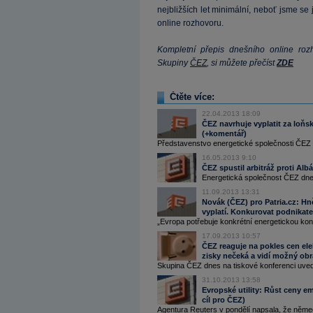
nejbližších let minimální, neboť jsme se j
online rozhovoru.
Kompletní přepis dnešního online ro
Skupiny
ČEZ
, si můžete přečíst
ZDE
Čtěte více:
22.04.2013 18:09
ČEZ navrhuje vyplatit za loňs
(+komentář)
Představenstvo energetické společnosti ČEZ na
16.05.2013 9:10
ČEZ spustil arbitráž proti Alb
Energetická společnost ČEZ dnes
11.09.2013 13:31
Novák (ČEZ) pro Patria.cz: Hn
vyplatí. Konkurovat podnikate
„Evropa potřebuje konkrétní energetickou konc
17.09.2013 10:57
ČEZ reaguje na pokles cen elek
zisky nečeká a vidí možný obr
Skupina ČEZ dnes na tiskové konferenci uvedla
31.10.2013 13:58
Evropské utility: Růst ceny e
cíl pro ČEZ)
Agentura Reuters v pondělí napsala, že něme