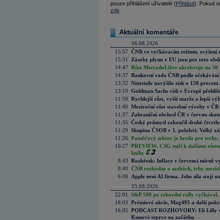
pouze přihlášení uživatelé (
Přihlásit
). Pokud ne
zde
.
Aktuální komentáře
06.08.2026
15:57
ČNB ve vyčkávacím režimu, zvýšení s
15:31
Zásoby plynu v EU jsou pro toto obdo
14:47
Růst MercadoLibre akceleruje na 50 %
14:37
Bankovní rada ČNB podle očekávání 
13:32
Nintendo navýšilo zisk o 150 procen
13:19
Goldman Sachs vidí v Evropě přehlíže
11:59
Rychlejší růst, vyšší marže a lepší v
11:40
Meziroční růst stavební výroby v ČR
11:37
Zahraniční obchod ČR v červnu skonč
11:35
Český průmysl zakončil druhé čtvrtlet
11:29
Skupina ČSOB v 1. pololetí: Velký zá
11:26
Paměťový sektor je brzda pro techy,
10:27
PREVIEW: CSG míří k dalšímu růstu.
knihy
8:43
Rozbřesk: Inflace v červenci mírně v
8:40
ČNB rozhodne o sazbách, trhy mezitím
6:08
Apple není AI firma. Jeho síla stojí n
05.08.2026
22:01
S&P 500 po rekordní rally vyčkával,
18:03
Prémiové akcie, Mag495 a další pokr
16:05
PODCAST ROZHOVORY: Eli Lilly vs. 
Kunové teprve na začátku