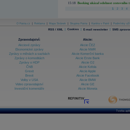
15:18
Booking ukázal odolnost cestovního trh
1
2
3
4
O Patria.cz
|
Reklama
|
Mapa Stránek
|
Skupina Patria
|
Kariéra v Patrii
|
Podmínky uží
|
Cookies
|
|
RSS / XML
E-mail newsletter
SMS zpravod
Zpravodajství:
Akcie:
Akciové zprávy
Akcie ČEZ
Ekonomické zprávy
Akcie NWR
Zprávy o měnách a sazbách
Akcie Komerční banka
Zprávy o komoditách
Akcie Erste Bank
Zprávy o HDP
Akcie O2
ČNB
Akcie Kofola
Grexit
Akcie Apple
Brexit
Akcie Facebook
Volby v USA
Akcie BMW
Video zpravodajství
Akcie GE
Investiční komentáře
Akcie Moneta
Tvorba apl