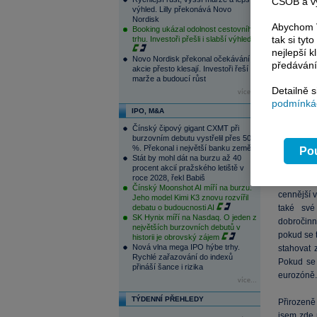
ČSOB a vy
konkurenč
výhled. Lilly překonává Novo
Nordisk
sebe ani t
Abychom V
Booking ukázal odolnost cestovního
tak si ty
trhu. Investoři přešli i slabší výhled
--Rostouc
nejlepší k
Novo Nordisk překonal očekávání,
Právě to 
předávání
akcie přesto klesají. Investoři řeší
za méně 
marže a budoucí růst
konkurenc
Detailně 
více...
odpovídal
podmínkác
IPO, M&A
výše, než 
Čínský čipový gigant CXMT při
burzovním debutu vystřelil přes 500
--Pokud v
%. Překonal i největší banku země
Pou
nákup svý
Stát by mohl dát na burzu až 40
protějšku
procent akcií pražského letiště v
roce 2028, řekl Babiš
dokonce ř
Čínský Moonshot AI míří na burzu.
cennější v
Jeho model Kimi K3 znovu rozvířil
debatu o budoucnosti AI
také své
SK Hynix míří na Nasdaq. O jeden z
dobročinn
největších burzovních debutů v
pokud se t
historii je obrovský zájem
Nová vlna mega IPO hýbe trhy.
stahovat 
Rychlé zařazování do indexů
Pokud se 
přináší šance i rizika
eurozóně.
více...
TÝDENNÍ PŘEHLEDY
Přirozeně
jsem zde 