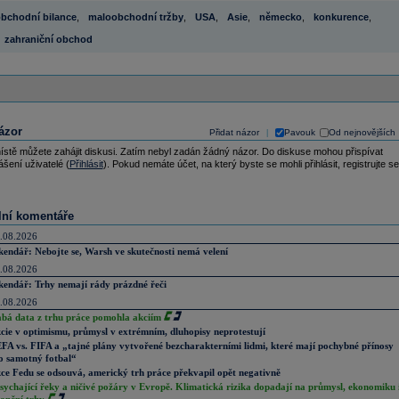
bchodní bilance
,
maloobchodní tržby
,
USA
,
Asie
,
německo
,
konkurence
,
zahraniční obchod
ázor
Přidat názor
Pavouk
Od nejnovějších
|
ístě můžete zahájit diskusi. Zatím nebyl zadán žádný názor. Do diskuse mohou přispívat
ášení uživatelé (
Přihlásit
). Pokud nemáte účet, na který byste se mohli přihlásit, registrujte se
lní komentáře
.08.2026
kendář: Nebojte se, Warsh ve skutečnosti nemá velení
.08.2026
kendář: Trhy nemají rády prázdné řeči
.08.2026
abá data z trhu práce pomohla akciím
cie v optimismu, průmysl v extrémním, dluhopisy neprotestují
FA vs. FIFA a „tajné plány vytvořené bezcharakterními lidmi, které mají pochybné přínosy
o samotný fotbal“
ce Fedu se odsouvá, americký trh práce překvapil opět negativně
sychající řeky a ničivé požáry v Evropě. Klimatická rizika dopadají na průmysl, ekonomiku 