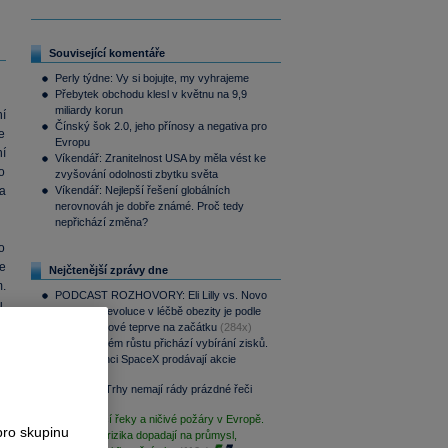
Související komentáře
Perly týdne: Vy si bojujte, my vyhrajeme
Přebytek obchodu klesl v květnu na 9,9
miliardy korun
í
Čínský šok 2.0, jeho přínosy a negativa pro
e
Evropu
í
Víkendář: Zranitelnost USA by měla vést ke
o
zvyšování odolnosti zbytku světa
a
Víkendář: Nejlepší řešení globálních
nerovnováh je dobře známé. Proč tedy
nepřichází změna?
o
e
Nejčtenější zprávy dne
.
PODCAST ROZHOVORY: Eli Lilly vs. Novo
u,
Nordisk. Revoluce v léčbě obezity je podle
u
MUDr. Kunové teprve na začátku
(284x)
i
Po raketovém růstu přichází vybírání zisků.
Zaměstnanci SpaceX prodávají akcie
e
(200x)
Víkendář: Trhy nemají rády prázdné řeči
(117x)
:
Vysychající řeky a ničivé požáry v Evropě.
pro skupinu
Klimatická rizika dopadají na průmysl,
o