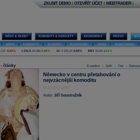
ZKUSIT DEMO
OTEVŘÍT ÚČET
WEBTRADER
|
|
|
MĚNY & SAZBY
KOMODITY & DERIVÁTY
EKONOMIKA
PRÁVO
MOJ
|
MĚNY
|
KOMODITY
|
SLOUPKY
|
ROZHOVORY
|
VIDEO
|
MONITORING
|
,232
-0,02%
CZK/$
20,966
0,00%
AU
4 339,26
0,00%
BRT
83,08
4,61%
 - články
E-mailem
Zpět
Tisk
Diskutu
|
|
|
Německo v centru přetahování o
nejvzácnější komoditu
02.12.2013 19:50
Autor:
Jiří Soustružník