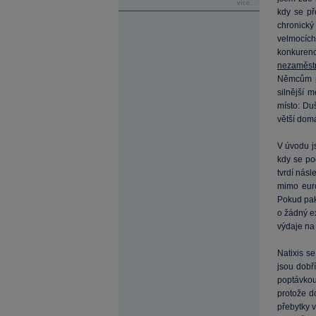
více...
kdy se př
chronický
velmocíc
konkurenc
nezaměst
Němcům po
silnější 
místo: Du
větší domá
V úvodu j
kdy se po
tvrdí nás
mimo euro
Pokud pak
o žádný e
výdaje na 
Natixis s
jsou dobř
poptávkou
protože d
přebytky v