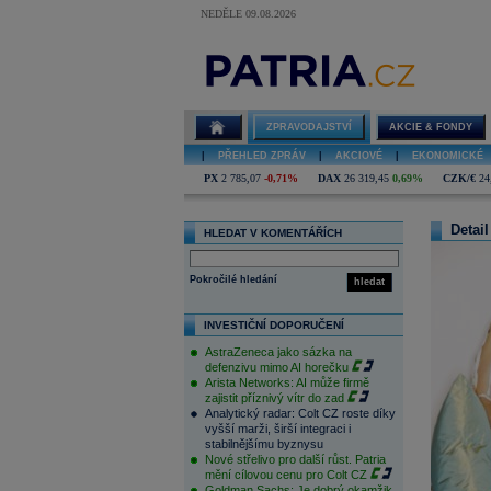
NEDĚLE 09.08.2026
ZPRAVODAJSTVÍ
AKCIE & FONDY
|
PŘEHLED ZPRÁV
|
AKCIOVÉ
|
EKONOMICKÉ
PX
2 785,07
-0,71%
DAX
26 319,45
0,69%
CZK/€
24
Detail
HLEDAT V KOMENTÁŘÍCH
Pokročilé hledání
hledat
INVESTIČNÍ DOPORUČENÍ
AstraZeneca jako sázka na
defenzivu mimo AI horečku
Arista Networks: AI může firmě
zajistit příznivý vítr do zad
Analytický radar: Colt CZ roste díky
vyšší marži, širší integraci i
stabilnějšímu byznysu
Nové střelivo pro další růst. Patria
mění cílovou cenu pro Colt CZ
Goldman Sachs: Je dobrý okamžik