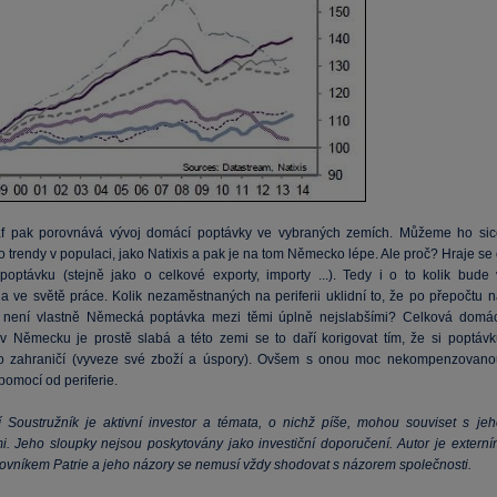
af pak porovnává vývoj domácí poptávky ve vybraných zemích. Můžeme ho sic
o trendy v populaci, jako Natixis a pak je na tom Německo lépe. Ale proč? Hraje se
poptávku (stejně jako o celkové exporty, importy ...). Tedy i o to kolik bude 
a ve světě práce. Kolik nezaměstnaných na periferii uklidní to, že po přepočtu n
 není vlastně Německá poptávka mezi těmi úplně nejslabšími? Celková domác
v Německu je prostě slabá a této zemi se to daří korigovat tím, že si poptávk
o zahraničí (vyveze své zboží a úspory). Ovšem s onou moc nekompenzovano
pomocí od periferie.
ří Soustružník je aktivní investor a témata, o nichž píše, mohou souviset s jeh
mi. Jeho sloupky nejsou poskytovány jako investiční doporučení. Autor je externí
ovníkem Patrie a jeho názory se nemusí vždy shodovat s názorem společnosti.