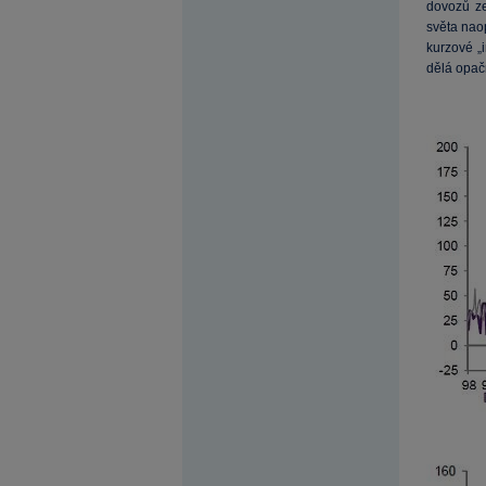
dovozů ze
světa nao
kurzové „
dělá opač