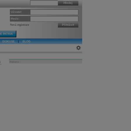
Hledej
Uživatel:
Heslo:
Nová registrace
Přihlásit
E PATRIA
DISKUSE
|
BLOG
j
Reklama