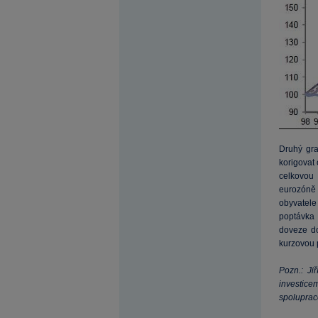
Druhý gr
korigovat 
celkovou 
eurozóně 
obyvatele
poptávka 
doveze d
kurzovou 
Pozn.: Ji
investice
spoluprac