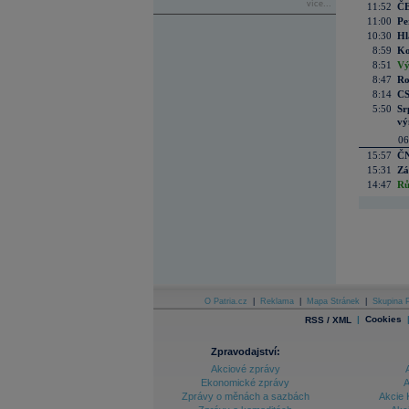
více...
11:52
ČE
11:00
Pe
10:30
Hl
8:59
Ko
8:51
Vý
8:47
Ro
8:14
CS
5:50
Sr
vý
06
15:57
ČN
15:31
Zá
14:47
Rů
O Patria.cz
|
Reklama
|
Mapa Stránek
|
Skupina P
|
Cookies
RSS / XML
Zpravodajství:
Akciové zprávy
Ekonomické zprávy
A
Zprávy o měnách a sazbách
Akcie 