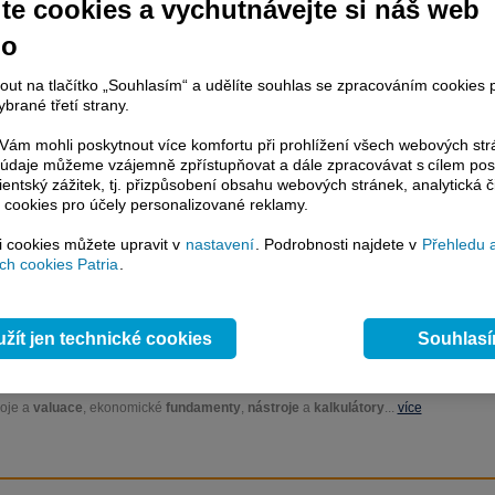
te cookies a vychutnávejte si náš web
jněny budou pouze některá čísla z eurozóny, jako je například spotřebitelská
no
nout na tlačítko „Souhlasím“ a udělíte souhlas se zpracováním cookies 
brané třetí strany.
račování článku je dostupné jen klientům placených služeb
Patria Plus
/
estor Plus
případně uživatelům platformy
Patria Direct
. Pokud jste klientem
ám mohli poskytnout více komfortu při prohlížení všech webových st
hto služeb, potom je nutné se
Přihlásit
.
to údaje můžeme vzájemně zpřístupňovat a dále zpracovávat s cílem pos
lientský zážitek, tj. přizpůsobení obsahu webových stránek, analytická č
ámci placeného informačního servisu získáte
 cookies pro účely personalizované reklamy.
řístup ke
kompletnímu zpravodajství
.patria.cz bez jakýchkoliv omezení. Veškeré
si cookies můžete upravit v
nastavení
. Podrobnosti najdete v
Přehledu 
rávy, komentáře a horké zprávy jsou
h cookies Patria
.
brazovány terminálovou metodou (bez nutnosti obnovovat stránku) bez
ždění a v plné verzi.
žít jen technické cookies
Souhlas
en zpravodajství, ale i další služby získáte v Patria Plus / Investor Plus -
sms
e-mailové
zpravodajství,
data
z finančních trhů v reálném čase, kompletní
lytický servis
, rozsáhlé
databáze
časových řad ke stažení,
prognózy
oje a
valuace
, ekonomické
fundamenty
,
nástroje
a
kalkulátory
...
více