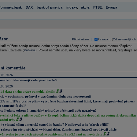
Commerzbank
,
DAX
,
bank of america
,
indexy
,
akcie
,
FTSE
,
Evropa
ázor
Přidat názor
Pavouk
Od nejnovějších
|
ístě můžete zahájit diskusi. Zatím nebyl zadán žádný názor. Do diskuse mohou přispívat
ášení uživatelé (
Přihlásit
). Pokud nemáte účet, na který byste se mohli přihlásit, registrujte se
lní komentáře
.08.2026
kendář: Trhy nemají rády prázdné řeči
.08.2026
abá data z trhu práce pomohla akciím
cie v optimismu, průmysl v extrémním, dluhopisy neprotestují
FA vs. FIFA a „tajné plány vytvořené bezcharakterními lidmi, které mají pochybné přínosy
o samotný fotbal“
ce Fedu se odsouvá, americký trh práce překvapil opět negativně
sychající řeky a ničivé požáry v Evropě. Klimatická rizika dopadají na průmysl, ekonomiku 
nanční trhy
 je vlastně cílem americké centrální banky? Nasliboval toho Warsh příliš?
 raketovém růstu přichází vybírání zisků. Zaměstnanci SpaceX prodávají akcie
věr týdne je pro akcie převážně pozitivní při vyčkávání na nová data