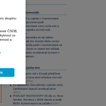
Související komentáře
pro skupinu
UniCredit už si zajistila v Commerzbank
více než 30procentní podíl
Šéfka Commerzbank chce zvýšit zisk a
ukázat, že nabídku od UniCredit
ránek ČSOB,
nepotřebuje
kytnout co
Americká ekonomika ne tak daleko
innost a
potenciálu, ale bez investic blízko recesi
UniCredit zvýšila podíl v Commerzbank na
26 procent, místo ve vedení teď nežádá
a
Německé banky se připravují na boom v
obranném sektoru
Nejčtenější zprávy dne
ím
Goldman Sachs vidí v Evropě přehlížené
příležitosti. U dvou akcií očekává více než
100% růst
(878x)
Po raketovém růstu přichází vybírání zisků.
Zaměstnanci SpaceX prodávají akcie
(866x)
PODCAST ROZHOVORY: Eli Lilly vs. Novo
Nordisk. Revoluce v léčbě obezity je podle
MUDr. Kunové teprve na začátku
(636x)