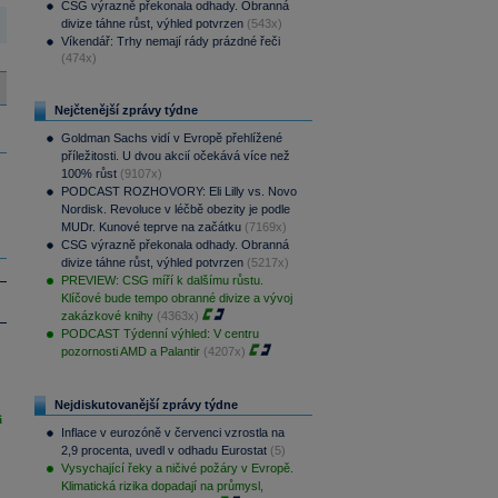
CSG výrazně překonala odhady. Obranná
divize táhne růst, výhled potvrzen
(543x)
Víkendář: Trhy nemají rády prázdné řeči
(474x)
Nejčtenější zprávy týdne
Goldman Sachs vidí v Evropě přehlížené
příležitosti. U dvou akcií očekává více než
100% růst
(9107x)
PODCAST ROZHOVORY: Eli Lilly vs. Novo
Nordisk. Revoluce v léčbě obezity je podle
MUDr. Kunové teprve na začátku
(7169x)
CSG výrazně překonala odhady. Obranná
divize táhne růst, výhled potvrzen
(5217x)
PREVIEW: CSG míří k dalšímu růstu.
Klíčové bude tempo obranné divize a vývoj
zakázkové knihy
(4363x)
PODCAST Týdenní výhled: V centru
pozornosti AMD a Palantir
(4207x)
Nejdiskutovanější zprávy týdne
i
Inflace v eurozóně v červenci vzrostla na
2,9 procenta, uvedl v odhadu Eurostat
(5)
Vysychající řeky a ničivé požáry v Evropě.
Klimatická rizika dopadají na průmysl,