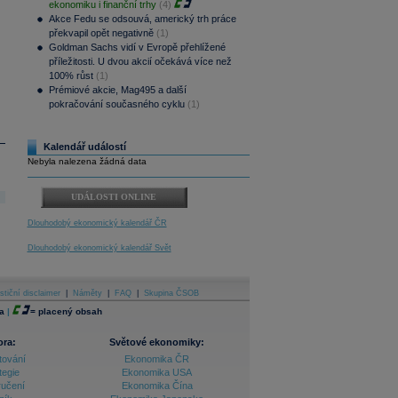
ekonomiku i finanční trhy
(4)
Akce Fedu se odsouvá, americký trh práce
překvapil opět negativně
(1)
Goldman Sachs vidí v Evropě přehlížené
příležitosti. U dvou akcií očekává více než
100% růst
(1)
Prémiové akcie, Mag495 a další
pokračování současného cyklu
(1)
Kalendář událostí
Nebyla nalezena žádná data
UDÁLOSTI ONLINE
Dlouhodobý ekonomický kalendář ČR
Dlouhodobý ekonomický kalendář Svět
stiční disclaimer
|
Náměty
|
FAQ
|
Skupina ČSOB
a
|
=
placený obsah
ora:
Světové ekonomiky:
tování
Ekonomika ČR
tegie
Ekonomika USA
ručení
Ekonomika Čína