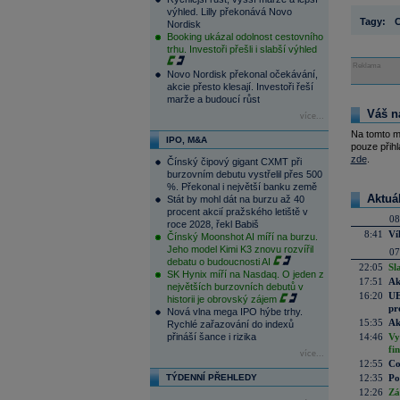
výhled. Lilly překonává Novo
Tagy:
Nordisk
Booking ukázal odolnost cestovního
trhu. Investoři přešli i slabší výhled
Reklama
Novo Nordisk překonal očekávání,
akcie přesto klesají. Investoři řeší
marže a budoucí růst
Váš n
více...
Na tomto m
IPO, M&A
pouze přihl
zde
.
Čínský čipový gigant CXMT při
burzovním debutu vystřelil přes 500
%. Překonal i největší banku země
Aktuá
Stát by mohl dát na burzu až 40
procent akcií pražského letiště v
08
roce 2028, řekl Babiš
8:41
Ví
Čínský Moonshot AI míří na burzu.
Jeho model Kimi K3 znovu rozvířil
07
debatu o budoucnosti AI
22:05
Sl
SK Hynix míří na Nasdaq. O jeden z
17:51
Ak
největších burzovních debutů v
16:20
UE
historii je obrovský zájem
pr
Nová vlna mega IPO hýbe trhy.
15:35
Ak
Rychlé zařazování do indexů
přináší šance i rizika
14:46
Vy
fi
více...
12:55
Co
TÝDENNÍ PŘEHLEDY
12:35
Po
12:26
Zá