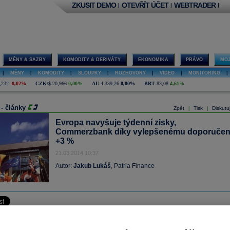
ZKUSIT DEMO
OTEVŘÍT ÚČET
WEBTRADER
|
|
|
MĚNY & SAZBY
KOMODITY & DERIVÁTY
EKONOMIKA
PRÁVO
MOJ
|
MĚNY
|
KOMODITY
|
SLOUPKY
|
ROZHOVORY
|
VIDEO
|
MONITORING
|
,232
-0,02%
CZK/$
20,966
0,00%
AU
4 339,26
0,00%
BRT
83,08
4,61%
 - články
Zpět
Tisk
Diskutu
|
|
Evropa navyšuje týdenní zisky,
Commerzbank díky vylepšenému doporučen
+3 %
21.03.2014 10:37
Autor:
Jakub Lukáš
, Patria Finance
kcie si poslední obchodní den týdne připisují další zisky a směřují tak k nejlepším
za posledních pět týdnů. Na programu dnes nejsou žádná důležitější makrodata,