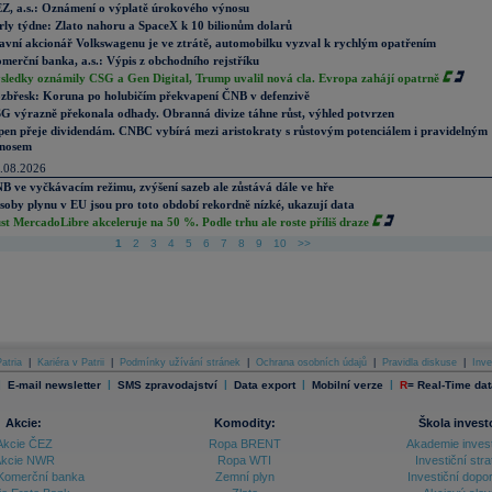
Z, a.s.: Oznámení o výplatě úrokového výnosu
rly týdne: Zlato nahoru a SpaceX k 10 bilionům dolarů
avní akcionář Volkswagenu je ve ztrátě, automobilku vyzval k rychlým opatřením
merční banka, a.s.: Výpis z obchodního rejstříku
sledky oznámily CSG a Gen Digital, Trump uvalil nová cla. Evropa zahájí opatrně
zbřesk: Koruna po holubičím překvapení ČNB v defenzivě
G výrazně překonala odhady. Obranná divize táhne růst, výhled potvrzen
pen přeje dividendám. CNBC vybírá mezi aristokraty s růstovým potenciálem i pravidelným
nosem
.08.2026
B ve vyčkávacím režimu, zvýšení sazeb ale zůstává dále ve hře
soby plynu v EU jsou pro toto období rekordně nízké, ukazují data
st MercadoLibre akceleruje na 50 %. Podle trhu ale roste příliš draze
1
2
3
4
5
6
7
8
9
10
>>
atria
|
Kariéra v Patrii
|
Podmínky užívání stránek
|
Ochrana osobních údajů
|
Pravidla diskuse
|
Inve
|
|
|
|
|
E-mail newsletter
SMS zpravodajství
Data export
Mobilní verze
R
=
Real-Time dat
Akcie:
Komodity:
Škola invest
Akcie ČEZ
Ropa BRENT
Akademie inves
kcie NWR
Ropa WTI
Investiční stra
Komerční banka
Zemní plyn
Investiční dopo