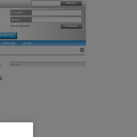
Hledej
Uživatel:
Heslo:
Nová registrace
Přihlásit
E PATRIA
DISKUSE
|
BLOG
j
Reklama
í
u