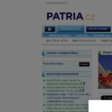
SOBOTA 08.08.2026
ZPRAVODAJSTVÍ
AKCIE & FONDY
|
PŘEHLED ZPRÁV
|
AKCIOVÉ
|
EKONOMICKÉ
PX
2 785,07
-0,71%
DAX
26 319,45
0,69%
CZK/€
24
Detail
HLEDAT V KOMENTÁŘÍCH
Pokročilé hledání
hledat
INVESTIČNÍ DOPORUČENÍ
AstraZeneca jako sázka na
defenzivu mimo AI horečku
Arista Networks: AI může firmě
zajistit příznivý vítr do zad
Analytický radar: Colt CZ roste díky
vyšší marži, širší integraci i
stabilnějšímu byznysu
Evropské a
Nové střelivo pro další růst. Patria
mění cílovou cenu pro Colt CZ
výsledku 
Goldman Sachs: Je dobrý okamžik