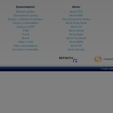
Zpravodajství:
Akcie:
Akciové zprávy
Akcie ČEZ
Ekonomické zprávy
Akcie NWR
Zprávy o měnách a sazbách
Akcie Komerční banka
Zprávy o komoditách
Akcie Erste Bank
Zprávy o HDP
Akcie O2
ČNB
Akcie Kofola
Grexit
Akcie Apple
Brexit
Akcie Facebook
Volby v USA
Akcie BMW
Video zpravodajství
Akcie GE
Investiční komentáře
Akcie Moneta
Tvorba apl