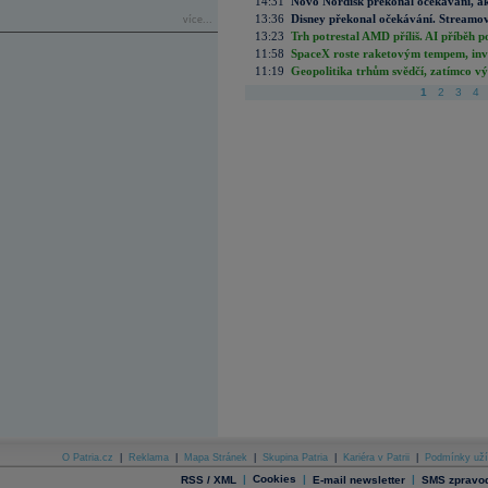
14:31
Novo Nordisk překonal očekávání, akci
13:36
Disney překonal očekávání. Streamova
více...
13:23
Trh potrestal AMD příliš. AI příběh p
11:58
SpaceX roste raketovým tempem, inves
11:19
Geopolitika trhům svědčí, zatímco v
1
2
3
4
O Patria.cz
|
Reklama
|
Mapa Stránek
|
Skupina Patria
|
Kariéra v Patrii
|
Podmínky uží
|
Cookies
|
|
RSS / XML
E-mail newsletter
SMS zpravod