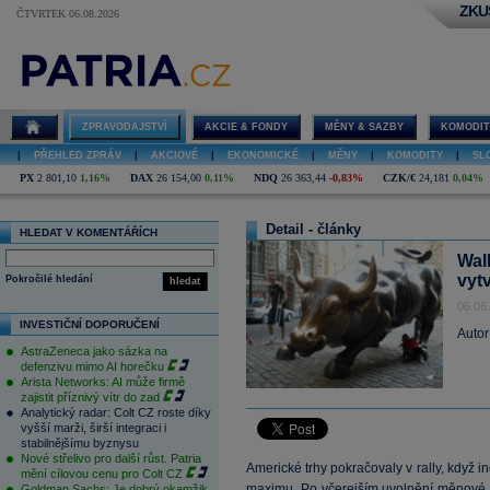
ZKU
ČTVRTEK 06.08.2026
ZPRAVODAJSTVÍ
AKCIE & FONDY
MĚNY & SAZBY
KOMODIT
|
PŘEHLED ZPRÁV
|
AKCIOVÉ
|
EKONOMICKÉ
|
MĚNY
|
KOMODITY
|
SL
PX
2 801,10
1,16%
DAX
26 154,00
0,11%
NDQ
26 363,44
-0,83%
CZK/€
24,181
0,04%
Detail - články
HLEDAT V KOMENTÁŘÍCH
Wal
vyt
Pokročilé hledání
hledat
06.06
INVESTIČNÍ DOPORUČENÍ
Autor
AstraZeneca jako sázka na
defenzivu mimo AI horečku
Arista Networks: AI může firmě
zajistit příznivý vítr do zad
Analytický radar: Colt CZ roste díky
vyšší marži, širší integraci i
stabilnějšímu byznysu
Nové střelivo pro další růst. Patria
Americké trhy pokračovaly v rally, když 
mění cílovou cenu pro Colt CZ
maximu. Po včerejším uvolnění měnové p
Goldman Sachs: Je dobrý okamžik