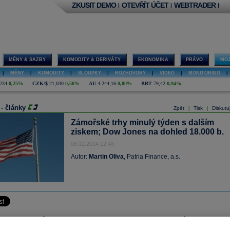
ZKUSIT DEMO
OTEVŘÍT ÚČET
WEBTRADER
|
|
|
MĚNY & SAZBY
KOMODITY & DERIVÁTY
EKONOMIKA
PRÁVO
MOJ
|
MĚNY
|
KOMODITY
|
SLOUPKY
|
ROZHOVORY
|
VIDEO
|
MONITORING
|
234
0,25%
CZK/$
21,030
0,50%
AU
4 244,16
0,00%
BRT
79,42
0,94%
 - články
Zpět
Tisk
Diskutu
|
|
Zámořské trhy minulý týden s dalším
ziskem; Dow Jones na dohled 18.000 b.
08.12.2014 12:43
Autor:
Martin Oliva
, Patria Finance, a.s.
m akciovým trhům se v minulém týdnu díky solidním makrodatům opět dařilo 
k zaznamenaly již sedmý růstový týden v řadě. Index
S&P
500 přidal 0,4 %,
Do