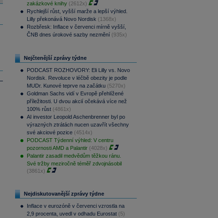
zakázkové knihy
(2612x)
Rychlejší růst, vyšší marže a lepší výhled.
Lilly překonává Novo Nordisk
(1368x)
Rozbřesk: Inflace v červenci mírně vyšší,
ČNB dnes úrokové sazby nezmění
(935x)
Nejčtenější zprávy týdne
PODCAST ROZHOVORY: Eli Lilly vs. Novo
Nordisk. Revoluce v léčbě obezity je podle
MUDr. Kunové teprve na začátku
(5270x)
Goldman Sachs vidí v Evropě přehlížené
příležitosti. U dvou akcií očekává více než
100% růst
(4861x)
AI investor Leopold Aschenbrenner byl po
výrazných ztrátách nucen uzavřít všechny
své akciové pozice
(4514x)
PODCAST Týdenní výhled: V centru
pozornosti AMD a Palantir
(4028x)
Palantir zasadil medvědům těžkou ránu.
Své tržby meziročně téměř zdvojnásobil
(3861x)
Nejdiskutovanější zprávy týdne
Inflace v eurozóně v červenci vzrostla na
2,9 procenta, uvedl v odhadu Eurostat
(5)