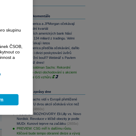
Související komentáře
a
e
Bank of America a JPMorgan očekávají
další rekordní kvartál
pro skupinu
Pět největších amerických bank hlásí
rekordních 134 miliard z tradingu. Velmi
-
dobrý rok čekají i letos
n
,
ránek ČSOB,
Bank of America předčila očekávání, dařilo
kytnout co
se tradingu i divizi poskytování úvěrů
innost a
Jak ustát tržní bouři? Webinář s Pavlem
Mokošem již dnes!
ž
Výsledky Goldman Sachs: Rekordní
čtvrtletí pro divizi obchodování s akciemi
a
posílá akcie GS vzhůru
Nejčtenější zprávy dne
ím
Goldman Sachs vidí v Evropě přehlížené
příležitosti. U dvou akcií očekává více než
100% růst
(4860x)
PODCAST ROZHOVORY: Eli Lilly vs. Novo
Nordisk. Revoluce v léčbě obezity je podle
MUDr. Kunové teprve na začátku
(2655x)
PREVIEW: CSG míří k dalšímu růstu.
Klíčové bude tempo obranné divize a vývoj