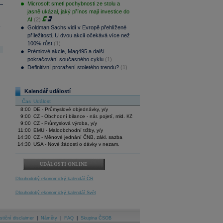
Microsoft smetl pochybnosti ze stolu a
jasně ukázal, jaký přínos mají investice do
AI
(2)
.
Goldman Sachs vidí v Evropě přehlížené
příležitosti. U dvou akcií očekává více než
100% růst
(1)
Prémiové akcie, Mag495 a další
pokračování současného cyklu
(1)
Definitivní proražení stoletého trendu?
(1)
Kalendář událostí
Čas
Událost
8:00
DE - Průmyslové objednávky, y/y
9:00
CZ - Obchodní bilance - nár. pojetí, mld. Kč
9:00
CZ - Průmyslová výroba, y/y
11:00
EMU - Maloobchodní tržby, y/y
14:30
CZ - Měnové jednání ČNB, zákl. sazba
14:30
USA - Nové žádosti o dávky v nezam.
UDÁLOSTI ONLINE
Dlouhodobý ekonomický kalendář ČR
Dlouhodobý ekonomický kalendář Svět
stiční disclaimer
|
Náměty
|
FAQ
|
Skupina ČSOB