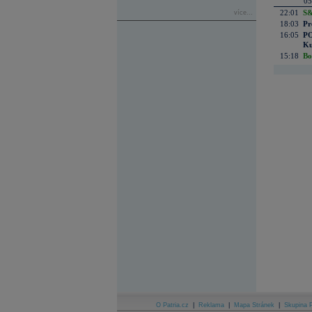
05
22:01
S&
více...
18:03
Pr
16:05
PO
Ku
15:18
Bo
O Patria.cz
|
Reklama
|
Mapa Stránek
|
Skupina P