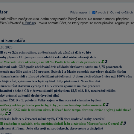
ázor
Přidat názor
Pavouk
Od nejnovějších
|
ístě můžete zahájit diskusi. Zatím nebyl zadán žádný názor. Do diskuse mohou přispívat
ášení uživatelé (
Přihlásit
). Pokud nemáte účet, na který byste se mohli přihlásit, registrujte se
lní komentáře
.08.2026
B ve vyčkávacím režimu, zvýšení sazeb ale zůstává dále ve hře
soby plynu v EU jsou pro toto období rekordně nízké, ukazují data
st MercadoLibre akceleruje na 50 %. Podle trhu ale roste příliš draze
nkovní rada ČNB podle očekávání drží základní úrokovou sazbu na 3,75 procentech
ntendo navýšilo zisk o 150 procent. Switch 2 a Mario pomohly navzdory dražším čipům
ldman Sachs vidí v Evropě přehlížené příležitosti. U dvou akcií očekává více než 100% růst
chlejší růst, vyšší marže a lepší výhled. Lilly překonává Novo Nordisk
ziroční růst stavební výroby v ČR v červnu zpomalil na dvě procenta
hraniční obchod ČR v červnu skončil přebytkem 15,5 mld. Kč, meziročně nižším
ský průmysl zakončil druhé čtvrtletí silně
upina ČSOB v 1. pololetí: Velký zájem o financování vlastního bydlení
měťový sektor je brzda pro techy, trhy jsou na tom dopoledne smíšeně
EVIEW: CSG míří k dalšímu růstu. Klíčové bude tempo obranné divize a vývoj zakázkové
ihy
zbřesk: Inflace v červenci mírně vyšší, ČNB dnes úrokové sazby nezmění
B rozhodne o sazbách, trhy mezitím sledují Írán a závislost Microsoftu na OpenAI
ple není AI firma. Jeho síla stojí na produktech, ekosystému a disciplíně