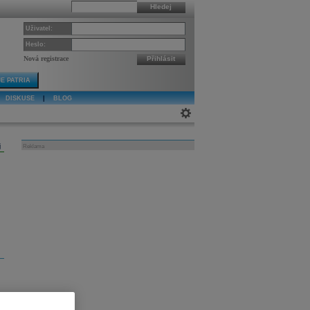
Hledej
Uživatel:
Heslo:
Nová registrace
Přihlásit
E PATRIA
DISKUSE
|
BLOG
j
Reklama
a
w