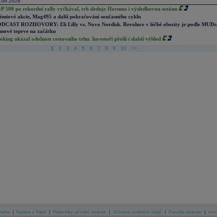
.08.2026
P 500 po rekordní rally vyčkával, trh sleduje Hormuz i výsledkovou sezónu
émiové akcie, Mag495 a další pokračování současného cyklu
DCAST ROZHOVORY: Eli Lilly vs. Novo Nordisk. Revoluce v léčbě obezity je podle MUDr
nové teprve na začátku
oking ukázal odolnost cestovního trhu. Investoři přešli i slabší výhled
1
2
3
4
5
6
7
8
9
10
>>
atria
|
Kariéra v Patrii
|
Podmínky užívání stránek
|
Ochrana osobních údajů
|
Pravidla diskuse
|
Inve