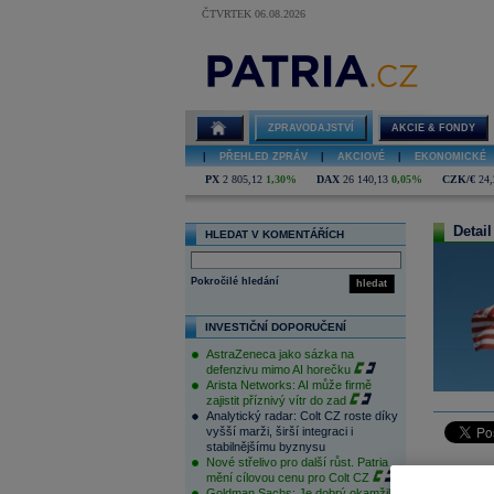
ČTVRTEK 06.08.2026
ZPRAVODAJSTVÍ
AKCIE & FONDY
|
PŘEHLED ZPRÁV
|
AKCIOVÉ
|
EKONOMICKÉ
PX
2 805,12
1,30%
DAX
26 140,13
0,05%
CZK/€
24,
Detail
HLEDAT V KOMENTÁŘÍCH
Pokročilé hledání
hledat
INVESTIČNÍ DOPORUČENÍ
AstraZeneca jako sázka na
defenzivu mimo AI horečku
Arista Networks: AI může firmě
zajistit příznivý vítr do zad
Analytický radar: Colt CZ roste díky
vyšší marži, širší integraci i
stabilnějšímu byznysu
Nové střelivo pro další růst. Patria
Americký
mění cílovou cenu pro Colt CZ
indexy ta
Goldman Sachs: Je dobrý okamžik