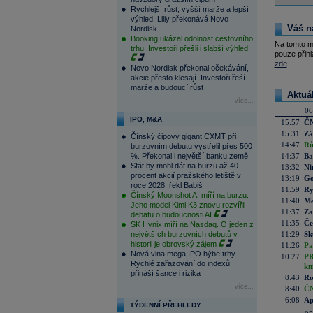
Rychlejší růst, vyšší marže a lepší
výhled. Lilly překonává Novo
Váš n
Nordisk
Booking ukázal odolnost cestovního
Na tomto m
trhu. Investoři přešli i slabší výhled
pouze přihl
zde
.
Novo Nordisk překonal očekávání,
akcie přesto klesají. Investoři řeší
marže a budoucí růst
Aktuá
více...
06
IPO, M&A
15:57
ČN
15:31
Zá
Čínský čipový gigant CXMT při
14:47
Rů
burzovním debutu vystřelil přes 500
%. Překonal i největší banku země
14:37
Ba
Stát by mohl dát na burzu až 40
13:32
Ni
procent akcií pražského letiště v
13:19
Go
roce 2028, řekl Babiš
11:59
Ry
Čínský Moonshot AI míří na burzu.
11:40
Me
Jeho model Kimi K3 znovu rozvířil
11:37
Za
debatu o budoucnosti AI
11:35
Če
SK Hynix míří na Nasdaq. O jeden z
největších burzovních debutů v
11:29
Sk
historii je obrovský zájem
11:26
Pa
Nová vlna mega IPO hýbe trhy.
10:27
PR
Rychlé zařazování do indexů
kn
přináší šance i rizika
8:43
Ro
více...
8:40
ČN
6:08
Ap
TÝDENNÍ PŘEHLEDY