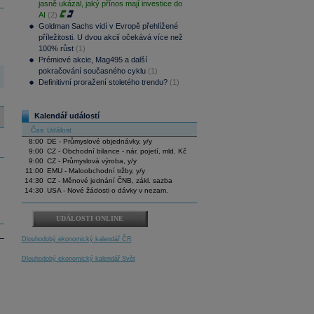
jasně ukázal, jaký přínos mají investice do
AI
(2)
Goldman Sachs vidí v Evropě přehlížené
příležitosti. U dvou akcií očekává více než
100% růst
(1)
Prémiové akcie, Mag495 a další
pokračování současného cyklu
(1)
Definitivní proražení stoletého trendu?
(1)
Kalendář událostí
Čas
Událost
8:00
DE - Průmyslové objednávky, y/y
9:00
CZ - Obchodní bilance - nár. pojetí, mld. Kč
9:00
CZ - Průmyslová výroba, y/y
11:00
EMU - Maloobchodní tržby, y/y
14:30
CZ - Měnové jednání ČNB, zákl. sazba
14:30
USA - Nové žádosti o dávky v nezam.
UDÁLOSTI ONLINE
Dlouhodobý ekonomický kalendář ČR
Dlouhodobý ekonomický kalendář Svět