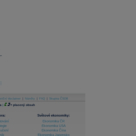
.
stiční disclaimer
|
Náměty
|
FAQ
|
Skupina ČSOB
a
|
=
placený obsah
ora:
Světové ekonomiky:
tování
Ekonomika ČR
tegie
Ekonomika USA
ručení
Ekonomika Čína
ník
Ekonomika Japonsko