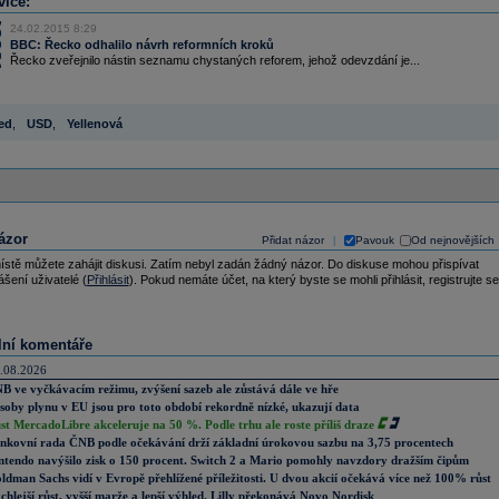
více:
24.02.2015 8:29
BBC: Řecko odhalilo návrh reformních kroků
Řecko zveřejnilo nástin seznamu chystaných reforem, jehož odevzdání je...
ed
,
USD
,
Yellenová
ázor
Přidat názor
Pavouk
Od nejnovějších
|
ístě můžete zahájit diskusi. Zatím nebyl zadán žádný názor. Do diskuse mohou přispívat
ášení uživatelé (
Přihlásit
). Pokud nemáte účet, na který byste se mohli přihlásit, registrujte se
lní komentáře
.08.2026
B ve vyčkávacím režimu, zvýšení sazeb ale zůstává dále ve hře
soby plynu v EU jsou pro toto období rekordně nízké, ukazují data
st MercadoLibre akceleruje na 50 %. Podle trhu ale roste příliš draze
nkovní rada ČNB podle očekávání drží základní úrokovou sazbu na 3,75 procentech
ntendo navýšilo zisk o 150 procent. Switch 2 a Mario pomohly navzdory dražším čipům
ldman Sachs vidí v Evropě přehlížené příležitosti. U dvou akcií očekává více než 100% růst
chlejší růst, vyšší marže a lepší výhled. Lilly překonává Novo Nordisk