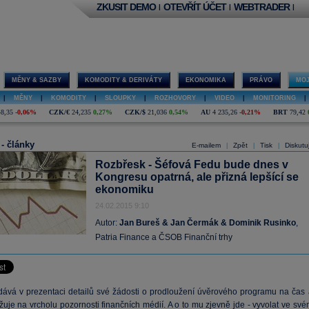
ZKUSIT DEMO
OTEVŘÍT ÚČET
WEBTRADER
|
|
|
MĚNY & SAZBY
KOMODITY & DERIVÁTY
EKONOMIKA
PRÁVO
MOJ
|
MĚNY
|
KOMODITY
|
SLOUPKY
|
ROZHOVORY
|
VIDEO
|
MONITORING
|
48,35
-0,06%
CZK/€
24,235
0,27%
CZK/$
21,036
0,54%
AU
4 235,26
-0,21%
BRT
79,42
 - články
E-mailem
Zpět
Tisk
Diskutu
|
|
|
Rozbřesk - Šéfová Fedu bude dnes v
Kongresu opatrná, ale přizná lepšící se
ekonomiku
24.02.2015 9:10
Autor:
Jan Bureš & Jan Čermák & Dominik Rusinko
,
Patria Finance a ČSOB Finanční trhy
dává v prezentaci detailů své žádosti o prodloužení úvěrového programu na čas 
žuje na vrcholu pozornosti finančních médií. A o to mu zjevně jde - vyvolat ve sv