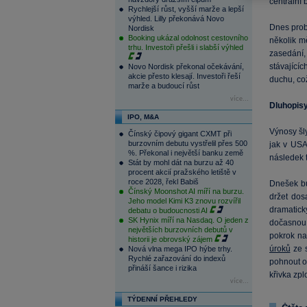
centrální 
Rychlejší růst, vyšší marže a lepší
výhled. Lilly překonává Novo
Dnes prob
Nordisk
Booking ukázal odolnost cestovního
několik m
trhu. Investoři přešli i slabší výhled
zasedání,
stávající
Novo Nordisk překonal očekávání,
akcie přesto klesají. Investoři řeší
duchu, co
marže a budoucí růst
více...
Dluhopis
IPO, M&A
Výnosy šl
Čínský čipový gigant CXMT při
burzovním debutu vystřelil přes 500
jak v USA
%. Překonal i největší banku země
následek t
Stát by mohl dát na burzu až 40
procent akcií pražského letiště v
roce 2028, řekl Babiš
Dnešek bu
Čínský Moonshot AI míří na burzu.
držet dos
Jeho model Kimi K3 znovu rozvířil
dramatick
debatu o budoucnosti AI
SK Hynix míří na Nasdaq. O jeden z
dočasnou
největších burzovních debutů v
pokrok na
historii je obrovský zájem
úroků
ze s
Nová vlna mega IPO hýbe trhy.
Rychlé zařazování do indexů
pohnout o
přináší šance i rizika
křivka zplo
více...
TÝDENNÍ PŘEHLEDY