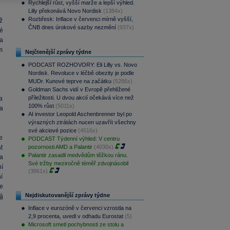
Rychlejší růst, vyšší marže a lepší výhled.
Lilly překonává Novo Nordisk
(1384x)
Rozbřesk: Inflace v červenci mírně vyšší,
ž
ČNB dnes úrokové sazby nezmění
(937x)
é
a
m
Nejčtenější zprávy týdne
PODCAST ROZHOVORY: Eli Lilly vs. Novo
Nordisk. Revoluce v léčbě obezity je podle
MUDr. Kunové teprve na začátku
(5286x)
Goldman Sachs vidí v Evropě přehlížené
příležitosti. U dvou akcií očekává více než
a
100% růst
(5011x)
a
AI investor Leopold Aschenbrenner byl po
výrazných ztrátách nucen uzavřít všechny
své akciové pozice
(4516x)
e
PODCAST Týdenní výhled: V centru
t
pozornosti AMD a Palantir
(4030x)
Palantir zasadil medvědům těžkou ránu.
za
Své tržby meziročně téměř zdvojnásobil
í
(3861x)
í
e
Nejdiskutovanější zprávy týdne
á
Inflace v eurozóně v červenci vzrostla na
2,9 procenta, uvedl v odhadu Eurostat
(5)
Microsoft smetl pochybnosti ze stolu a