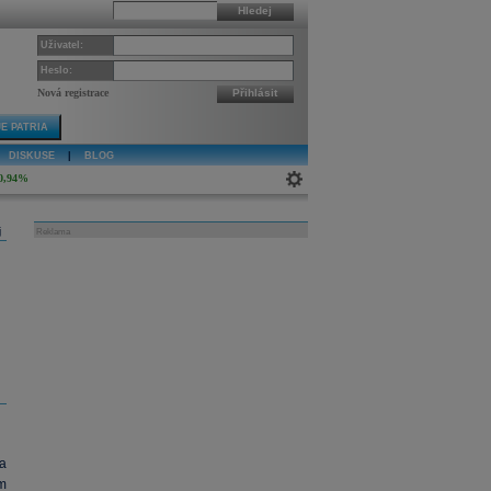
Hledej
Uživatel:
Heslo:
Nová registrace
Přihlásit
E PATRIA
DISKUSE
|
BLOG
0,94%
j
Reklama
a
ém