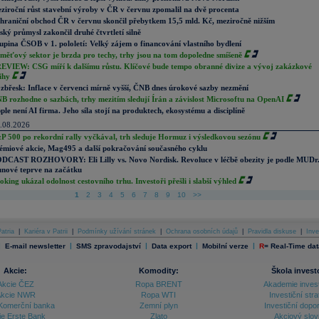
ziroční růst stavební výroby v ČR v červnu zpomalil na dvě procenta
hraniční obchod ČR v červnu skončil přebytkem 15,5 mld. Kč, meziročně nižším
ský průmysl zakončil druhé čtvrtletí silně
upina ČSOB v 1. pololetí: Velký zájem o financování vlastního bydlení
měťový sektor je brzda pro techy, trhy jsou na tom dopoledne smíšeně
EVIEW: CSG míří k dalšímu růstu. Klíčové bude tempo obranné divize a vývoj zakázkové
ihy
zbřesk: Inflace v červenci mírně vyšší, ČNB dnes úrokové sazby nezmění
B rozhodne o sazbách, trhy mezitím sledují Írán a závislost Microsoftu na OpenAI
ple není AI firma. Jeho síla stojí na produktech, ekosystému a disciplíně
.08.2026
P 500 po rekordní rally vyčkával, trh sleduje Hormuz i výsledkovou sezónu
émiové akcie, Mag495 a další pokračování současného cyklu
DCAST ROZHOVORY: Eli Lilly vs. Novo Nordisk. Revoluce v léčbě obezity je podle MUDr
nové teprve na začátku
oking ukázal odolnost cestovního trhu. Investoři přešli i slabší výhled
1
2
3
4
5
6
7
8
9
10
>>
atria
|
Kariéra v Patrii
|
Podmínky užívání stránek
|
Ochrana osobních údajů
|
Pravidla diskuse
|
Inve
|
|
|
|
|
E-mail newsletter
SMS zpravodajství
Data export
Mobilní verze
R
=
Real-Time dat
Akcie:
Komodity:
Škola invest
Akcie ČEZ
Ropa BRENT
Akademie inves
kcie NWR
Ropa WTI
Investiční stra
Komerční banka
Zemní plyn
Investiční dopo
ie Erste Bank
Zlato
Akciový slov