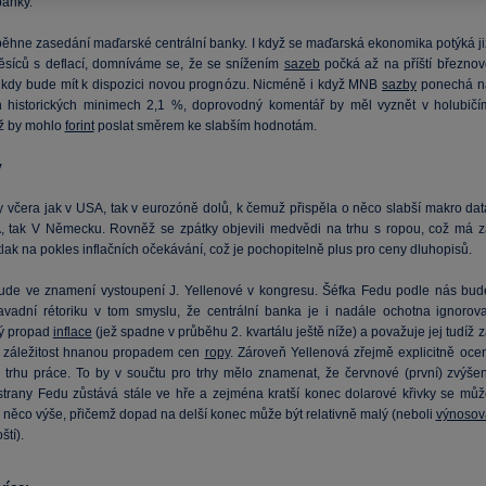
banky.
ěhne zasedání maďarské centrální banky. I když se maďarská ekonomika potýká ji
ěsíců s deflací, domníváme se, že se snížením
sazeb
počká až na příští březnov
 kdy bude mít k dispozici novou prognózu. Nicméně i když MNB
sazby
ponechá n
ch historických minimech 2,1 %, doprovodný komentář by měl vyznět v holubičí
ž by mohlo
forint
poslat směrem ke slabším hodnotám.
y
y včera jak v USA, tak v eurozóně dolů, k čemuž přispěla o něco slabší makro dat
, tak V Německu. Rovněž se zpátky objevili medvědi na trhu s ropou, což má z
lak na pokles inflačních očekávání, což je pochopitelně plus pro ceny dluhopisů.
de ve znamení vystoupení J. Yellenové v kongresu. Šéfka Fedu podle nás bud
avadní rétoriku v tom smyslu, že centrální banka je i nadále ochotna ignorova
ý propad
inflace
(jež spadne v průběhu 2. kvartálu ještě níže) a považuje jej tudíž 
 záležitost hnanou propadem cen
ropy
. Zároveň Yellenová zřejmě explicitně ocen
 trhu práce. To by v součtu pro trhy mělo znamenat, že červnové (první) zvýšen
trany Fedu zůstává stále ve hře a zejména kratší konec dolarové křivky se můž
 něco výše, přičemž dopad na delší konec může být relativně malý (neboli
výnosov
ští).