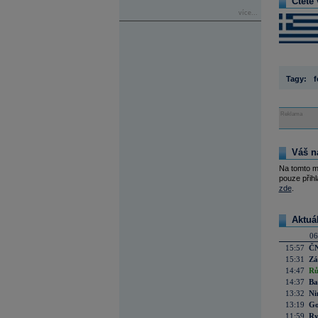
Čtěte 
více...
Tagy:
f
Reklama
Váš n
Na tomto m
pouze přihl
zde
.
Aktuá
06
15:57
ČN
15:31
Zá
14:47
Rů
14:37
Ba
13:32
Ni
13:19
Go
11:59
Ry