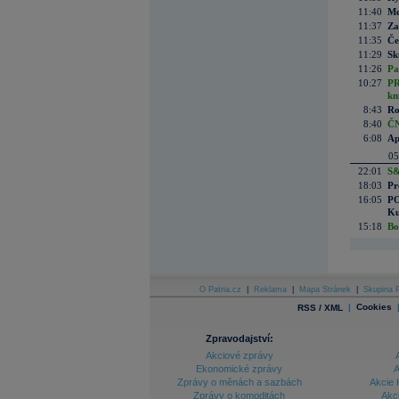
11:40
Me
11:37
Za
11:35
Če
11:29
Sk
11:26
Pa
10:27
PR
kn
8:43
Ro
8:40
ČN
6:08
Ap
05
22:01
S&
18:03
Pr
16:05
PO
Ku
15:18
Bo
O Patria.cz
|
Reklama
|
Mapa Stránek
|
Skupina P
|
Cookies
RSS / XML
Zpravodajství:
Akciové zprávy
Ekonomické zprávy
A
Zprávy o měnách a sazbách
Akcie 
Zprávy o komoditách
Akc