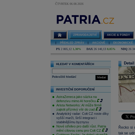
ČTVRTEK 06.08.2026
ZPRAVODAJSTVÍ
AKCIE & FONDY
|
PŘEHLED ZPRÁV
|
AKCIOVÉ
|
EKONOMICKÉ
PX
2 805,12
1,30%
DAX
26 140,13
0,05%
NDQ
26 3
Detail
HLEDAT V KOMENTÁŘÍCH
Pokročilé hledání
hledat
INVESTIČNÍ DOPORUČENÍ
AstraZeneca jako sázka na
defenzivu mimo AI horečku
Arista Networks: AI může firmě
zajistit příznivý vítr do zad
Analytický radar: Colt CZ roste díky
vyšší marži, širší integraci i
stabilnějšímu byznysu
Nové střelivo pro další růst. Patria
Řecko si 
mění cílovou cenu pro Colt CZ
tak se udr
Goldman Sachs: Je dobrý okamžik