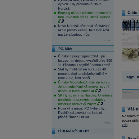
výhled. Lilly překonává Novo
Nordisk
Čtěte 
Booking ukázal odolnost cestovního
trhu. Investoři přešli i slabší výhled
Novo Nordisk překonal očekávání,
akcie přesto klesají. Investoři řeší
marže a budoucí růst
více...
IPO, M&A
Čínský čipový gigant CXMT při
burzovním debutu vystřelil přes 500
%. Překonal i největší banku země
Stát by mohl dát na burzu až 40
procent akcií pražského letiště v
Tagy:
m
roce 2028, řekl Babiš
Čínský Moonshot AI míří na burzu.
Jeho model Kimi K3 znovu rozvířil
debatu o budoucnosti AI
Reklama
SK Hynix míří na Nasdaq. O jeden z
největších burzovních debutů v
historii je obrovský zájem
Nová vlna mega IPO hýbe trhy.
Váš n
Rychlé zařazování do indexů
Na tomto m
přináší šance i rizika
pouze přihl
více...
zde
.
TÝDENNÍ PŘEHLEDY
Aktuá