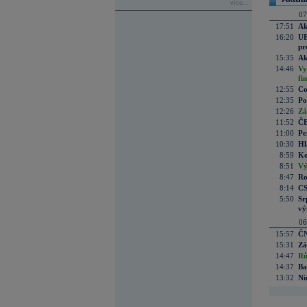
více...
07
17:51
Ak
16:20
UE
pr
15:35
Ak
14:46
Vy
fi
12:55
Co
12:35
Po
12:26
Zá
11:52
ČE
11:00
Pe
10:30
Hl
8:59
Ko
8:51
Vý
8:47
Ro
8:14
CS
5:50
Sr
vý
06
15:57
ČN
15:31
Zá
14:47
Rů
14:37
Ba
13:32
Ni