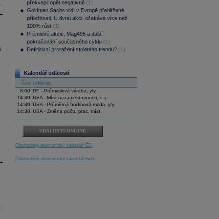
překvapil opět negativně
(1)
Goldman Sachs vidí v Evropě přehlížené
příležitosti. U dvou akcií očekává více než
100% růst
(1)
Prémiové akcie, Mag495 a další
pokračování současného cyklu
(1)
i
Definitivní proražení stoletého trendu?
(1)
Kalendář událostí
Čas
Událost
8:00
DE - Průmyslová výroba, y/y
14:30
USA - Míra nezaměstnanosti, s.a.
14:30
USA - Průměrná hodinová mzda, y/y
14:30
USA - Změna počtu prac. míst
UDÁLOSTI ONLINE
Dlouhodobý ekonomický kalendář ČR
Dlouhodobý ekonomický kalendář Svět