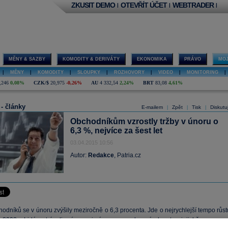
ZKUSIT DEMO
OTEVŘÍT ÚČET
WEBTRADER
|
|
|
MĚNY & SAZBY
KOMODITY & DERIVÁTY
EKONOMIKA
PRÁVO
MOJ
|
MĚNY
|
KOMODITY
|
SLOUPKY
|
ROZHOVORY
|
VIDEO
|
MONITORING
|
,246
0,08%
CZK/$
20,975
-0,26%
AU
4 332,54
2,24%
BRT
83,08
4,61%
 - články
E-mailem
Zpět
Tisk
Diskutu
|
|
|
Obchodníkům vzrostly tržby v únoru o
6,3 %, nejvíce za šest let
03.04.2015 10:56
Autor:
Redakce
, Patria.cz
odníků se v únoru zvýšily meziročně o 6,3 procenta. Jde o nejrychlejší tempo růst
 2008. Lidé utráceli více zejména za pohonné hmoty, jejichž ceny p