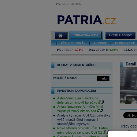
PÁTEK 07.08.2026
ZPRAVODAJSTVÍ
AKCIE & FONDY
|
PŘEHLED ZPRÁV
|
AKCIOVÉ
|
EKONOMICKÉ
PX
2 785,07
-0,71%
DAX
26 319,45
0,69%
CZK/€
24
Detail
HLEDAT V KOMENTÁŘÍCH
Pokročilé hledání
hledat
INVESTIČNÍ DOPORUČENÍ
AstraZeneca jako sázka na
defenzivu mimo AI horečku
Arista Networks: AI může firmě
zajistit příznivý vítr do zad
Analytický radar: Colt CZ roste díky
vyšší marži, širší integraci i
stabilnějšímu byznysu
Tržby
obch
Nové střelivo pro další růst. Patria
od října
mění cílovou cenu pro Colt CZ
Goldman Sachs: Je dobrý okamžik