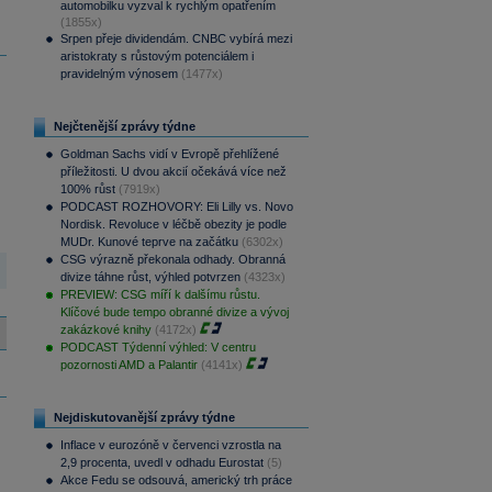
automobilku vyzval k rychlým opatřením
(1855x)
Srpen přeje dividendám. CNBC vybírá mezi
aristokraty s růstovým potenciálem i
pravidelným výnosem
(1477x)
Nejčtenější zprávy týdne
Goldman Sachs vidí v Evropě přehlížené
příležitosti. U dvou akcií očekává více než
100% růst
(7919x)
PODCAST ROZHOVORY: Eli Lilly vs. Novo
Nordisk. Revoluce v léčbě obezity je podle
MUDr. Kunové teprve na začátku
(6302x)
CSG výrazně překonala odhady. Obranná
divize táhne růst, výhled potvrzen
(4323x)
PREVIEW: CSG míří k dalšímu růstu.
Klíčové bude tempo obranné divize a vývoj
zakázkové knihy
(4172x)
PODCAST Týdenní výhled: V centru
pozornosti AMD a Palantir
(4141x)
Nejdiskutovanější zprávy týdne
Inflace v eurozóně v červenci vzrostla na
2,9 procenta, uvedl v odhadu Eurostat
(5)
Akce Fedu se odsouvá, americký trh práce