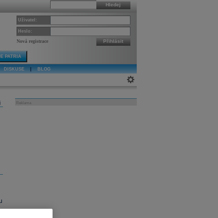
Hledej
Uživatel:
Heslo:
Nová registrace
Přihlásit
E PATRIA
DISKUSE
|
BLOG
j
Reklama
u
o