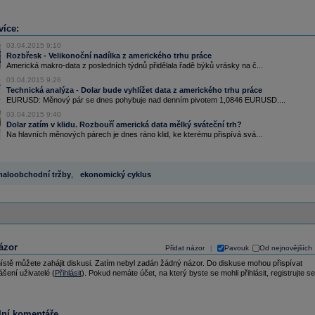
více:
03.04.2015 9:10
Rozbřesk - Velikonoční nadílka z amerického trhu práce
Americká makro-data z posledních týdnů přidělala řadě býků vrásky na č...
03.04.2015 9:26
Technická analýza - Dolar bude vyhlížet data z amerického trhu práce
EURUSD: Měnový pár se dnes pohybuje nad denním pivotem 1,0846 EURUSD....
03.04.2015 9:40
Dolar zatím v klidu. Rozbouří americká data mělký sváteční trh?
Na hlavních měnových párech je dnes ráno klid, ke kterému přispívá svá...
aloobchodní tržby
,
ekonomický cyklus
ázor
Přidat názor
Pavouk
Od nejnovějších
|
ístě můžete zahájit diskusi. Zatím nebyl zadán žádný názor. Do diskuse mohou přispívat
ášení uživatelé (
Přihlásit
). Pokud nemáte účet, na který byste se mohli přihlásit, registrujte se
lní komentáře