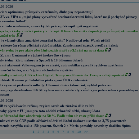
.08.2026
cie v optimismu, průmysl v extrémním, dluhopisy neprotestují
FA vs. FIFA a „tajné plány vytvořené bezcharakterními lidmi, které mají pochybné přínosy
o samotný fotbal“
ce Fedu se odsouvá, americký trh práce překvapil opět negativně
sychající řeky a ničivé požáry v Evropě. Klimatická rizika dopadají na průmysl, ekonomiku 
nanční trhy
 je vlastně cílem americké centrální banky? Nasliboval toho Warsh příliš?
 raketovém růstu přichází vybírání zisků. Zaměstnanci SpaceX prodávají akcie
věr týdne je pro akcie převážně pozitivní při vyčkávání na nová data
Z, a.s.: Oznámení o výplatě úrokového výnosu
rly týdne: Zlato nahoru a SpaceX k 10 bilionům dolarů
avní akcionář Volkswagenu je ve ztrátě, automobilku vyzval k rychlým opatřením
merční banka, a.s.: Výpis z obchodního rejstříku
sledky oznámily CSG a Gen Digital, Trump uvalil nová cla. Evropa zahájí opatrně
zbřesk: Koruna po holubičím překvapení ČNB v defenzivě
G výrazně překonala odhady. Obranná divize táhne růst, výhled potvrzen
pen přeje dividendám. CNBC vybírá mezi aristokraty s růstovým potenciálem i pravidelným
nosem
.08.2026
B ve vyčkávacím režimu, zvýšení sazeb ale zůstává dále ve hře
soby plynu v EU jsou pro toto období rekordně nízké, ukazují data
st MercadoLibre akceleruje na 50 %. Podle trhu ale roste příliš draze
nkovní rada ČNB podle očekávání drží základní úrokovou sazbu na 3,75 procentech
ntendo navýšilo zisk o 150 procent. Switch 2 a Mario pomohly navzdory dražším čipům
1
2
3
4
5
6
7
8
9
10
>>