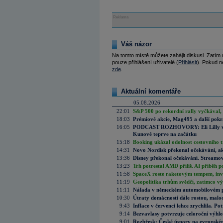
Reklama
Váš názor
Na tomto místě můžete zahájit diskusi. Zatím
pouze přihlášení uživatelé (
Přihlásit
). Pokud ne
zde
.
Aktuální komentáře
05.08.2026
22:01
S&P 500 po rekordní rally vyčkával,
18:03
Prémiové akcie, Mag495 a další pokr
16:05
PODCAST ROZHOVORY: Eli Lilly vs. 
Kunové teprve na začátku
15:18
Booking ukázal odolnost cestovního trh
14:31
Novo Nordisk překonal očekávání, akci
13:36
Disney překonal očekávání. Streamova
13:23
Trh potrestal AMD příliš. AI příběh p
11:58
SpaceX roste raketovým tempem, inves
11:19
Geopolitika trhům svědčí, zatímco v
11:11
Nálada v německém automobilovém prů
10:30
Útraty domácností dále rostou, malo
9:43
Inflace v červenci lehce zrychlila. Pot
9:14
Bezvavlasy potvrzuje celoroční výhl
9:01
Rozbřesk: České úspory na evropském