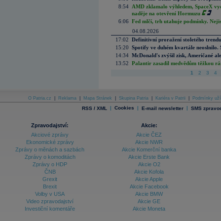
8:54
AMD zklamalo výhledem, SpaceX vydě
naděje na otevření Hormuzu
6:06
Fed mlčí, trh utahuje podmínky. Nejis
04.08.2026
17:02
Definitivní proražení stoletého trend
15:20
Spotify ve duhém kvartále neoslnilo. 
14:34
McDonald's zvýšil zisk, Američané ale
13:52
Palantir zasadil medvědům těžkou rá
1
2
3
4
O Patria.cz
|
Reklama
|
Mapa Stránek
|
Skupina Patria
|
Kariéra v Patrii
|
Podmínky uží
|
Cookies
|
|
RSS / XML
E-mail newsletter
SMS zpravod
Zpravodajství:
Akcie:
Akciové zprávy
Akcie ČEZ
Ekonomické zprávy
Akcie NWR
Zprávy o měnách a sazbách
Akcie Komerční banka
Zprávy o komoditách
Akcie Erste Bank
Zprávy o HDP
Akcie O2
ČNB
Akcie Kofola
Grexit
Akcie Apple
Brexit
Akcie Facebook
Volby v USA
Akcie BMW
Video zpravodajství
Akcie GE
Investiční komentáře
Akcie Moneta