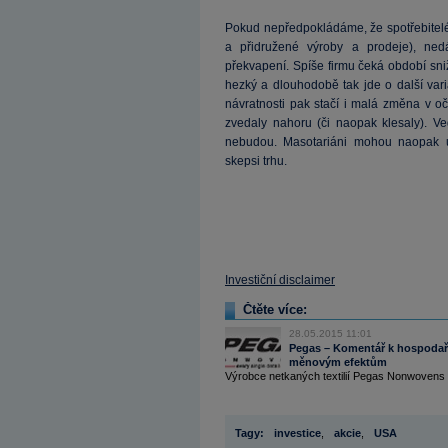
Pokud nepředpokládáme, že spotřebitel
a přidružené výroby a prodeje), ned
překvapení. Spíše firmu čeká období sni
hezký a dlouhodobě tak jde o další var
návratnosti pak stačí i malá změna v 
zvedaly nahoru (či naopak klesaly). Ve
nebudou. Masotariáni mohou naopak u
skepsi trhu.
Investiční disclaimer
Čtěte více:
28.05.2015 11:01
Pegas – Komentář k hospodařen
měnovým efektům
Výrobce netkaných textilií Pegas Nonwovens d
Tagy:
investice
,
akcie
,
USA