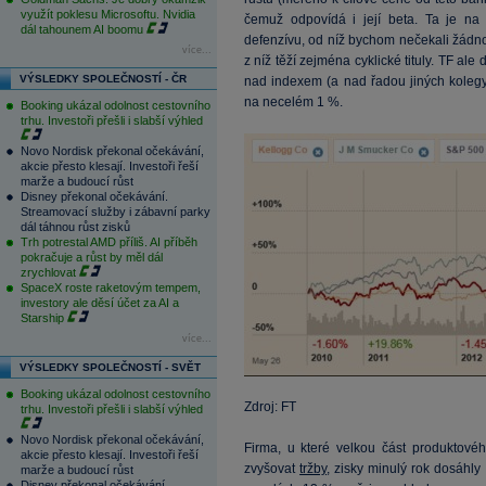
využít poklesu Microsoftu. Nvidia
čemuž odpovídá i její beta. Ta je n
dál tahounem AI boomu
defenzívu, od níž bychom nečekali žádn
více...
z níž těží zejména cyklické tituly. TF ale
VÝSLEDKY SPOLEČNOSTÍ - ČR
nad indexem (a nad řadou jiných koleg
na necelém 1 %.
Booking ukázal odolnost cestovního
trhu. Investoři přešli i slabší výhled
Novo Nordisk překonal očekávání,
akcie přesto klesají. Investoři řeší
marže a budoucí růst
Disney překonal očekávání.
Streamovací služby i zábavní parky
dál táhnou růst zisků
Trh potrestal AMD příliš. AI příběh
pokračuje a růst by měl dál
zrychlovat
SpaceX roste raketovým tempem,
investory ale děsí účet za AI a
Starship
více...
VÝSLEDKY SPOLEČNOSTÍ - SVĚT
Booking ukázal odolnost cestovního
Zdroj: FT
trhu. Investoři přešli i slabší výhled
Novo Nordisk překonal očekávání,
Firma, u které velkou část produktovéh
akcie přesto klesají. Investoři řeší
zvyšovat
tržby
, zisky minulý rok dosáhl
marže a budoucí růst
Disney překonal očekávání.