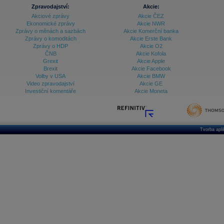
Zpravodajství:
Akcie:
Akciové zprávy
Akcie ČEZ
Ekonomické zprávy
Akcie NWR
Zprávy o měnách a sazbách
Akcie Komerční banka
Zprávy o komoditách
Akcie Erste Bank
Zprávy o HDP
Akcie O2
ČNB
Akcie Kofola
Grexit
Akcie Apple
Brexit
Akcie Facebook
Volby v USA
Akcie BMW
Video zpravodajství
Akcie GE
Investiční komentáře
Akcie Moneta
Tvorba apl