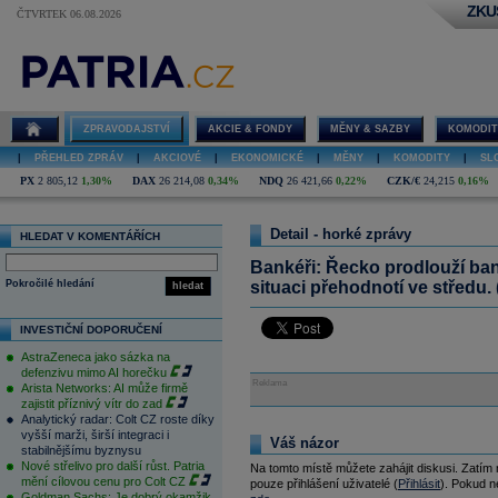
ZKU
ČTVRTEK 06.08.2026
ZPRAVODAJSTVÍ
AKCIE & FONDY
MĚNY & SAZBY
KOMODIT
|
PŘEHLED ZPRÁV
|
AKCIOVÉ
|
EKONOMICKÉ
|
MĚNY
|
KOMODITY
|
SL
PX
2 805,12
1,30%
DAX
26 214,08
0,34%
NDQ
26 421,66
0,22%
CZK/€
24,215
0,16%
Detail - horké zprávy
HLEDAT V KOMENTÁŘÍCH
Bankéři: Řecko prodlouží ban
Pokročilé hledání
situaci přehodnotí ve středu.
hledat
INVESTIČNÍ DOPORUČENÍ
AstraZeneca jako sázka na
defenzivu mimo AI horečku
Reklama
Arista Networks: AI může firmě
zajistit příznivý vítr do zad
Analytický radar: Colt CZ roste díky
vyšší marži, širší integraci i
Váš názor
stabilnějšímu byznysu
Nové střelivo pro další růst. Patria
Na tomto místě můžete zahájit diskusi. Zatím
mění cílovou cenu pro Colt CZ
pouze přihlášení uživatelé (
Přihlásit
). Pokud ne
Goldman Sachs: Je dobrý okamžik