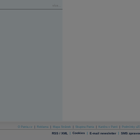
více...
O Patria.cz
|
Reklama
|
Mapa Stránek
|
Skupina Patria
|
Kariéra v Patrii
|
Podmínky uží
|
Cookies
|
|
RSS / XML
E-mail newsletter
SMS zpravod