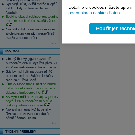
1
2
3
4
Rychlejší růst, vyšší marže a lepší
Detailně si cookies můžete upravit
výhled. Lilly překonává Novo
podmínkách cookies Patria
.
Nordisk
Booking ukázal odolnost cestovního
trhu. Investoři přešli i slabší výhled
Použít jen techn
Novo Nordisk překonal očekávání,
akcie přesto klesají. Investoři řeší
marže a budoucí růst
více...
IPO, M&A
Čínský čipový gigant CXMT při
burzovním debutu vystřelil přes 500
%. Překonal i největší banku země
Stát by mohl dát na burzu až 40
procent akcií pražského letiště v
roce 2028, řekl Babiš
Čínský Moonshot AI míří na burzu.
Jeho model Kimi K3 znovu rozvířil
debatu o budoucnosti AI
SK Hynix míří na Nasdaq. O jeden z
největších burzovních debutů v
historii je obrovský zájem
Nová vlna mega IPO hýbe trhy.
Rychlé zařazování do indexů
přináší šance i rizika
více...
TÝDENNÍ PŘEHLEDY