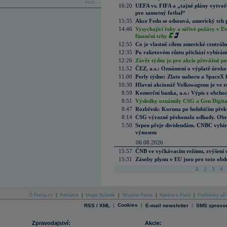
více...
16:20
UEFA vs. FIFA a „tajné plány vytvoř
pro samotný fotbal“
15:35
Akce Fedu se odsouvá, americký trh 
14:46
Vysychající řeky a ničivé požáry v E
finanční trhy
12:55
Co je vlastně cílem americké centrál
12:35
Po raketovém růstu přichází vybírán
12:26
Závěr týdne je pro akcie převážně po
11:52
ČEZ, a.s.: Oznámení o výplatě úrok
11:00
Perly týdne: Zlato nahoru a SpaceX 
10:30
Hlavní akcionář Volkswagenu je ve z
8:59
Komerční banka, a.s.: Výpis z obchod
8:51
Výsledky oznámily CSG a Gen Digital
8:47
Rozbřesk: Koruna po holubičím přek
8:14
CSG výrazně překonala odhady. Obran
5:50
Srpen přeje dividendám. CNBC vybírá
výnosem
06.08.2026
15:57
ČNB ve vyčkávacím režimu, zvýšení s
15:31
Zásoby plynu v EU jsou pro toto obdo
1
2
3
4
O Patria.cz
|
Reklama
|
Mapa Stránek
|
Skupina Patria
|
Kariéra v Patrii
|
Podmínky uží
|
Cookies
|
|
RSS / XML
E-mail newsletter
SMS zpravod
Zpravodajství:
Akcie: