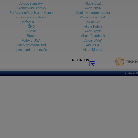
Akciové zprávy
Akcie ČEZ
Ekonomické zprávy
Akcie NWR
Zprávy o měnách a sazbách
Akcie Komerční banka
Zprávy o komoditách
Akcie Erste Bank
Zprávy o HDP
Akcie O2
ČNB
Akcie Kofola
Grexit
Akcie Apple
Brexit
Akcie Facebook
Volby v USA
Akcie BMW
Video zpravodajství
Akcie GE
Investiční komentáře
Akcie Moneta
Tvorba apl