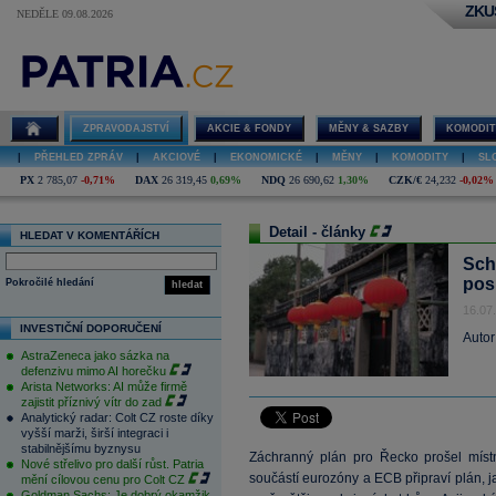
ZKU
NEDĚLE 09.08.2026
ZPRAVODAJSTVÍ
AKCIE & FONDY
MĚNY & SAZBY
KOMODIT
|
PŘEHLED ZPRÁV
|
AKCIOVÉ
|
EKONOMICKÉ
|
MĚNY
|
KOMODITY
|
SL
PX
2 785,07
-0,71%
DAX
26 319,45
0,69%
NDQ
26 690,62
1,30%
CZK/€
24,232
-0,02%
Detail - články
HLEDAT V KOMENTÁŘÍCH
Sch
pos
Pokročilé hledání
hledat
16.07
INVESTIČNÍ DOPORUČENÍ
Autor
AstraZeneca jako sázka na
defenzivu mimo AI horečku
Arista Networks: AI může firmě
zajistit příznivý vítr do zad
Analytický radar: Colt CZ roste díky
vyšší marži, širší integraci i
stabilnějšímu byznysu
Záchranný plán pro Řecko prošel mís
Nové střelivo pro další růst. Patria
součástí eurozóny a ECB připraví plán, j
mění cílovou cenu pro Colt CZ
Goldman Sachs: Je dobrý okamžik