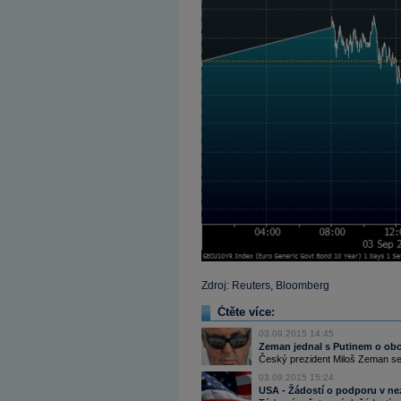
Zdroj: Reuters, Bloomberg
Čtěte více:
03.09.2015 14:45
Zeman jednal s Putinem o obc
Český prezident Miloš Zeman se 
03.09.2015 15:24
USA - Žádostí o podporu v nez