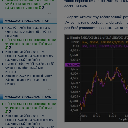
vůbec nepohlo ovšem po začátku tisko
využít poklesu Microsoftu. Nvidia
dočkali reakce.
dál tahounem AI boomu
více...
Evropské akciové trhy začaly solidně pos
VÝSLEDKY SPOLEČNOSTÍ - ČR
My se můžeme podívat na obrázek i
CSG výrazně překonala odhady.
poměrně jednoduché indentifikovat okamž
Obranná divize táhne růst, výhled
potvrzen
Růst MercadoLibre akceleruje na 50
%. Podle trhu ale roste příliš draze
Nintendo navýšilo zisk o 150
procent. Switch 2 a Mario pomohly
navzdory dražším čipům
Rychlejší růst, vyšší marže a lepší
výhled. Lilly překonává Novo
Nordisk
Skupina ČSOB v 1. pololetí: Velký
zájem o financování vlastního
bydlení
více...
VÝSLEDKY SPOLEČNOSTÍ - SVĚT
Růst MercadoLibre akceleruje na 50
%. Podle trhu ale roste příliš draze
Nintendo navýšilo zisk o 150
procent. Switch 2 a Mario pomohly
navzdory dražším čipům
Rychlejší růst, vyšší marže a lepší