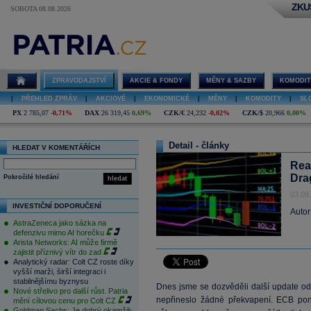
ZKU
SOBOTA 08.08.2026
ZPRAVODAJSTVÍ
AKCIE & FONDY
MĚNY & SAZBY
KOMODIT
|
PŘEHLED ZPRÁV
|
AKCIOVÉ
|
EKONOMICKÉ
|
MĚNY
|
KOMODITY
|
SL
PX
2 785,07
-0,71%
DAX
26 319,45
0,69%
CZK/€
24,232
-0,02%
CZK/$
20,966
0,00%
Detail - články
HLEDAT V KOMENTÁŘÍCH
Rea
Dra
Pokročilé hledání
hledat
03.09
INVESTIČNÍ DOPORUČENÍ
Autor
AstraZeneca jako sázka na
defenzivu mimo AI horečku
Arista Networks: AI může firmě
zajistit příznivý vítr do zad
Analytický radar: Colt CZ roste díky
vyšší marži, širší integraci i
stabilnějšímu byznysu
Dnes jsme se dozvěděli další update o
Nové střelivo pro další růst. Patria
nepřineslo žádné překvapení. ECB p
mění cílovou cenu pro Colt CZ
Goldman Sachs: Je dobrý okamžik