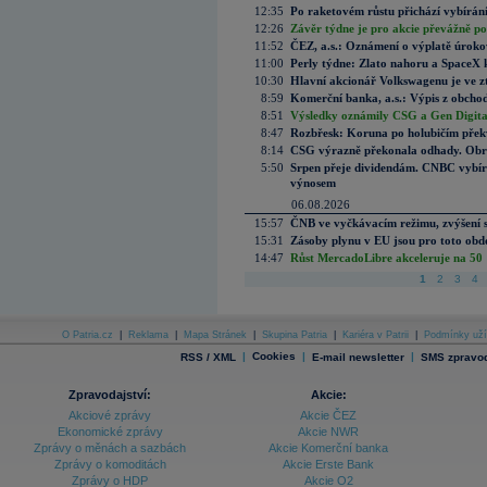
12:35
Po raketovém růstu přichází vybírán
12:26
Závěr týdne je pro akcie převážně po
11:52
ČEZ, a.s.: Oznámení o výplatě úrok
11:00
Perly týdne: Zlato nahoru a SpaceX 
10:30
Hlavní akcionář Volkswagenu je ve z
8:59
Komerční banka, a.s.: Výpis z obchod
8:51
Výsledky oznámily CSG a Gen Digital
8:47
Rozbřesk: Koruna po holubičím přek
8:14
CSG výrazně překonala odhady. Obran
5:50
Srpen přeje dividendám. CNBC vybírá
výnosem
06.08.2026
15:57
ČNB ve vyčkávacím režimu, zvýšení s
15:31
Zásoby plynu v EU jsou pro toto obdo
14:47
Růst MercadoLibre akceleruje na 50 %
1
2
3
4
O Patria.cz
|
Reklama
|
Mapa Stránek
|
Skupina Patria
|
Kariéra v Patrii
|
Podmínky uží
|
Cookies
|
|
RSS / XML
E-mail newsletter
SMS zpravod
Zpravodajství:
Akcie:
Akciové zprávy
Akcie ČEZ
Ekonomické zprávy
Akcie NWR
Zprávy o měnách a sazbách
Akcie Komerční banka
Zprávy o komoditách
Akcie Erste Bank
Zprávy o HDP
Akcie O2