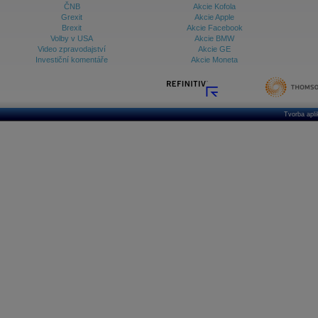
ČNB
Akcie Kofola
Grexit
Akcie Apple
Brexit
Akcie Facebook
Volby v USA
Akcie BMW
Video zpravodajství
Akcie GE
Investiční komentáře
Akcie Moneta
Tvorba apl