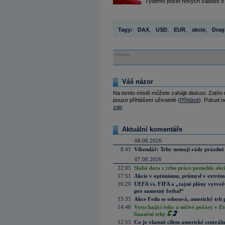
Týdenní počet nových žádostí o 
Tagy:
DAX
,
USD
,
EUR
,
akcie
,
Drag
Reklama
Váš názor
Na tomto místě můžete zahájit diskusi. Zatím
pouze přihlášení uživatelé (
Přihlásit
). Pokud ne
zde
.
Aktuální komentáře
08.08.2026
8:41
Víkendář: Trhy nemají rády prázdné 
07.08.2026
22:05
Slabá data z trhu práce pomohla akc
17:51
Akcie v optimismu, průmysl v extrémn
16:20
UEFA vs. FIFA a „tajné plány vytvoř
pro samotný fotbal“
15:35
Akce Fedu se odsouvá, americký trh 
14:46
Vysychající řeky a ničivé požáry v E
finanční trhy
12:55
Co je vlastně cílem americké centrál