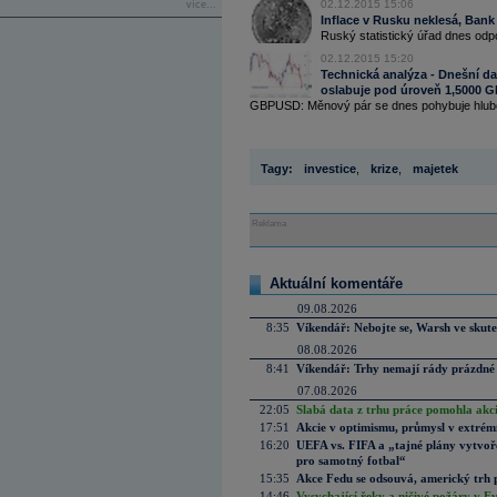
02.12.2015 15:06
více...
Inflace v Rusku neklesá, Bank
Ruský statistický úřad dnes odpol
02.12.2015 15:20
Technická analýza - Dnešní dat
oslabuje pod úroveň 1,5000
GBPUSD: Měnový pár se dnes pohybuje hlubok
Tagy:
investice
,
krize
,
majetek
Reklama
Aktuální komentáře
09.08.2026
8:35
Víkendář: Nebojte se, Warsh ve skute
08.08.2026
8:41
Víkendář: Trhy nemají rády prázdné 
07.08.2026
22:05
Slabá data z trhu práce pomohla akc
17:51
Akcie v optimismu, průmysl v extrémn
16:20
UEFA vs. FIFA a „tajné plány vytvoř
pro samotný fotbal“
15:35
Akce Fedu se odsouvá, americký trh 
14:46
Vysychající řeky a ničivé požáry v E