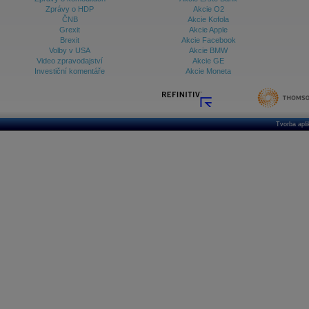
Zprávy o HDP
Akcie O2
ČNB
Akcie Kofola
Grexit
Akcie Apple
Brexit
Akcie Facebook
Volby v USA
Akcie BMW
Video zpravodajství
Akcie GE
Investiční komentáře
Akcie Moneta
Tvorba apl