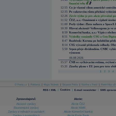
finanční trhy
12:55
Co je vlastně cílem americké centrál
12:35
Po raketovém růstu přichází vybírán
12:26
Závěr týdne je pro akcie převážně po
11:52
ČEZ, a.s.: Oznámení o výplatě úrok
11:00
Perly týdne: Zlato nahoru a SpaceX 
10:30
Hlavní akcionář Volkswagenu je ve z
8:59
Komerční banka, a.s.: Výpis z obchod
8:51
Výsledky oznámily CSG a Gen Digital
8:47
Rozbřesk: Koruna po holubičím přek
8:14
CSG výrazně překonala odhady. Obran
5:50
Srpen přeje dividendám. CNBC vybírá
výnosem
06.08.2026
15:57
ČNB ve vyčkávacím režimu, zvýšení s
15:31
Zásoby plynu v EU jsou pro toto obdo
1
2
3
4
O Patria.cz
|
Reklama
|
Mapa Stránek
|
Skupina Patria
|
Kariéra v Patrii
|
Podmínky uží
|
Cookies
|
|
RSS / XML
E-mail newsletter
SMS zpravod
Zpravodajství:
Akcie:
Akciové zprávy
Akcie ČEZ
Ekonomické zprávy
Akcie NWR
Zprávy o měnách a sazbách
Akcie Komerční banka
Zprávy o komoditách
Akcie Erste Bank