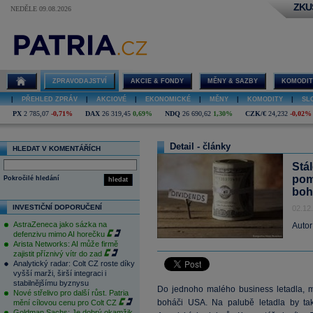
ZKU
NEDĚLE 09.08.2026
ZPRAVODAJSTVÍ
AKCIE & FONDY
MĚNY & SAZBY
KOMODIT
|
PŘEHLED ZPRÁV
|
AKCIOVÉ
|
EKONOMICKÉ
|
MĚNY
|
KOMODITY
|
SL
PX
2 785,07
-0,71%
DAX
26 319,45
0,69%
NDQ
26 690,62
1,30%
CZK/€
24,232
-0,02%
Detail - články
HLEDAT V KOMENTÁŘÍCH
Stál
pom
Pokročilé hledání
hledat
boh
INVESTIČNÍ DOPORUČENÍ
02.12
AstraZeneca jako sázka na
Autor
defenzivu mimo AI horečku
Arista Networks: AI může firmě
zajistit příznivý vítr do zad
Analytický radar: Colt CZ roste díky
vyšší marži, širší integraci i
stabilnějšímu byznysu
Do jednoho malého business letadla, m
Nové střelivo pro další růst. Patria
boháči USA. Na palubě letadla by tak
mění cílovou cenu pro Colt CZ
Goldman Sachs: Je dobrý okamžik