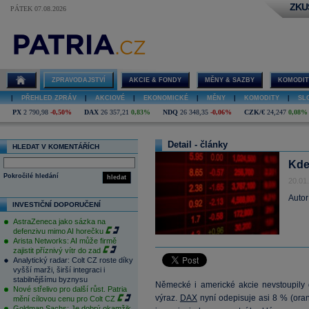
ZKU
PÁTEK 07.08.2026
ZPRAVODAJSTVÍ
AKCIE & FONDY
MĚNY & SAZBY
KOMODIT
|
PŘEHLED ZPRÁV
|
AKCIOVÉ
|
EKONOMICKÉ
|
MĚNY
|
KOMODITY
|
SL
PX
2 790,98
-0,50%
DAX
26 357,21
0,83%
NDQ
26 348,35
-0,06%
CZK/€
24,247
0,08%
Detail - články
HLEDAT V KOMENTÁŘÍCH
Kde
Pokročilé hledání
hledat
20.01
Autor
INVESTIČNÍ DOPORUČENÍ
AstraZeneca jako sázka na
defenzivu mimo AI horečku
Arista Networks: AI může firmě
zajistit příznivý vítr do zad
Analytický radar: Colt CZ roste díky
vyšší marži, širší integraci i
stabilnějšímu byznysu
Německé i americké akcie nevstoupily 
Nové střelivo pro další růst. Patria
výraz.
DAX
nyní odepisuje asi 8 % (oran
mění cílovou cenu pro Colt CZ
Goldman Sachs: Je dobrý okamžik