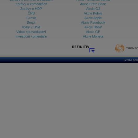
Zprávy o komoditách
Akcie Erste Bank
Zprávy o HDP
Akcie O2
ČNB
Akcie Kofola
Grexit
Akcie Apple
Brexit
Akcie Facebook
Volby v USA
Akcie BMW
Video zpravodajství
Akcie GE
Investiční komentáře
Akcie Moneta
Tvorba apl