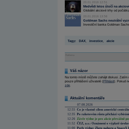
20.01.2016 12:51
Medvědi letos útočí na akciov
Globální akciové trhy od počátku
20.01.2016 13:58
Goldman Sachs neutrální vyz
Investiční banka Goldman Sachs 
Tagy:
DAX
,
investice
,
akcie
Reklama
Váš názor
Na tomto místě můžete zahájit diskusi. Zatím
pouze přihlášení uživatelé (
Přihlásit
). Pokud ne
zde
.
Aktuální komentáře
07.08.2026
12:55
Co je vlastně cílem americké centrál
12:35
Po raketovém růstu přichází vybírán
12:26
Závěr týdne je pro akcie převážně po
11:52
ČEZ, a.s.: Oznámení o výplatě úrok
11:00
Perly týdne: Zlato nahoru a SpaceX 