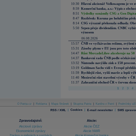
10:30
Hlavní akcionář Volkswagenu je ve z
8:59
Komerční banka, a.s.: Výpis z obchod
8:51
Výsledky oznámily CSG a Gen Digital
8:47
Rozbřesk: Koruna po holubičím přek
8:14
CSG výrazně překonala odhady. Obran
5:50
Srpen přeje dividendám. CNBC vybírá
výnosem
06.08.2026
15:57
ČNB ve vyčkávacím režimu, zvýšení s
15:31
Zásoby plynu v EU jsou pro toto obdo
14:47
Růst MercadoLibre akceleruje na 50 %
14:37
Bankovní rada ČNB podle očekávání 
13:32
Nintendo navýšilo zisk o 150 procen
13:19
Goldman Sachs vidí v Evropě přehlíže
11:59
Rychlejší růst, vyšší marže a lepší v
11:40
Meziroční růst stavební výroby v ČR
11:37
Zahraniční obchod ČR v červnu skonč
1
2
3
4
O Patria.cz
|
Reklama
|
Mapa Stránek
|
Skupina Patria
|
Kariéra v Patrii
|
Podmínky uží
|
Cookies
|
|
RSS / XML
E-mail newsletter
SMS zpravod
Zpravodajství:
Akcie:
Akciové zprávy
Akcie ČEZ
Ekonomické zprávy
Akcie NWR
Zprávy o měnách a sazbách
Akcie Komerční banka