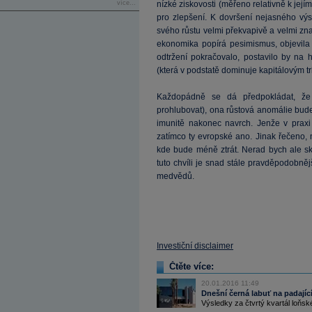
více...
nízké ziskovosti (měřeno relativně k je
pro zlepšení. K dovršení nejasného v
svého růstu velmi překvapivě a velmi zn
ekonomika popírá pesimismus, objevila
odtržení pokračovalo, postavilo by na h
(která v podstatě dominuje kapitálovým tr
Každopádně se dá předpokládat, ž
prohlubovat), ona růstová anomálie bud
imunitě nakonec navrch. Jenže v praxi
zatímco ty evropské ano. Jinak řečeno,
kde bude méně ztrát. Nerad bych ale sk
tuto chvíli je snad stále pravděpodobněj
medvědů.
Investiční disclaimer
Čtěte více:
20.01.2016 11:49
Dnešní černá labuť na padají
Výsledky za čtvrtý kvartál loňs