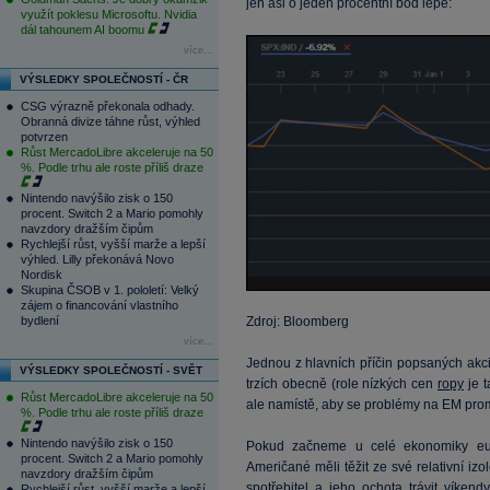
jen asi o jeden procentní bod lépe:
využít poklesu Microsoftu. Nvidia
dál tahounem AI boomu
více...
VÝSLEDKY SPOLEČNOSTÍ - ČR
CSG výrazně překonala odhady.
Obranná divize táhne růst, výhled
potvrzen
Růst MercadoLibre akceleruje na 50
%. Podle trhu ale roste příliš draze
Nintendo navýšilo zisk o 150
procent. Switch 2 a Mario pomohly
navzdory dražším čipům
Rychlejší růst, vyšší marže a lepší
výhled. Lilly překonává Novo
Nordisk
Skupina ČSOB v 1. pololetí: Velký
zájem o financování vlastního
bydlení
Zdroj: Bloomberg
více...
Jednou z hlavních příčin popsaných akci
VÝSLEDKY SPOLEČNOSTÍ - SVĚT
trzích obecně (role nízkých cen
ropy
je t
Růst MercadoLibre akceleruje na 50
ale namístě, aby se problémy na EM prom
%. Podle trhu ale roste příliš draze
Nintendo navýšilo zisk o 150
Pokud začneme u celé ekonomiky eu
procent. Switch 2 a Mario pomohly
Američané měli těžit ze své relativní izo
navzdory dražším čipům
spotřebitel a jeho ochota trávit víke
Rychlejší růst, vyšší marže a lepší