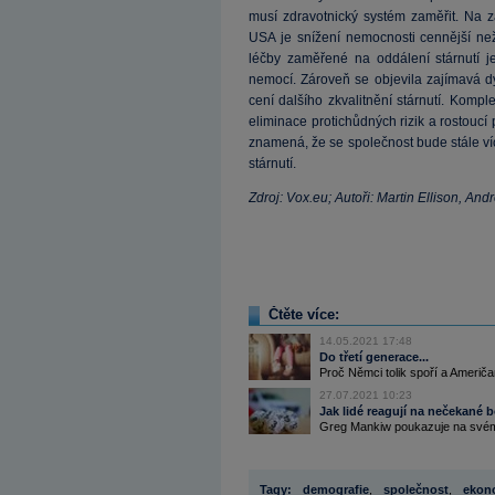
musí zdravotnický systém zaměřit. Na z
USA je snížení nemocnosti cennější než 
léčby zaměřené na oddálení stárnutí je
nemocí. Zároveň se objevila zajímavá dy
cení dalšího zkvalitnění stárnutí. Komp
eliminace protichůdných rizik a rostoucí p
znamená, že se společnost bude stále ví
stárnutí.
Zdroj: Vox.eu; Autoři: Martin Ellison, And
Čtěte více:
14.05.2021 17:48
Do třetí generace...
Proč Němci tolik spoří a Američa
27.07.2021 10:23
Jak lidé reagují na nečekané b
Greg Mankiw poukazuje na svém bl
Tagy:
demografie
,
společnost
,
ekon