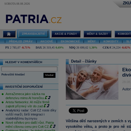
ZKU
SOBOTA 08.08.2026
ZPRAVODAJSTVÍ
AKCIE & FONDY
MĚNY & SAZBY
KOMODIT
|
PŘEHLED ZPRÁV
|
AKCIOVÉ
|
EKONOMICKÉ
|
MĚNY
|
KOMODITY
|
SL
PX
2 785,07
-0,71%
DAX
26 319,45
0,69%
NDQ
26 690,62
1,30%
CZK/€
24,224
-0,02%
Detail - články
HLEDAT V KOMENTÁŘÍCH
Eko
div
Pokročilé hledání
hledat
28.08
INVESTIČNÍ DOPORUČENÍ
Autor
AstraZeneca jako sázka na
defenzivu mimo AI horečku
Arista Networks: AI může firmě
zajistit příznivý vítr do zad
Analytický radar: Colt CZ roste díky
vyšší marži, širší integraci i
stabilnějšímu byznysu
Většina dětí narozených v zemích s v
Nové střelivo pro další růst. Patria
vysokého věku, a proto je pro ně stár
mění cílovou cenu pro Colt CZ
Goldman Sachs: Je dobrý okamžik