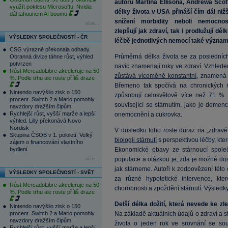
autorů Martina Ellisona, Andrewa Scott
využít poklesu Microsoftu. Nvidia
délky života v USA přináší čím dál niž
dál tahounem AI boomu
snížení morbidity neboli nemocno
více...
zlepšují
jak
zdraví, tak i prodlužují dé
VÝSLEDKY SPOLEČNOSTÍ - ČR
léčbě jednotlivých nemocí
také význam
CSG výrazně překonala odhady.
Průměrná délka života se za posledníc
Obranná divize táhne růst, výhled
potvrzen
navíc znamenají roky ve zdraví. Vzhlede
Růst MercadoLibre akceleruje na 50
zůstává víceméně konstantní
, znamená 
%. Podle trhu ale roste příliš draze
Břemeno tak spočívá na chronických 
Nintendo navýšilo zisk o 150
způsobují celosvětově více než 71 % 
procent. Switch 2 a Mario pomohly
související se stárnutím, jako je demenc
navzdory dražším čipům
Rychlejší růst, vyšší marže a lepší
onemocnění a cukrovka.
výhled. Lilly překonává Novo
Nordisk
V důsledku toho roste důraz na „zdravé 
Skupina ČSOB v 1. pololetí: Velký
biologii stárnutí
s perspektivou léčby, kte
zájem o financování vlastního
bydlení
Ekonomické obavy ze stárnoucí spole
populace a otázkou je, zda je možné d
více...
jak stárneme. Autoři k zodpovězení této 
VÝSLEDKY SPOLEČNOSTÍ - SVĚT
za různé hypotetické intervence, kte
Růst MercadoLibre akceleruje na 50
chorobnosti a zpoždění stárnutí. Výsledky
%. Podle trhu ale roste příliš draze
Delší délka dožití, která nevede ke zl
Nintendo navýšilo zisk o 150
procent. Switch 2 a Mario pomohly
Na základě aktuálních údajů o zdraví a 
navzdory dražším čipům
života o jeden rok ve srovnání se s
Rychlejší růst, vyšší marže a lepší