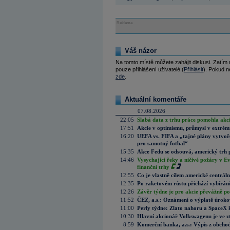
Reklama
Váš názor
Na tomto místě můžete zahájit diskusi. Zatím
pouze přihlášení uživatelé (
Přihlásit
). Pokud ne
zde
.
Aktuální komentáře
07.08.2026
22:05
Slabá data z trhu práce pomohla akc
17:51
Akcie v optimismu, průmysl v extrémn
16:20
UEFA vs. FIFA a „tajné plány vytvoř
pro samotný fotbal“
15:35
Akce Fedu se odsouvá, americký trh 
14:46
Vysychající řeky a ničivé požáry v E
finanční trhy
12:55
Co je vlastně cílem americké centrál
12:35
Po raketovém růstu přichází vybírán
12:26
Závěr týdne je pro akcie převážně po
11:52
ČEZ, a.s.: Oznámení o výplatě úrok
11:00
Perly týdne: Zlato nahoru a SpaceX 
10:30
Hlavní akcionář Volkswagenu je ve z
8:59
Komerční banka, a.s.: Výpis z obchod