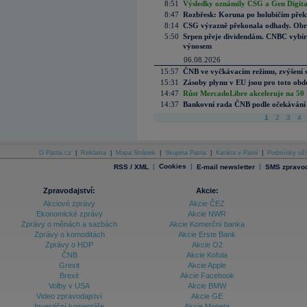
8:51
Výsledky oznámily CSG a Gen Digital
8:47
Rozbřesk: Koruna po holubičím přek
8:14
CSG výrazně překonala odhady. Obran
5:50
Srpen přeje dividendám. CNBC vybírá
výnosem
06.08.2026
15:57
ČNB ve vyčkávacím režimu, zvýšení s
15:31
Zásoby plynu v EU jsou pro toto obdo
14:47
Růst MercadoLibre akceleruje na 50 %
14:37
Bankovní rada ČNB podle očekávání 
1
2
3
4
O Patria.cz
|
Reklama
|
Mapa Stránek
|
Skupina Patria
|
Kariéra v Patrii
|
Podmínky uží
|
Cookies
|
|
RSS / XML
E-mail newsletter
SMS zpravod
Zpravodajství:
Akcie:
Akciové zprávy
Akcie ČEZ
Ekonomické zprávy
Akcie NWR
Zprávy o měnách a sazbách
Akcie Komerční banka
Zprávy o komoditách
Akcie Erste Bank
Zprávy o HDP
Akcie O2
ČNB
Akcie Kofola
Grexit
Akcie Apple
Brexit
Akcie Facebook
Volby v USA
Akcie BMW
Video zpravodajství
Akcie GE
Investiční komentáře
Akcie Moneta