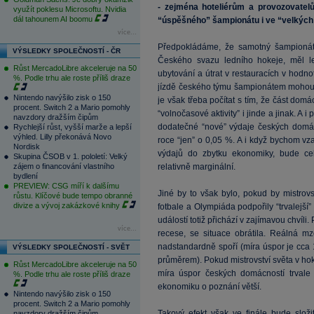
- zejména hoteliérům a provozovatelů
využít poklesu Microsoftu. Nvidia
dál tahounem AI boomu
“úspěšného” šampionátu i ve “velkých
více...
Předpokládáme, že samotný šampionát 
VÝSLEDKY SPOLEČNOSTÍ - ČR
Českého svazu ledního hokeje, měl le
Růst MercadoLibre akceleruje na 50
ubytování a útrat v restauracích v hodn
%. Podle trhu ale roste příliš draze
jízdě českého týmu šampionátem mohou b
Nintendo navýšilo zisk o 150
je však třeba počítat s tím, že část do
procent. Switch 2 a Mario pomohly
“volnočasové aktivity” i jinde a jinak. A 
navzdory dražším čipům
dodatečné “nové” výdaje českých domác
Rychlejší růst, vyšší marže a lepší
výhled. Lilly překonává Novo
roce “jen” o 0,05 %. A i když bychom vzal
Nordisk
výdajů do zbytku ekonomiky, bude cel
Skupina ČSOB v 1. pololetí: Velký
zájem o financování vlastního
relativně marginální.
bydlení
PREVIEW: CSG míří k dalšímu
Jiné by to však bylo, pokud by mistrovs
růstu. Klíčové bude tempo obranné
divize a vývoj zakázkové knihy
fotbale a Olympiáda podpořily “trvalejší”
událostí totiž přichází v zajímavou chvíl
více...
recese, se situace obrátila. Reálná mz
nadstandardně spoří (míra úspor je cc
VÝSLEDKY SPOLEČNOSTÍ - SVĚT
průměrem). Pokud mistrovství světa v hoke
Růst MercadoLibre akceleruje na 50
míra úspor českých domácností trvale
%. Podle trhu ale roste příliš draze
ekonomiku o poznání větší.
Nintendo navýšilo zisk o 150
procent. Switch 2 a Mario pomohly
Takový efekt však ve finále bude složit
navzdory dražším čipům