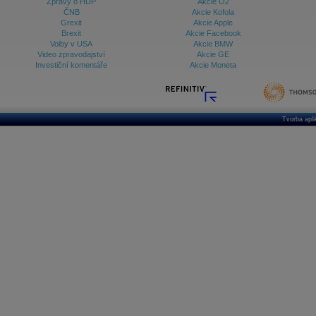
Zprávy o HDP
Akcie O2
ČNB
Akcie Kofola
Grexit
Akcie Apple
Brexit
Akcie Facebook
Volby v USA
Akcie BMW
Video zpravodajství
Akcie GE
Investiční komentáře
Akcie Moneta
Tvorba apl