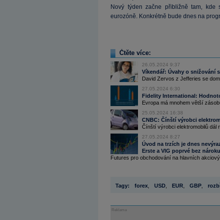
Nový týden začne přibližně tam, kde s
eurozóně. Konkrétně bude dnes na progr
Čtěte více:
26.05.2024 9:37
Víkendář: Úvahy o snižování s
David Zervos z Jefferies se domn
27.05.2024 6:30
Fidelity International: Hodnot
Evropa má mnohem větší zásobu 
25.05.2024 16:38
CNBC: Čínští výrobci elektrom
Čínští výrobci elektromobilů dál 
27.05.2024 8:27
Úvod na trzích je dnes nevýrazn
Erste a VIG poprvé bez nároku
Futures pro obchodování na hlavních akciových
Tagy:
forex
,
USD
,
EUR
,
GBP
,
rozb
Reklama