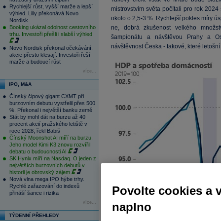
Rychlejší růst, vyšší marže a lepší
mistrovstvím světa počítali pro rok 202
výhled. Lilly překonává Novo
okolo o 2,5-3 %. Rychlejší pokles míry ús
Nordisk
Booking ukázal odolnost cestovního
ne, dobrá zkušenost velkého množství
trhu. Investoři přešli i slabší výhled
šampionátu a návštěvou Prahy a Ost
návštěvnost Česka - takové, které letošní 
Novo Nordisk překonal očekávání,
akcie přesto klesají. Investoři řeší
marže a budoucí růst
více...
IPO, M&A
Čínský čipový gigant CXMT při
burzovním debutu vystřelil přes 500
%. Překonal i největší banku země
Stát by mohl dát na burzu až 40
procent akcií pražského letiště v
roce 2028, řekl Babiš
Čínský Moonshot AI míří na burzu.
Jeho model Kimi K3 znovu rozvířil
debatu o budoucnosti AI
SK Hynix míří na Nasdaq. O jeden z
největších burzovních debutů v
historii je obrovský zájem
Nová vlna mega IPO hýbe trhy.
Rychlé zařazování do indexů
Povolte cookies a 
přináší šance i rizika
více...
naplno
TÝDENNÍ PŘEHLEDY