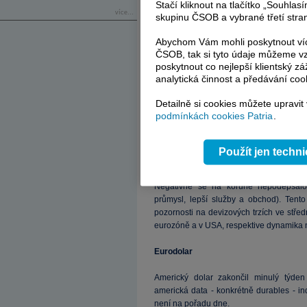
Stačí kliknout na tlačítko „Souhla
více...
skupinu ČSOB a vybrané třetí stran
Abychom Vám mohli poskytnout víc
ČSOB, tak si tyto údaje můžeme vz
poskytnout co nejlepší klientský zá
analytická činnost a předávání coo
Detailně si cookies můžete upravit
podmínkách cookies Patria
.
*** TRHY ***
Koruna
Použít jen techn
Česká koruna v pátečním odpoledni 
Negativně se na koruně nepodepsalo 
průmysl, lepší služby a obchod). Tento
pozornosti na devizových trzích ve stře
eurozóně a v USA, respektive dynamika 
Eurodolar
Americký dolar zakončil minulý týde
americká data - konkrétně durables - in
není na pořadu dne.