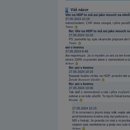
Váš názor
Vliv na HDP to má asi jako mouch na okně
27.05.2024 10:19
mimochodem, CHF dnes stoupá, i přes porážk
Ticino
Re: Vliv na HDP to má asi jako mouch n
27.05.2024 10:20
PS: pomohlo by spis okamzite pripsani divi
Ticino
ani v kvetnu
27.05.2024 9:49
Asi nepomuze. Ja si myslim ze ani za ten kveten 
skoro 100% zvysenim dane z nemovitosti a to
Ai-kun
Re: ani v kvetnu
27.05.2024 10:15
Naopak budou ztráty na HDP, protože lidi se j
Želvák Burzovní (Gold!)
Re: ani v kvetnu
27.05.2024 10:06
Tak daň z nemovitostí u nás i přes zvýšení j
sebrat a ne kde ušetřit. To bych čekal kom
Rookie
27.05.2024 10:15
O to srovnani s jinymi staty tolik nejde a
proti lonskemu kvetnu kdy byl polovicni,
MS v hokeji. Je pravda ze stat s ni poci
statem spis neefektivne a jinde nez kde by j
Ai-kun