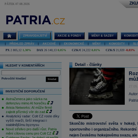
ZKU
PÁTEK 07.08.2026
ZPRAVODAJSTVÍ
AKCIE & FONDY
MĚNY & SAZBY
KOMODIT
|
PŘEHLED ZPRÁV
|
AKCIOVÉ
|
EKONOMICKÉ
|
MĚNY
|
KOMODITY
|
SL
PX
2 805,12
1,30%
DAX
26 140,13
0,05%
CZK/€
24,222
0,01%
CZK/$
21,020
-0,03%
Detail - články
HLEDAT V KOMENTÁŘÍCH
Roz
můž
Pokročilé hledání
hledat
27.05
INVESTIČNÍ DOPORUČENÍ
Autor
AstraZeneca jako sázka na
Patri
defenzivu mimo AI horečku
Arista Networks: AI může firmě
zajistit příznivý vítr do zad
Analytický radar: Colt CZ roste díky
vyšší marži, širší integraci i
Skončilo mistrovství světa v hokeji
stabilnějšímu byznysu
Nové střelivo pro další růst. Patria
sportovního i organizačního. Rekordní
mění cílovou cenu pro Colt CZ
nejen českému hokejovému svazu, ale t
Goldman Sachs: Je dobrý okamžik