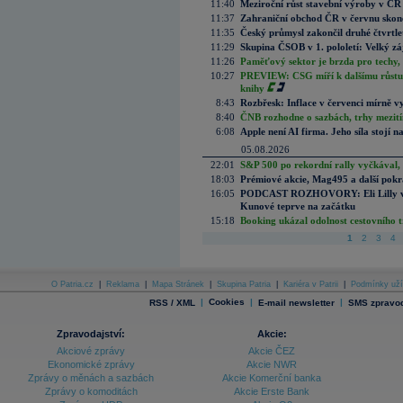
11:40
Meziroční růst stavební výroby v ČR
11:37
Zahraniční obchod ČR v červnu skonč
11:35
Český průmysl zakončil druhé čtvrtlet
11:29
Skupina ČSOB v 1. pololetí: Velký zá
11:26
Paměťový sektor je brzda pro techy,
10:27
PREVIEW: CSG míří k dalšímu růstu.
knihy
8:43
Rozbřesk: Inflace v červenci mírně v
8:40
ČNB rozhodne o sazbách, trhy mezitím
6:08
Apple není AI firma. Jeho síla stojí n
05.08.2026
22:01
S&P 500 po rekordní rally vyčkával,
18:03
Prémiové akcie, Mag495 a další pokr
16:05
PODCAST ROZHOVORY: Eli Lilly vs. 
Kunové teprve na začátku
15:18
Booking ukázal odolnost cestovního trh
1
2
3
4
O Patria.cz
|
Reklama
|
Mapa Stránek
|
Skupina Patria
|
Kariéra v Patrii
|
Podmínky uží
|
Cookies
|
|
RSS / XML
E-mail newsletter
SMS zpravod
Zpravodajství:
Akcie:
Akciové zprávy
Akcie ČEZ
Ekonomické zprávy
Akcie NWR
Zprávy o měnách a sazbách
Akcie Komerční banka
Zprávy o komoditách
Akcie Erste Bank