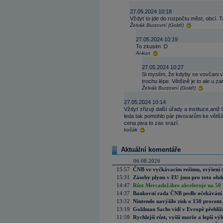
27.05.2024 10:18
Vždyť to jde do rozpočtu měst, obcí. Tak
Želvák Burzovní (Gold!)
27.05.2024 10:19
To zkusim :D
Ai-kun
27.05.2024 10:27
Si myslím, že kdyby se vovčani víc
trochu lépe. Většině je to ale u za
Želvák Burzovní (Gold!)
27.05.2024 10:14
Vždyť zřizují další úřady a instituce,aniž
leda tak pomohlo pár pivovarům ke vět
cena piva to zas srazí.
kočák
Aktuální komentáře
06.08.2026
15:57
ČNB ve vyčkávacím režimu, zvýšení s
15:31
Zásoby plynu v EU jsou pro toto obdo
14:47
Růst MercadoLibre akceleruje na 50 %
14:37
Bankovní rada ČNB podle očekávání 
13:32
Nintendo navýšilo zisk o 150 procen
13:19
Goldman Sachs vidí v Evropě přehlíže
11:59
Rychlejší růst, vyšší marže a lepší v