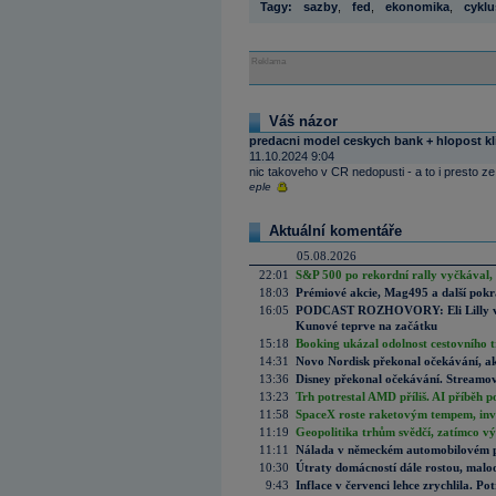
Tagy:
sazby
,
fed
,
ekonomika
,
cyklu
Reklama
Váš názor
predacni model ceskych bank + hlopost kli
11.10.2024 9:04
nic takoveho v CR nedopusti - a to i presto 
eple
Aktuální komentáře
05.08.2026
22:01
S&P 500 po rekordní rally vyčkával,
18:03
Prémiové akcie, Mag495 a další pokr
16:05
PODCAST ROZHOVORY: Eli Lilly vs. 
Kunové teprve na začátku
15:18
Booking ukázal odolnost cestovního trh
14:31
Novo Nordisk překonal očekávání, akci
13:36
Disney překonal očekávání. Streamova
13:23
Trh potrestal AMD příliš. AI příběh p
11:58
SpaceX roste raketovým tempem, inves
11:19
Geopolitika trhům svědčí, zatímco v
11:11
Nálada v německém automobilovém prů
10:30
Útraty domácností dále rostou, malo
9:43
Inflace v červenci lehce zrychlila. Pot