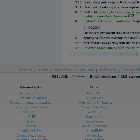
9:14
Bezvavlasy potvrzuje celoroční výhl
9:01
Rozbřesk: České úspory na evropském
8:54
AMD zklamalo výhledem, SpaceX vydě
naděje na otevření Hormuzu
6:06
Fed mlčí, trh utahuje podmínky. Nejis
04.08.2026
17:02
Definitivní proražení stoletého trend
15:20
Spotify ve duhém kvartále neoslnilo. 
14:34
McDonald's zvýšil zisk, Američané ale
13:52
Palantir zasadil medvědům těžkou rá
1
2
3
4
O Patria.cz
|
Reklama
|
Mapa Stránek
|
Skupina Patria
|
Kariéra v Patrii
|
Podmínky uží
|
Cookies
|
|
RSS / XML
E-mail newsletter
SMS zpravod
Zpravodajství:
Akcie:
Akciové zprávy
Akcie ČEZ
Ekonomické zprávy
Akcie NWR
Zprávy o měnách a sazbách
Akcie Komerční banka
Zprávy o komoditách
Akcie Erste Bank
Zprávy o HDP
Akcie O2
ČNB
Akcie Kofola
Grexit
Akcie Apple
Brexit
Akcie Facebook
Volby v USA
Akcie BMW
Video zpravodajství
Akcie GE