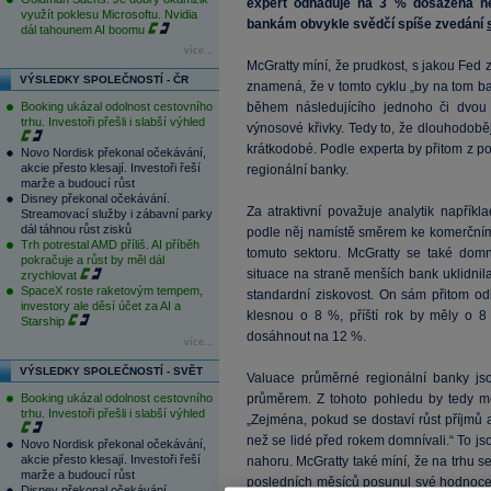
expert odhaduje na 3 % dosažená něk
využít poklesu Microsoftu. Nvidia
bankám obvykle svědčí spíše zvedání
dál tahounem AI boomu
více...
McGratty míní, že prudkost, s jakou Fed
VÝSLEDKY SPOLEČNOSTÍ - ČR
znamená, že v tomto cyklu „by na tom b
Booking ukázal odolnost cestovního
během následujícího jednoho či dvou 
trhu. Investoři přešli i slabší výhled
výnosové křivky. Tedy to, že dlouhodobě
krátkodobé. Podle experta by přitom z 
Novo Nordisk překonal očekávání,
akcie přesto klesají. Investoři řeší
regionální banky.
marže a budoucí růst
Disney překonal očekávání.
Za atraktivní považuje analytik napřík
Streamovací služby i zábavní parky
dál táhnou růst zisků
podle něj namístě směrem ke komerčním
Trh potrestal AMD příliš. AI příběh
tomuto sektoru. McGratty se také domn
pokračuje a růst by měl dál
situace na straně menších bank uklidnila
zrychlovat
SpaceX roste raketovým tempem,
standardní ziskovost. On sám přitom od
investory ale děsí účet za AI a
klesnou o 8 %, příští rok by měly o 8
Starship
dosáhnout na 12 %.
více...
VÝSLEDKY SPOLEČNOSTÍ - SVĚT
Valuace průměrné regionální banky js
Booking ukázal odolnost cestovního
průměrem. Z tohoto pohledu by tedy měl
trhu. Investoři přešli i slabší výhled
„Zejména, pokud se dostaví růst příjmů a
než se lidé před rokem domnívali.“ To js
Novo Nordisk překonal očekávání,
akcie přesto klesají. Investoři řeší
nahoru. McGratty také míní, že na trhu 
marže a budoucí růst
posledních měsíců posunul své hodnocení
Disney překonal očekávání.