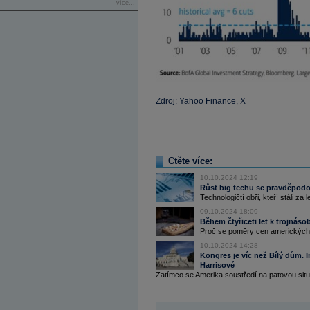
více...
Zdroj: Yahoo Finance, X
Čtěte více:
10.10.2024 12:19
Růst big techu se pravděpodob
Technologičtí obři, kteří stáli za
09.10.2024 18:09
Během čtyřiceti let k trojnás
Proč se poměry cen amerických a
10.10.2024 14:28
Kongres je víc než Bílý dům. 
Harrisové
Zatímco se Amerika soustředí na patovou situ