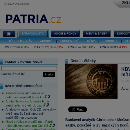
ZKU
STŘEDA 05.08.2026
ZPRAVODAJSTVÍ
AKCIE & FONDY
MĚNY & SAZBY
KOMODIT
|
PŘEHLED ZPRÁV
|
AKCIOVÉ
|
EKONOMICKÉ
|
MĚNY
|
KOMODITY
|
SL
PX
2 769,04
0,11%
DAX
26 126,30
-0,29%
CZK/€
24,160
0,03%
CZK/$
20,913
-0,19%
Detail - články
HLEDAT V KOMENTÁŘÍCH
KBW
mít
Pokročilé hledání
hledat
11.10
INVESTIČNÍ DOPORUČENÍ
Autor
AstraZeneca jako sázka na
defenzivu mimo AI horečku
Arista Networks: AI může firmě
zajistit příznivý vítr do zad
Analytický radar: Colt CZ roste díky
vyšší marži, širší integraci i
stabilnějšímu byznysu
Bankovní analytik Christopher McGrat
Nové střelivo pro další růst. Patria
sazby
, pokaždé o 25 bazických bodů. 
mění cílovou cenu pro Colt CZ
Goldman Sachs: Je dobrý okamžik