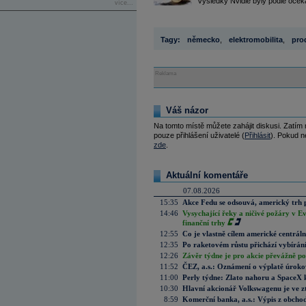
Výsledky Nvidie byly podle očekáv
více...
Tagy:
německo
,
elektromobilita
,
pro
Reklama
Váš názor
Na tomto místě můžete zahájit diskusi. Zatím
pouze přihlášení uživatelé (
Přihlásit
). Pokud ne
zde
.
Aktuální komentáře
07.08.2026
15:35
Akce Fedu se odsouvá, americký trh 
14:46
Vysychající řeky a ničivé požáry v E
finanční trhy
12:55
Co je vlastně cílem americké centrál
12:35
Po raketovém růstu přichází vybírán
12:26
Závěr týdne je pro akcie převážně po
11:52
ČEZ, a.s.: Oznámení o výplatě úrok
11:00
Perly týdne: Zlato nahoru a SpaceX 
10:30
Hlavní akcionář Volkswagenu je ve z
8:59
Komerční banka, a.s.: Výpis z obchod