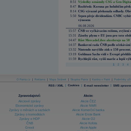
8:51
Výsledky oznámily CSG a Gen Digital
8:47
Rozbřesk: Koruna po holubičím přek
8:14
CSG výrazně překonala odhady. Obran
5:50
Srpen přeje dividendám. CNBC vybírá
výnosem
06.08.2026
15:57
ČNB ve vyčkávacím režimu, zvýšení s
15:31
Zásoby plynu v EU jsou pro toto obdo
14:47
Růst MercadoLibre akceleruje na 50 %
14:37
Bankovní rada ČNB podle očekávání 
13:32
Nintendo navýšilo zisk o 150 procen
13:19
Goldman Sachs vidí v Evropě přehlíže
11:59
Rychlejší růst, vyšší marže a lepší v
1
2
3
4
O Patria.cz
|
Reklama
|
Mapa Stránek
|
Skupina Patria
|
Kariéra v Patrii
|
Podmínky uží
|
Cookies
|
|
RSS / XML
E-mail newsletter
SMS zpravod
Zpravodajství:
Akcie:
Akciové zprávy
Akcie ČEZ
Ekonomické zprávy
Akcie NWR
Zprávy o měnách a sazbách
Akcie Komerční banka
Zprávy o komoditách
Akcie Erste Bank
Zprávy o HDP
Akcie O2
ČNB
Akcie Kofola
Grexit
Akcie Apple