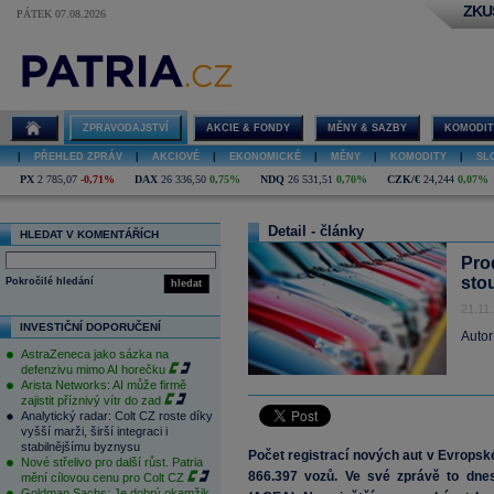
ZKU
PÁTEK 07.08.2026
ZPRAVODAJSTVÍ
AKCIE & FONDY
MĚNY & SAZBY
KOMODIT
|
PŘEHLED ZPRÁV
|
AKCIOVÉ
|
EKONOMICKÉ
|
MĚNY
|
KOMODITY
|
SL
PX
2 785,07
-0,71%
DAX
26 336,50
0,75%
NDQ
26 531,51
0,70%
CZK/€
24,244
0,07%
Detail - články
HLEDAT V KOMENTÁŘÍCH
Pro
sto
Pokročilé hledání
hledat
21.11
INVESTIČNÍ DOPORUČENÍ
Autor
AstraZeneca jako sázka na
defenzivu mimo AI horečku
Arista Networks: AI může firmě
zajistit příznivý vítr do zad
Analytický radar: Colt CZ roste díky
vyšší marži, širší integraci i
stabilnějšímu byznysu
Počet registrací nových aut v Evropské
Nové střelivo pro další růst. Patria
866.397 vozů. Ve své zprávě to dne
mění cílovou cenu pro Colt CZ
Goldman Sachs: Je dobrý okamžik