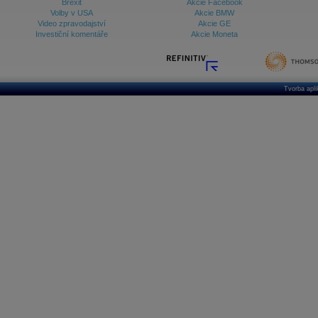
Brexit
Akcie Facebook
Volby v USA
Akcie BMW
Video zpravodajství
Akcie GE
Investiční komentáře
Akcie Moneta
Tvorba apl