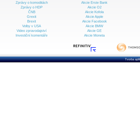
Zprávy o komoditách
Akcie Erste Bank
Zprávy o HDP
Akcie O2
ČNB
Akcie Kofola
Grexit
Akcie Apple
Brexit
Akcie Facebook
Volby v USA
Akcie BMW
Video zpravodajství
Akcie GE
Investiční komentáře
Akcie Moneta
Tvorba apl