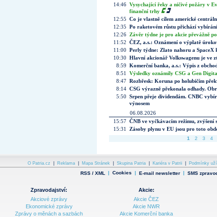
14:46
Vysychající řeky a ničivé požáry v E
finanční trhy
12:55
Co je vlastně cílem americké centrál
12:35
Po raketovém růstu přichází vybírán
12:26
Závěr týdne je pro akcie převážně po
11:52
ČEZ, a.s.: Oznámení o výplatě úrok
11:00
Perly týdne: Zlato nahoru a SpaceX 
10:30
Hlavní akcionář Volkswagenu je ve z
8:59
Komerční banka, a.s.: Výpis z obchod
8:51
Výsledky oznámily CSG a Gen Digital
8:47
Rozbřesk: Koruna po holubičím přek
8:14
CSG výrazně překonala odhady. Obran
5:50
Srpen přeje dividendám. CNBC vybírá
výnosem
06.08.2026
15:57
ČNB ve vyčkávacím režimu, zvýšení s
15:31
Zásoby plynu v EU jsou pro toto obdo
1
2
3
4
O Patria.cz
|
Reklama
|
Mapa Stránek
|
Skupina Patria
|
Kariéra v Patrii
|
Podmínky uží
|
Cookies
|
|
RSS / XML
E-mail newsletter
SMS zpravod
Zpravodajství:
Akcie:
Akciové zprávy
Akcie ČEZ
Ekonomické zprávy
Akcie NWR
Zprávy o měnách a sazbách
Akcie Komerční banka