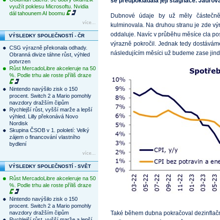
se předpokládala její stagnace. Jádro
využít poklesu Microsoftu. Nvidia
dál tahounem AI boomu
Dubnové údaje by už měly částečně 
více...
kulminovala. Na druhou stranu je zde výr
oddaluje. Navíc v průběhu měsíce cla po
VÝSLEDKY SPOLEČNOSTÍ - ČR
výrazně pokročil. Jednak tedy dostávám
CSG výrazně překonala odhady.
následujícím měsíci už budeme zase jinde
Obranná divize táhne růst, výhled
potvrzen
Růst MercadoLibre akceleruje na 50
%. Podle trhu ale roste příliš draze
Nintendo navýšilo zisk o 150
procent. Switch 2 a Mario pomohly
navzdory dražším čipům
Rychlejší růst, vyšší marže a lepší
výhled. Lilly překonává Novo
Nordisk
Skupina ČSOB v 1. pololetí: Velký
zájem o financování vlastního
bydlení
více...
VÝSLEDKY SPOLEČNOSTÍ - SVĚT
Růst MercadoLibre akceleruje na 50
%. Podle trhu ale roste příliš draze
Nintendo navýšilo zisk o 150
procent. Switch 2 a Mario pomohly
navzdory dražším čipům
Také během dubna pokračoval dezinflačn
Rychlejší růst, vyšší marže a lepší