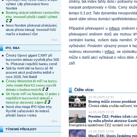
změny, tak index táhly dolů i potraviny 
výhled. Lilly překonává Novo
naopak podporovaly v růstu. Ceny služeb
Nordisk
Booking ukázal odolnost cestovního
tempo 0,3 pct. Tato dynamika nevypovídá a
trhu. Investoři přešli i slabší výhled
dané stále silnou domácí spotřebitelsko
Novo Nordisk překonal očekávání,
Případné překvapení u
inflace
směrem na
akcie přesto klesají. Investoři řeší
marže a budoucí růst
překvapení směrem dolů ale mohou trhy 
centrální banka, ovšem data nemění. P
více...
vyčkávání. Poslední výrazný posun k l
IPO, M&A
reálnou ekonomiku i
inflaci
, ve výsledk
Čínský čipový gigant CXMT při
může s další akcí vyčkávat o něco déle. 
burzovním debutu vystřelil přes 500
září.
%. Překonal i největší banku země
Stát by mohl dát na burzu až 40
procent akcií pražského letiště v
roce 2028, řekl Babiš
Čínský Moonshot AI míří na burzu.
Jeho model Kimi K3 znovu rozvířil
Čtěte více:
debatu o budoucnosti AI
SK Hynix míří na Nasdaq. O jeden z
13.05.2025 12:51
největších burzovních debutů v
Boeing může znovu prodávat d
historii je obrovský zájem
Čínská vláda zrušila nařízení, kt
Nová vlna mega IPO hýbe trhy.
Rychlé zařazování do indexů
14.05.2025 17:25
přináší šance i rizika
Preview ČEZ: Pokles tržeb i z
by měla přinést akvizice GasN
více...
Energetická společnost ČEZ oznámí své výsled
TÝDENNÍ PŘEHLEDY
13.05.2025 13:08
Mluvčí EK: Dopis českému min