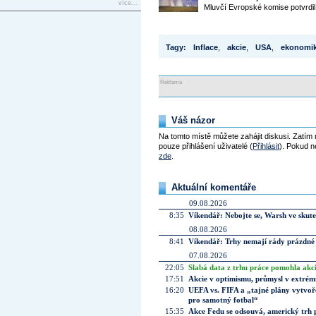
více...
Mluvčí Evropské komise potvrdil
Tagy:
Inflace
,
akcie
,
USA
,
ekonomi
Reklama
Váš názor
Na tomto místě můžete zahájit diskusi. Zatím
pouze přihlášení uživatelé (
Přihlásit
). Pokud ne
zde
.
Aktuální komentáře
09.08.2026
8:35
Víkendář: Nebojte se, Warsh ve skute
08.08.2026
8:41
Víkendář: Trhy nemají rády prázdné 
07.08.2026
22:05
Slabá data z trhu práce pomohla akc
17:51
Akcie v optimismu, průmysl v extrémn
16:20
UEFA vs. FIFA a „tajné plány vytvoř
pro samotný fotbal“
15:35
Akce Fedu se odsouvá, americký trh 