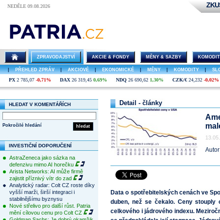
ZKU
NEDĚLE 09.08.2026
ZPRAVODAJSTVÍ
AKCIE & FONDY
MĚNY & SAZBY
KOMODIT
|
PŘEHLED ZPRÁV
|
AKCIOVÉ
|
EKONOMICKÉ
|
MĚNY
|
KOMODITY
|
SL
PX
2 785,07
-0,71%
DAX
26 319,45
0,69%
NDQ
26 690,62
1,30%
CZK/€
24,232
-0,02%
Detail - články
HLEDAT V KOMENTÁŘÍCH
Ame
mal
Pokročilé hledání
hledat
13.05
INVESTIČNÍ DOPORUČENÍ
Autor
AstraZeneca jako sázka na
defenzivu mimo AI horečku
Arista Networks: AI může firmě
zajistit příznivý vítr do zad
Analytický radar: Colt CZ roste díky
vyšší marži, širší integraci i
Data o spotřebitelských cenách ve Spoj
stabilnějšímu byznysu
duben, než se čekalo. Ceny stouply o
Nové střelivo pro další růst. Patria
celkového i jádrového indexu. Meziroč
mění cílovou cenu pro Colt CZ
Goldman Sachs: Je dobrý okamžik