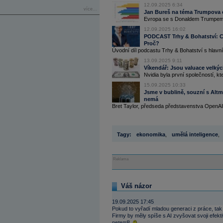
12.09.2025 6:34
více...
Jan Bureš na téma Trumpova c
Evropa se s Donaldem Trumpem p
12.09.2025 16:02
PODCAST Trhy & Bohatství: Ce
Proč?
Úvodní díl podcastu Trhy & Bohatství s hla
13.09.2025 9:11
Víkendář: Jsou valuace velkýc
Nvidia byla první společností, k
15.09.2025 10:33
Jsme v bublině, souzní s Alt
nemá
Bret Taylor, předseda představenstva OpenAI,
Tagy:
ekonomika
,
umělá inteligence
,
Reklama
Váš názor
19.09.2025 17:45
Pokud to vyřadí mladou generaci z práce, ta
Firmy by měly spíše s AI zvyšovat svoji efektiv
petersB