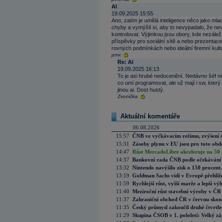
AI
19.09.2025 15:55
Ano, zatím je umělá inteligence něco jako ml
chyby a vymýšlí si, aby to nevypadalo, že nev
kontrolovat. Výjimkou jsou obory, kde nezáleží
příspěvky pro sociální sítě a nebo prezentace
rovných podmínkách nebo ideální firemní kult
pmx
Re: AI
19.09.2025 16:13
To je asi hrubé nedocenění. Nedávno šéf něj
co umí programovat, ale už mají i sw, kter
jinou ai. Dost hustý.
Zvonička
Aktuální komentáře
06.08.2026
15:57
ČNB ve vyčkávacím režimu, zvýšení s
15:31
Zásoby plynu v EU jsou pro toto obdo
14:47
Růst MercadoLibre akceleruje na 50 %
14:37
Bankovní rada ČNB podle očekávání 
13:32
Nintendo navýšilo zisk o 150 procen
13:19
Goldman Sachs vidí v Evropě přehlíže
11:59
Rychlejší růst, vyšší marže a lepší v
11:40
Meziroční růst stavební výroby v ČR
11:37
Zahraniční obchod ČR v červnu skonč
11:35
Český průmysl zakončil druhé čtvrtlet
11:29
Skupina ČSOB v 1. pololetí: Velký zá