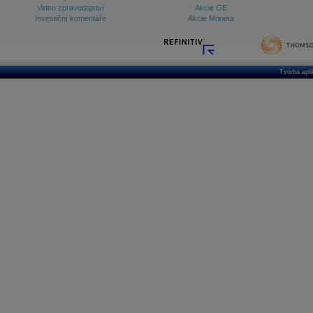
Video zpravodajství
Akcie GE
Investiční komentáře
Akcie Moneta
Tvorba apl