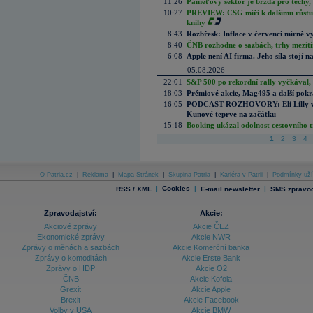
11:26
Paměťový sektor je brzda pro techy,
10:27
PREVIEW: CSG míří k dalšímu růstu.
knihy
8:43
Rozbřesk: Inflace v červenci mírně v
8:40
ČNB rozhodne o sazbách, trhy mezitím
6:08
Apple není AI firma. Jeho síla stojí n
05.08.2026
22:01
S&P 500 po rekordní rally vyčkával,
18:03
Prémiové akcie, Mag495 a další pokr
16:05
PODCAST ROZHOVORY: Eli Lilly vs. 
Kunové teprve na začátku
15:18
Booking ukázal odolnost cestovního trh
1
2
3
4
O Patria.cz
|
Reklama
|
Mapa Stránek
|
Skupina Patria
|
Kariéra v Patrii
|
Podmínky uží
|
Cookies
|
|
RSS / XML
E-mail newsletter
SMS zpravod
Zpravodajství:
Akcie:
Akciové zprávy
Akcie ČEZ
Ekonomické zprávy
Akcie NWR
Zprávy o měnách a sazbách
Akcie Komerční banka
Zprávy o komoditách
Akcie Erste Bank
Zprávy o HDP
Akcie O2
ČNB
Akcie Kofola
Grexit
Akcie Apple
Brexit
Akcie Facebook
Volby v USA
Akcie BMW