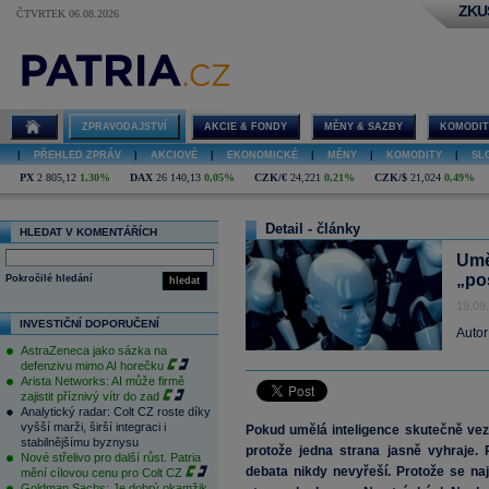
ZKU
ČTVRTEK 06.08.2026
ZPRAVODAJSTVÍ
AKCIE & FONDY
MĚNY & SAZBY
KOMODIT
|
PŘEHLED ZPRÁV
|
AKCIOVÉ
|
EKONOMICKÉ
|
MĚNY
|
KOMODITY
|
SL
PX
2 805,12
1,30%
DAX
26 140,13
0,05%
CZK/€
24,221
0,21%
CZK/$
21,024
0,49%
Detail - články
HLEDAT V KOMENTÁŘÍCH
Umě
„po
Pokročilé hledání
hledat
19.09
INVESTIČNÍ DOPORUČENÍ
Autor
AstraZeneca jako sázka na
defenzivu mimo AI horečku
Arista Networks: AI může firmě
zajistit příznivý vítr do zad
Analytický radar: Colt CZ roste díky
vyšší marži, širší integraci i
Pokud umělá inteligence skutečně vezme
stabilnějšímu byznysu
protože jedna strana jasně vyhraje. 
Nové střelivo pro další růst. Patria
debata nikdy nevyřeší. Protože se najd
mění cílovou cenu pro Colt CZ
Goldman Sachs: Je dobrý okamžik