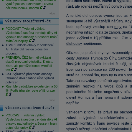
ostatních sektorech. Navíc to vypadá,
využít poklesu Microsoftu. Nvidia
růst, ale rovněž nepříznivý pohyb výno
dál tahounem AI boomu
více...
Americké dluhopisové výnosy jsou asi +5
sledujeme ještě výraznější nárůsty. Kd
VÝSLEDKY SPOLEČNOSTÍ - ČR
bude opětovný vzestup cen
ropy
na 1
PODCAST Týdenní výhled:
nepříznivá
inflační
data ze zámoří. Speku
Výsledková sezóna trenduje díky AI
vysoko nad odhady a Bessent brání
jedno zvýšení v 1Q příštího roku. Čím ví
státní dluhopisy
dluhopisy
nepříjemné.
TSMC umlčela obavy z ochlazení
AI. Tržby dál rostou o desítky
Otázkou je, proč si trhy nyní vzpomněly
procent
PREVIEW: ČEZ by měl vykázat
cesty Donalda Trumpa do Číny. Samozře
slabší provozní výsledky. K růstu
čínských objednávek letadel či sóji, a
zisku ale pomůže konec windfall
Boeingu
i po zakázce na 200 nových let
tax
CSG výrazně překonala odhady.
které na jednání šlo, bylo by to asi v 
Obranná divize táhne růst, výhled
Taiwanu navzdory poměrně agresivnímu
potvrzen
zmírnění restrikcí na vývoz čipů a d
Růst MercadoLibre akceleruje na 50
%. Podle trhu ale roste příliš draze
podstatného čínského angažmá v otázce
otevřít Hormuz a Írán nemá mít jader
více...
nepřišlo.
VÝSLEDKY SPOLEČNOSTÍ - SVĚT
Vzhledem k tomu, že právě na obchod "
PODCAST Týdenní výhled:
zálusk, tedy jednání za očekáváními zao
Výsledková sezóna trenduje díky AI
zamrzlý konflikt v Íránu povleče ještě
vysoko nad odhady a Bessent brání
státní dluhopisy
výnosů tažený inflačními očekáváními 
TSMC umlčela obavy z ochlazení