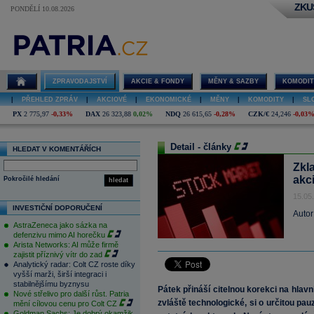
ZKU
PONDĚLÍ 10.08.2026
ZPRAVODAJSTVÍ
AKCIE & FONDY
MĚNY & SAZBY
KOMODIT
|
PŘEHLED ZPRÁV
|
AKCIOVÉ
|
EKONOMICKÉ
|
MĚNY
|
KOMODITY
|
SL
PX
2 775,97
-0,33%
DAX
26 323,88
0,02%
NDQ
26 615,65
-0,28%
CZK/€
24,246
-0,03
Detail - články
HLEDAT V KOMENTÁŘÍCH
Zkl
akci
Pokročilé hledání
hledat
15.05
INVESTIČNÍ DOPORUČENÍ
Autor
AstraZeneca jako sázka na
defenzivu mimo AI horečku
Arista Networks: AI může firmě
zajistit příznivý vítr do zad
Analytický radar: Colt CZ roste díky
vyšší marži, širší integraci i
stabilnějšímu byznysu
Pátek přináší citelnou korekci na hlavn
Nové střelivo pro další růst. Patria
zvláště technologické, si o určitou pau
mění cílovou cenu pro Colt CZ
Goldman Sachs: Je dobrý okamžik