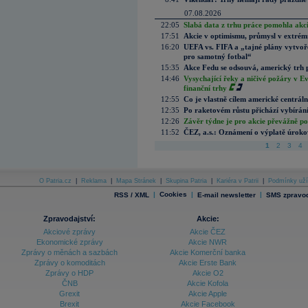
07.08.2026
22:05
Slabá data z trhu práce pomohla akc
17:51
Akcie v optimismu, průmysl v extrémn
16:20
UEFA vs. FIFA a „tajné plány vytvoř
pro samotný fotbal“
15:35
Akce Fedu se odsouvá, americký trh 
14:46
Vysychající řeky a ničivé požáry v E
finanční trhy
12:55
Co je vlastně cílem americké centrál
12:35
Po raketovém růstu přichází vybírán
12:26
Závěr týdne je pro akcie převážně po
11:52
ČEZ, a.s.: Oznámení o výplatě úrok
1
2
3
4
O Patria.cz
|
Reklama
|
Mapa Stránek
|
Skupina Patria
|
Kariéra v Patrii
|
Podmínky uží
|
Cookies
|
|
RSS / XML
E-mail newsletter
SMS zpravod
Zpravodajství:
Akcie:
Akciové zprávy
Akcie ČEZ
Ekonomické zprávy
Akcie NWR
Zprávy o měnách a sazbách
Akcie Komerční banka
Zprávy o komoditách
Akcie Erste Bank
Zprávy o HDP
Akcie O2
ČNB
Akcie Kofola
Grexit
Akcie Apple
Brexit
Akcie Facebook