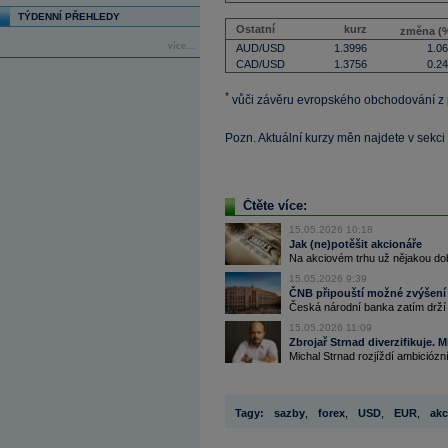
TÝDENNÍ PŘEHLEDY
Ostatní
kurz
změna (
více...
AUD/USD
1.3996
1.0
CAD/USD
1.3756
0.2
*
vůči závěru evropského obchodování z
Pozn. Aktuální kurzy měn najdete v sekci
Čtěte více:
15.05.2026 10:18
Jak (ne)potěšit akcionáře
Na akciovém trhu už nějakou do
15.05.2026 9:39
ČNB připouští možné zvýšení 
Česká národní banka zatím drží 
15.05.2026 11:09
Zbrojař Strnad diverzifikuje. 
Michal Strnad rozjíždí ambiciózní 
Tagy:
sazby
,
forex
,
USD
,
EUR
,
akc