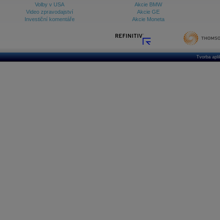
Volby v USA
Akcie BMW
Video zpravodajství
Akcie GE
Investiční komentáře
Akcie Moneta
Tvorba apl