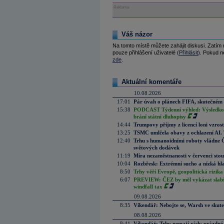
Reklama
Váš názor
Na tomto místě můžete zahájit diskusi. Zatím
pouze přihlášení uživatelé (
Přihlásit
). Pokud ne
zde
.
Aktuální komentáře
10.08.2026
17:01
Pár úvah o plánech FIFA, skutečném 
15:38
PODCAST Týdenní výhled: Výsledková
brání státní dluhopisy
14:44
Trumpovy příjmy z licencí loni vzros
13:25
TSMC umlčela obavy z ochlazení AI. T
12:40
Trhu s humanoidními roboty vládne Čí
světových dodávek
11:19
Míra nezaměstnanosti v červenci stou
10:04
Rozbřesk: Extrémní sucho a nízká hl
8:50
Trhy věří Evropě, geopolitická rizika
6:07
PREVIEW: ČEZ by měl vykázat slabší 
windfall tax
09.08.2026
8:35
Víkendář: Nebojte se, Warsh ve skute
08.08.2026
8:41
Víkendář: Trhy nemají rády prázdné 