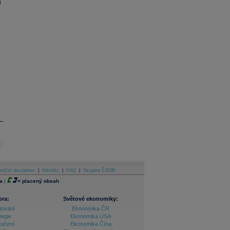
i
stiční disclaimer
|
Náměty
|
FAQ
|
Skupina ČSOB
a
|
=
placený obsah
ora:
Světové ekonomiky:
tování
Ekonomika ČR
tegie
Ekonomika USA
ručení
Ekonomika Čína