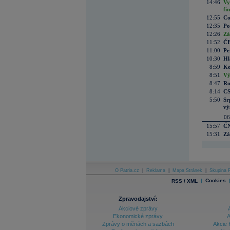
14:46
Vy
fi
12:55
Co
12:35
Po
12:26
Zá
11:52
ČE
11:00
Pe
10:30
Hl
8:59
Ko
8:51
Vý
8:47
Ro
8:14
CS
5:50
Sr
vý
06
15:57
ČN
15:31
Zá
O Patria.cz
|
Reklama
|
Mapa Stránek
|
Skupina P
|
Cookies
RSS / XML
Zpravodajství:
Akciové zprávy
Ekonomické zprávy
A
Zprávy o měnách a sazbách
Akcie 