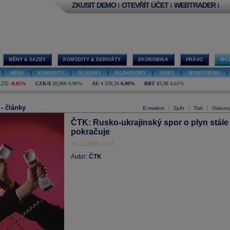
ZKUSIT DEMO
OTEVŘÍT ÚČET
WEBTRADER
|
|
|
MĚNY & SAZBY
KOMODITY & DERIVÁTY
EKONOMIKA
PRÁVO
MOJ
|
MĚNY
|
KOMODITY
|
SLOUPKY
|
ROZHOVORY
|
VIDEO
|
MONITORING
|
,232
-0,02%
CZK/$
20,966
0,00%
AU
4 339,26
0,00%
BRT
83,08
4,61%
 - články
E-mailem
Zpět
Tisk
Diskutu
|
|
|
ČTK: Rusko-ukrajinský spor o plyn stále
pokračuje
31.12.2008 13:27
Autor:
ČTK