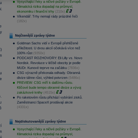
Vysychající řeky a ničivé požáry v Evropě.
u
Klimatická rizika dopadají na průmysl,
,
ekonomiku i finanční trhy
(210x)
Víkendář: Trhy nemají rády prázdné řeči
(182x)
že
vy
Nejčtenější zprávy týdne
Goldman Sachs vidí v Evropě přehlížené
příležitosti. U dvou akcií očekává více než
)
100% růst
(9350x)
m
PODCAST ROZHOVORY: Eli Lilly vs. Novo
Nordisk. Revoluce v léčbě obezity je podle
MUDr. Kunové teprve na začátku
(7836x)
u
CSG výrazně překonala odhady. Obranná
divize táhne růst, výhled potvrzen
(5486x)
e
PREVIEW: CSG míří k dalšímu růstu.
Klíčové bude tempo obranné divize a vývoj
zakázkové knihy
(4515x)
.
Po raketovém růstu přichází vybírání zisků.
u
Zaměstnanci SpaceX prodávají akcie
(4331x)
ě
Nejdiskutovanější zprávy týdne
zí
Vysychající řeky a ničivé požáry v Evropě.
m
Klimatická rizika dopadají na průmysl,
ý