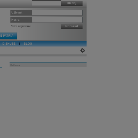
Hledej
Uživatel:
Heslo:
Nová registrace
Přihlásit
E PATRIA
DISKUSE
|
BLOG
j
Reklama