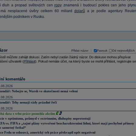
ní dluh a propad světových cen
ropy
znamená i budoucí pokles cen jeho plynu
má nesplacené úvěry celkem 60 miliard
dolarů
a je podle agentury Reuter
enějším podnikem v Rusku.
ázor
Přidat názor
Pavouk
Od nejnovějších
|
ístě můžete zahájit diskusi. Zatím nebyl zadán žádný názor. Do diskuse mohou přispívat
ášení uživatelé (
Přihlásit
). Pokud nemáte účet, na který byste se mohli přihlásit, registrujte se
lní komentáře
.08.2026
kendář: Nebojte se, Warsh ve skutečnosti nemá velení
.08.2026
kendář: Trhy nemají rády prázdné řeči
.08.2026
abá data z trhu práce pomohla akciím
cie v optimismu, průmysl v extrémním, dluhopisy neprotestují
FA vs. FIFA a „tajné plány vytvořené bezcharakterními lidmi, které mají pochybné přínosy
o samotný fotbal“
ce Fedu se odsouvá, americký trh práce překvapil opět negativně