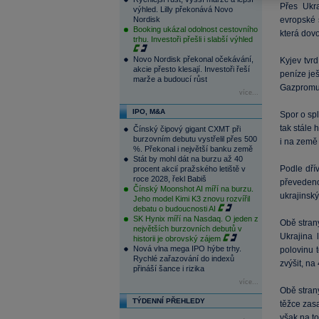
Přes Ukra
výhled. Lilly překonává Novo
Nordisk
evropské 
Booking ukázal odolnost cestovního
která dovo
trhu. Investoři přešli i slabší výhled
Novo Nordisk překonal očekávání,
Kyjev tvrd
akcie přesto klesají. Investoři řeší
peníze ješ
marže a budoucí růst
Gazpromu 
více...
IPO, M&A
Spor o sp
tak stále
Čínský čipový gigant CXMT při
burzovním debutu vystřelil přes 500
i na země 
%. Překonal i největší banku země
Stát by mohl dát na burzu až 40
Podle dří
procent akcií pražského letiště v
roce 2028, řekl Babiš
převedeno
Čínský Moonshot AI míří na burzu.
ukrajinský
Jeho model Kimi K3 znovu rozvířil
debatu o budoucnosti AI
SK Hynix míří na Nasdaq. O jeden z
Obě stran
největších burzovních debutů v
Ukrajina 
historii je obrovský zájem
Nová vlna mega IPO hýbe trhy.
polovinu 
Rychlé zařazování do indexů
zvýšit, na
přináší šance i rizika
více...
Obě strany
TÝDENNÍ PŘEHLEDY
těžce zas
však na t