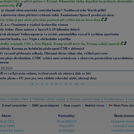
sychající řeky a ničivé požáry v Evropě. Klimatická rizika dopadají na průmysl, ekonomiku 
nanční trhy
 je vlastně cílem americké centrální banky? Nasliboval toho Warsh příliš?
 raketovém růstu přichází vybírání zisků. Zaměstnanci SpaceX prodávají akcie
věr týdne je pro akcie převážně pozitivní při vyčkávání na nová data
Z, a.s.: Oznámení o výplatě úrokového výnosu
rly týdne: Zlato nahoru a SpaceX k 10 bilionům dolarů
avní akcionář Volkswagenu je ve ztrátě, automobilku vyzval k rychlým opatřením
merční banka, a.s.: Výpis z obchodního rejstříku
sledky oznámily CSG a Gen Digital, Trump uvalil nová cla. Evropa zahájí opatrně
zbřesk: Koruna po holubičím překvapení ČNB v defenzivě
G výrazně překonala odhady. Obranná divize táhne růst, výhled potvrzen
pen přeje dividendám. CNBC vybírá mezi aristokraty s růstovým potenciálem i pravidelným
nosem
.08.2026
B ve vyčkávacím režimu, zvýšení sazeb ale zůstává dále ve hře
soby plynu v EU jsou pro toto období rekordně nízké, ukazují data
1
2
3
4
5
6
7
8
9
10
>>
atria
|
Kariéra v Patrii
|
Podmínky užívání stránek
|
Ochrana osobních údajů
|
Pravidla diskuse
|
Inve
|
|
|
|
|
E-mail newsletter
SMS zpravodajství
Data export
Mobilní verze
R
=
Real-Time dat
Akcie:
Komodity:
Škola invest
Akcie ČEZ
Ropa BRENT
Akademie inves
kcie NWR
Ropa WTI
Investiční stra
Komerční banka
Zemní plyn
Investiční dopo