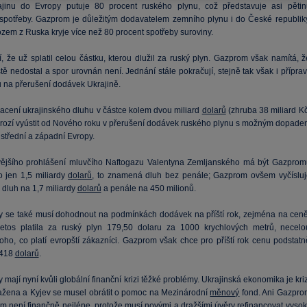
jinu do Evropy putuje 80 procent ruského plynu, což představuje asi pětin
spotřeby. Gazprom je důležitým dodavatelem zemního plynu i do České republiky
zem z Ruska kryje více než 80 procent spotřeby suroviny.
í, že už splatil celou částku, kterou dlužil za ruský plyn. Gazprom však namítá, 
tě nedostal a spor urovnán není. Jednání stále pokračují, stejně tak však i přípra
na přerušení dodávek Ukrajině.
lacení ukrajinského dluhu v částce kolem dvou miliard
dolarů
(zhruba 38 miliard Kč
 hrozí vyústit od Nového roku v přerušení dodávek ruského plynu s možným dopade
střední a západní Evropy.
vějšího prohlášení mluvčího Naftogazu Valentyna Zemljanského má být Gazprom
 jen 1,5 miliardy
dolarů
, to znamená dluh bez penále; Gazprom ovšem vyčísluj
 dluh na 1,7 miliardy
dolarů
a penále na 450 milionů.
y se také musí dohodnout na podmínkách dodávek na příští rok, zejména na ceně
letos platila za ruský plyn 179,50 dolaru za 1000 krychlových metrů, necelo
toho, co platí evropští zákazníci. Gazprom však chce pro příští rok cenu podstatn
 418
dolarů
.
 mají nyní kvůli globální finanční krizi těžké problémy. Ukrajinská ekonomika je kri
ažena a Kyjev se musel obrátit o pomoc na Mezinárodní
měnový
fond. Ani Gazpro
om není finančně nejlépe, protože musí novými a dražšími úvěry refinancovat vysok