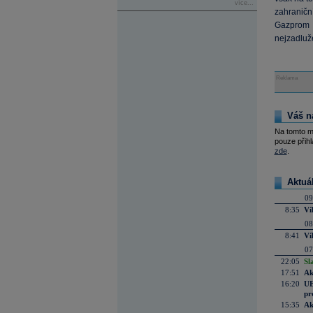
více...
zahranič
Gazprom 
nejzadluž
Reklama
Váš n
Na tomto m
pouze přihl
zde
.
Aktuá
09
8:35
Ví
08
8:41
Ví
07
22:05
Sl
17:51
Ak
16:20
UE
pr
15:35
Ak