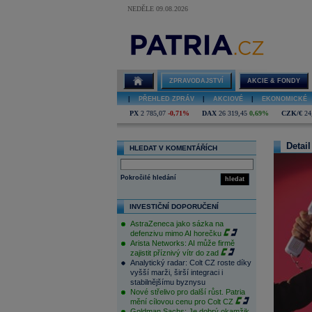
NEDĚLE 09.08.2026
ZPRAVODAJSTVÍ
AKCIE & FONDY
|
PŘEHLED ZPRÁV
|
AKCIOVÉ
|
EKONOMICKÉ
PX
2 785,07
-0,71%
DAX
26 319,45
0,69%
CZK/€
24
Detail
HLEDAT V KOMENTÁŘÍCH
Pokročilé hledání
hledat
INVESTIČNÍ DOPORUČENÍ
AstraZeneca jako sázka na
defenzivu mimo AI horečku
Arista Networks: AI může firmě
zajistit příznivý vítr do zad
Analytický radar: Colt CZ roste díky
vyšší marži, širší integraci i
stabilnějšímu byznysu
Nové střelivo pro další růst. Patria
mění cílovou cenu pro Colt CZ
Goldman Sachs: Je dobrý okamžik