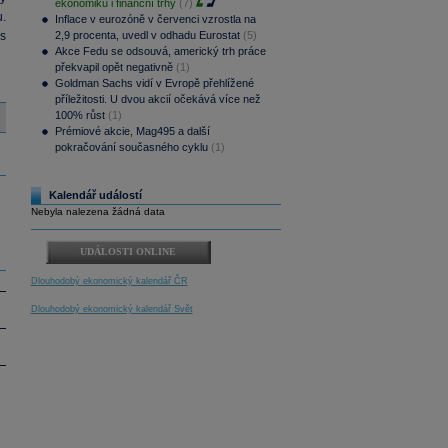
ekonomiku i finanční trhy
(7)
.
Inflace v eurozóně v červenci vzrostla na
s
2,9 procenta, uvedl v odhadu Eurostat
(5)
Akce Fedu se odsouvá, americký trh práce
překvapil opět negativně
(1)
Goldman Sachs vidí v Evropě přehlížené
příležitosti. U dvou akcií očekává více než
100% růst
(1)
Prémiové akcie, Mag495 a další
pokračování současného cyklu
(1)
Kalendář událostí
Nebyla nalezena žádná data
UDÁLOSTI ONLINE
Dlouhodobý ekonomický kalendář ČR
Dlouhodobý ekonomický kalendář Svět