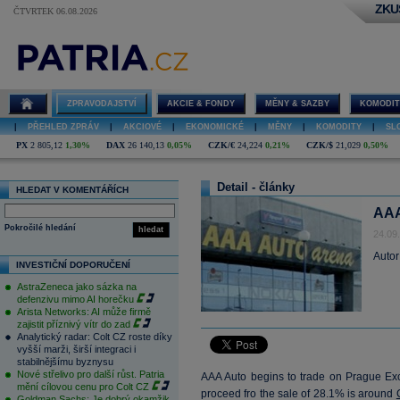
ZKU
ČTVRTEK 06.08.2026
ZPRAVODAJSTVÍ
AKCIE & FONDY
MĚNY & SAZBY
KOMODIT
|
PŘEHLED ZPRÁV
|
AKCIOVÉ
|
EKONOMICKÉ
|
MĚNY
|
KOMODITY
|
SL
PX
2 805,12
1,30%
DAX
26 140,13
0,05%
CZK/€
24,224
0,21%
CZK/$
21,029
0,50%
Detail - články
HLEDAT V KOMENTÁŘÍCH
AAA
Pokročilé hledání
hledat
24.09
Autor
INVESTIČNÍ DOPORUČENÍ
AstraZeneca jako sázka na
defenzivu mimo AI horečku
Arista Networks: AI může firmě
zajistit příznivý vítr do zad
Analytický radar: Colt CZ roste díky
vyšší marži, širší integraci i
stabilnějšímu byznysu
Nové střelivo pro další růst. Patria
AAA Auto begins to trade on Prague Exch
mění cílovou cenu pro Colt CZ
proceed fro the sale of 28.1% is around
Goldman Sachs: Je dobrý okamžik