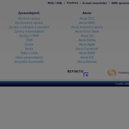
|
Cookies
|
|
RSS / XML
E-mail newsletter
SMS zpravod
Zpravodajství:
Akcie:
Akciové zprávy
Akcie ČEZ
Ekonomické zprávy
Akcie NWR
Zprávy o měnách a sazbách
Akcie Komerční banka
Zprávy o komoditách
Akcie Erste Bank
Zprávy o HDP
Akcie O2
ČNB
Akcie Kofola
Grexit
Akcie Apple
Brexit
Akcie Facebook
Volby v USA
Akcie BMW
Video zpravodajství
Akcie GE
Investiční komentáře
Akcie Moneta
Tvorba apl