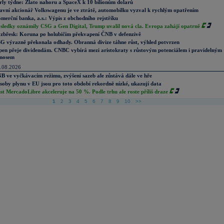
rly týdne: Zlato nahoru a SpaceX k 10 bilionům dolarů
avní akcionář Volkswagenu je ve ztrátě, automobilku vyzval k rychlým opatřením
merční banka, a.s.: Výpis z obchodního rejstříku
sledky oznámily CSG a Gen Digital, Trump uvalil nová cla. Evropa zahájí opatrně
zbřesk: Koruna po holubičím překvapení ČNB v defenzivě
G výrazně překonala odhady. Obranná divize táhne růst, výhled potvrzen
pen přeje dividendám. CNBC vybírá mezi aristokraty s růstovým potenciálem i pravidelným
nosem
.08.2026
B ve vyčkávacím režimu, zvýšení sazeb ale zůstává dále ve hře
soby plynu v EU jsou pro toto období rekordně nízké, ukazují data
st MercadoLibre akceleruje na 50 %. Podle trhu ale roste příliš draze
1
2
3
4
5
6
7
8
9
10
>>