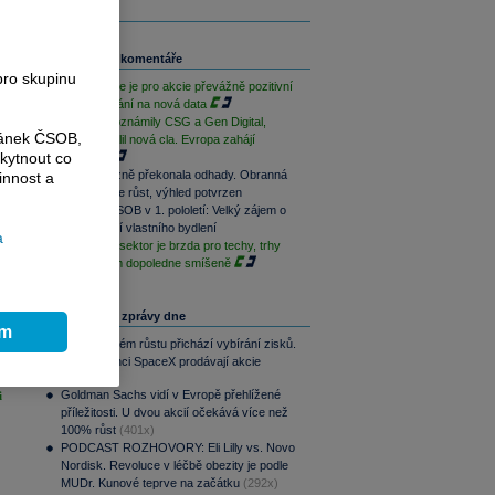
Související komentáře
pro skupinu
Závěr týdne je pro akcie převážně pozitivní
při vyčkávání na nová data
Výsledky oznámily CSG a Gen Digital,
ránek ČSOB,
Trump uvalil nová cla. Evropa zahájí
kytnout co
opatrně
CSG výrazně překonala odhady. Obranná
innost a
divize táhne růst, výhled potvrzen
Skupina ČSOB v 1. pololetí: Velký zájem o
financování vlastního bydlení
a
Paměťový sektor je brzda pro techy, trhy
jsou na tom dopoledne smíšeně
Nejčtenější zprávy dne
ím
Po raketovém růstu přichází vybírání zisků.
Zaměstnanci SpaceX prodávají akcie
(450x)
Goldman Sachs vidí v Evropě přehlížené
i
příležitosti. U dvou akcií očekává více než
100% růst
(401x)
PODCAST ROZHOVORY: Eli Lilly vs. Novo
Nordisk. Revoluce v léčbě obezity je podle
MUDr. Kunové teprve na začátku
(292x)