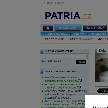
SOBOTA 08.08.2026
ZPRAVODAJSTVÍ
AKCIE & FONDY
|
PŘEHLED ZPRÁV
|
AKCIOVÉ
|
EKONOMICKÉ
PX
2 785,07
-0,71%
DAX
26 319,45
0,69%
NDQ
26 6
Detail
HLEDAT V KOMENTÁŘÍCH
Pokročilé hledání
hledat
INVESTIČNÍ DOPORUČENÍ
AstraZeneca jako sázka na
defenzivu mimo AI horečku
Arista Networks: AI může firmě
zajistit příznivý vítr do zad
Analytický radar: Colt CZ roste díky
vyšší marži, širší integraci i
The leadin
stabilnějšímu byznysu
Nové střelivo pro další růst. Patria
its basic 
mění cílovou cenu pro Colt CZ
Goldman Sachs: Je dobrý okamžik