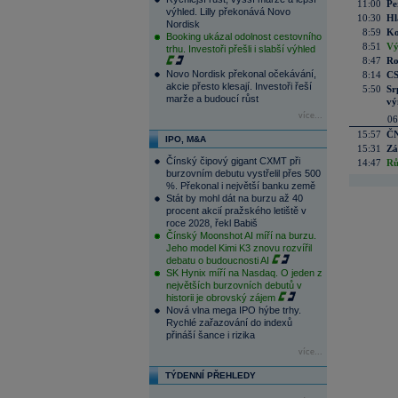
11:00
Pe
výhled. Lilly překonává Novo
10:30
Hl
Nordisk
8:59
Ko
Booking ukázal odolnost cestovního
8:51
Vý
trhu. Investoři přešli i slabší výhled
8:47
Ro
Novo Nordisk překonal očekávání,
8:14
CS
akcie přesto klesají. Investoři řeší
5:50
Sr
marže a budoucí růst
vý
více...
06
15:57
ČN
IPO, M&A
15:31
Zá
Čínský čipový gigant CXMT při
14:47
Rů
burzovním debutu vystřelil přes 500
%. Překonal i největší banku země
Stát by mohl dát na burzu až 40
procent akcií pražského letiště v
roce 2028, řekl Babiš
Čínský Moonshot AI míří na burzu.
Jeho model Kimi K3 znovu rozvířil
debatu o budoucnosti AI
SK Hynix míří na Nasdaq. O jeden z
největších burzovních debutů v
historii je obrovský zájem
Nová vlna mega IPO hýbe trhy.
Rychlé zařazování do indexů
přináší šance i rizika
více...
TÝDENNÍ PŘEHLEDY