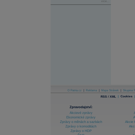
více...
O Patria.cz
|
Reklama
|
Mapa Stránek
|
Skupina P
|
Cookies
RSS / XML
Zpravodajství:
Akciové zprávy
Ekonomické zprávy
A
Zprávy o měnách a sazbách
Akcie 
Zprávy o komoditách
Akc
Zprávy o HDP