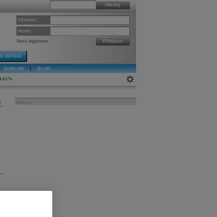
Hledej
Uživatel:
Heslo:
Nová registrace
Přihlásit
E PATRIA
DISKUSE
|
BLOG
4,61%
j
Reklama
n