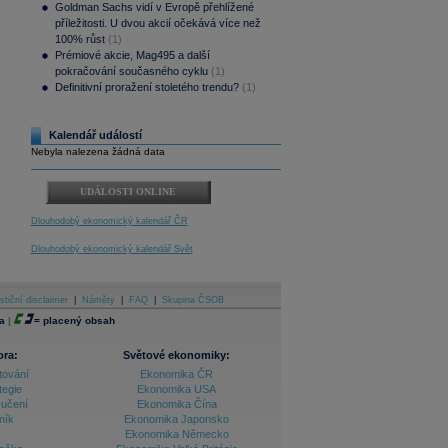
Goldman Sachs vidí v Evropě přehlížené
příležitosti. U dvou akcií očekává více než
100% růst
(1)
Prémiové akcie, Mag495 a další
pokračování současného cyklu
(1)
Definitivní proražení stoletého trendu?
(1)
Kalendář událostí
Nebyla nalezena žádná data
UDÁLOSTI ONLINE
Dlouhodobý ekonomický kalendář ČR
Dlouhodobý ekonomický kalendář Svět
stiční disclaimer
|
Náměty
|
FAQ
|
Skupina ČSOB
a
|
=
placený obsah
ora:
Světové ekonomiky:
tování
Ekonomika ČR
tegie
Ekonomika USA
ručení
Ekonomika Čína
ník
Ekonomika Japonsko
Ekonomika Německo