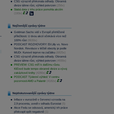
CSG výrazně překonala odhady. Obranná
divize táhne růst, výhled potvrzen
(256x)
Slabá data z trhu práce pomohla akciím
(193x)
Nejčtenější zprávy týdne
Goldman Sachs vidí v Evropě přehlížené
příležitosti. U dvou akcií očekává více než
100% růst
(8630x)
PODCAST ROZHOVORY: Eli Lilly vs. Novo
Nordisk. Revoluce v léčbě obezity je podle
MUDr. Kunové teprve na začátku
(6825x)
CSG výrazně překonala odhady. Obranná
divize táhne růst, výhled potvrzen
(4930x)
PREVIEW: CSG míří k dalšímu růstu.
Klíčové bude tempo obranné divize a vývoj
zakázkové knihy
(4280x)
PODCAST Týdenní výhled: V centru
pozornosti AMD a Palantir
(4182x)
Nejdiskutovanější zprávy týdne
Inflace v eurozóně v červenci vzrostla na
2,9 procenta, uvedl v odhadu Eurostat
(5)
Akce Fedu se odsouvá, americký trh práce
překvapil opět negativně
(1)