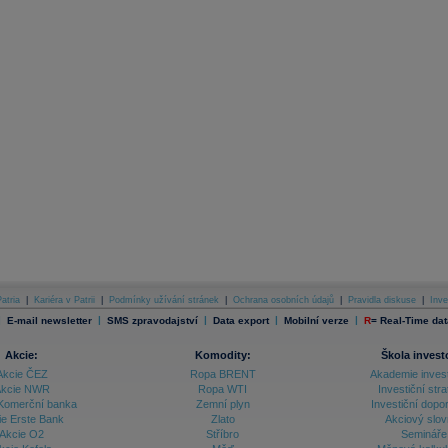
atria
|
Kariéra v Patrii
|
Podmínky užívání stránek
|
Ochrana osobních údajů
|
Pravidla diskuse
|
Inve
|
|
|
|
|
E-mail newsletter
SMS zpravodajství
Data export
Mobilní verze
R
=
Real-Time dat
Akcie:
Komodity:
Škola invest
Akcie ČEZ
Ropa BRENT
Akademie inves
kcie NWR
Ropa WTI
Investiční stra
Komerční banka
Zemní plyn
Investiční dopo
ie Erste Bank
Zlato
Akciový slov
Akcie O2
Stříbro
Semináře