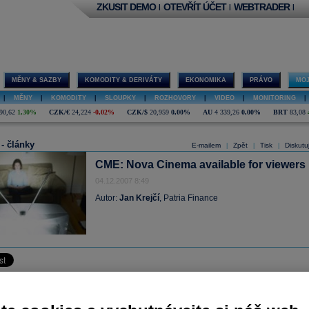
ZKUSIT DEMO
OTEVŘÍT ÚČET
WEBTRADER
|
|
|
MĚNY & SAZBY
KOMODITY & DERIVÁTY
EKONOMIKA
PRÁVO
MOJ
|
MĚNY
|
KOMODITY
|
SLOUPKY
|
ROZHOVORY
|
VIDEO
|
MONITORING
|
90,62
1,30%
CZK/€
24,224
-0,02%
CZK/$
20,959
0,00%
AU
4 339,26
0,00%
BRT
83,08
 - články
E-mailem
Zpět
Tisk
Diskutu
|
|
|
CME: Nova Cinema available for viewers
04.12.2007 8:49
Autor:
Jan Krejčí
, Patria Finance
g digital cable provider
UPS
has started carrying new TV channel
Nova
Cinema o
TV cable package, according to Pravo daily.