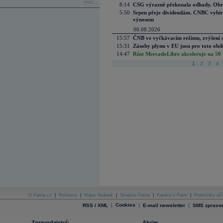
více...
8:14
CSG výrazně překonala odhady. Obran
5:50
Srpen přeje dividendám. CNBC vybírá
výnosem
06.08.2026
15:57
ČNB ve vyčkávacím režimu, zvýšení s
15:31
Zásoby plynu v EU jsou pro toto obdo
14:47
Růst MercadoLibre akceleruje na 50 %
1
2
3
4
O Patria.cz
|
Reklama
|
Mapa Stránek
|
Skupina Patria
|
Kariéra v Patrii
|
Podmínky uží
|
Cookies
|
|
RSS / XML
E-mail newsletter
SMS zpravod
Zpravodajství:
Akcie: