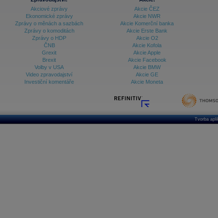
Akciové zprávy
Akcie ČEZ
Ekonomické zprávy
Akcie NWR
Zprávy o měnách a sazbách
Akcie Komerční banka
Zprávy o komoditách
Akcie Erste Bank
Zprávy o HDP
Akcie O2
ČNB
Akcie Kofola
Grexit
Akcie Apple
Brexit
Akcie Facebook
Volby v USA
Akcie BMW
Video zpravodajství
Akcie GE
Investiční komentáře
Akcie Moneta
Tvorba apl