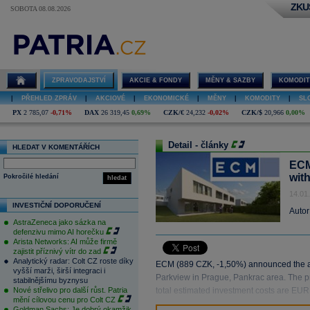
ZKU
SOBOTA 08.08.2026
ZPRAVODAJSTVÍ
AKCIE & FONDY
MĚNY & SAZBY
KOMODIT
|
PŘEHLED ZPRÁV
|
AKCIOVÉ
|
EKONOMICKÉ
|
MĚNY
|
KOMODITY
|
SL
PX
2 785,07
-0,71%
DAX
26 319,45
0,69%
CZK/€
24,232
-0,02%
CZK/$
20,966
0,00%
Detail - články
HLEDAT V KOMENTÁŘÍCH
ECM
with
Pokročilé hledání
hledat
14.01
INVESTIČNÍ DOPORUČENÍ
Autor
AstraZeneca jako sázka na
defenzivu mimo AI horečku
Arista Networks: AI může firmě
zajistit příznivý vítr do zad
Analytický radar: Colt CZ roste díky
ECM (889 CZK, -1,50%) announced the acqu
vyšší marži, širší integraci i
Parkview in Prague, Pankrac area. The pr
stabilnějšímu byznysu
Nové střelivo pro další růst. Patria
total estimated investment costs are EU
mění cílovou cenu pro Colt CZ
Goldman Sachs: Je dobrý okamžik